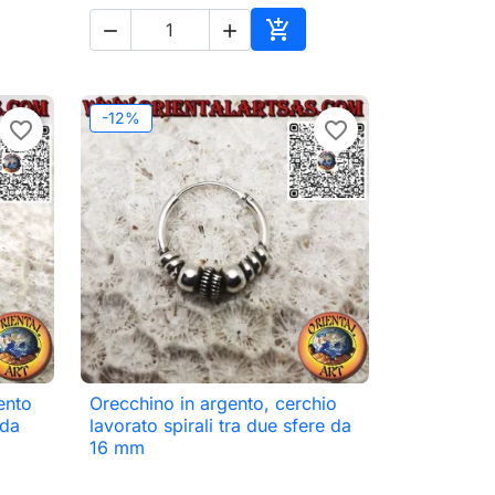



ungi al carrello
Aggiungi al carrello
-12%
favorite_border
favorite_border
ento
Orecchino in argento, cerchio

Anteprima
 da
lavorato spirali tra due sfere da
16 mm