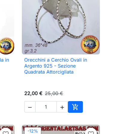
la in
Orecchini a Cerchio Ovali in

Anteprima
Argento 925 - Sezione
Quadrata Attorcigliata
22,00 €
25,00 €



ungi al carrello
Aggiungi al carrello
-12%