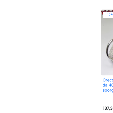
-12
Orecc
da 40
sporg
137,3