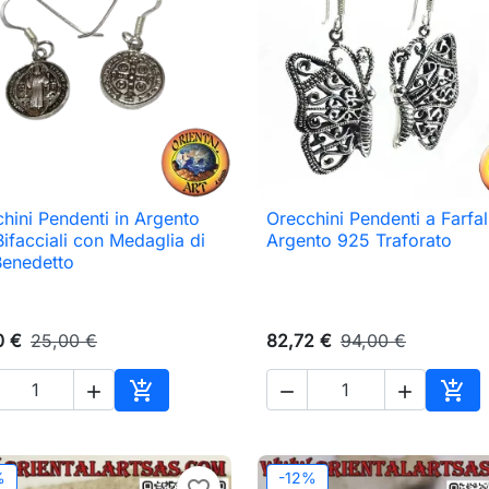
hini Pendenti in Argento
Orecchini Pendenti a Farfal

Anteprima

Anteprima
ifacciali con Medaglia di
Argento 925 Traforato
Benedetto
0 €
25,00 €
82,72 €
94,00 €





Aggiungi al carrello
Aggi
%
-12%