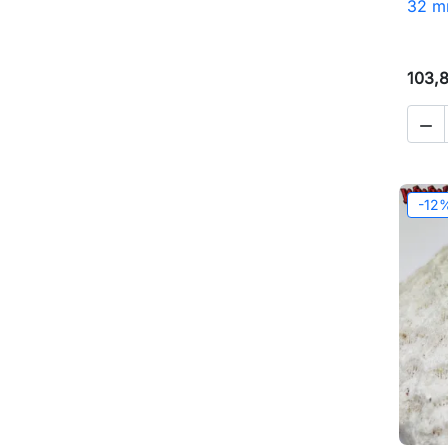
32 m
103,

-12