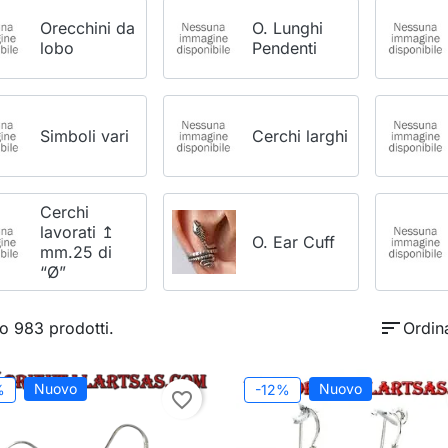
Orecchini da
O. Lunghi
lobo
Pendenti
Simboli vari
Cerchi larghi
Cerchi
lavorati ↥
O. Ear Cuff
mm.25 di
“Ø”
sort
o 983 prodotti.
Ordin
Nuovo
Nuovo
%
-12%
favorite_border