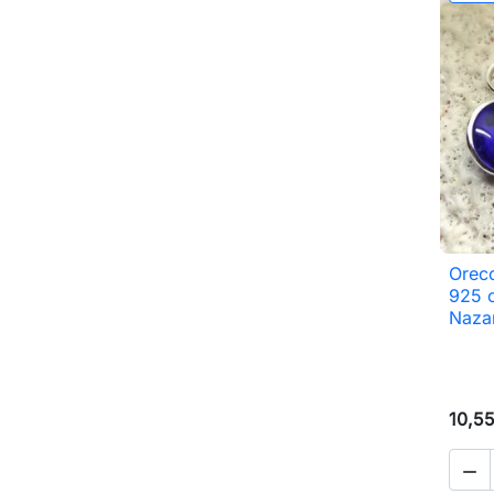
Orecc
925 
Naza
10,5
