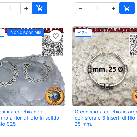





Aggiungi al carrello
Aggi
Non disponibile
%
-12%
favorite_border
hini a cerchio con
Orecchino a cerchio in arg

Anteprima

Anteprima
rno a fior di loto in solido
con sfera e 3 inserti di filo
nto 925
25 mm.