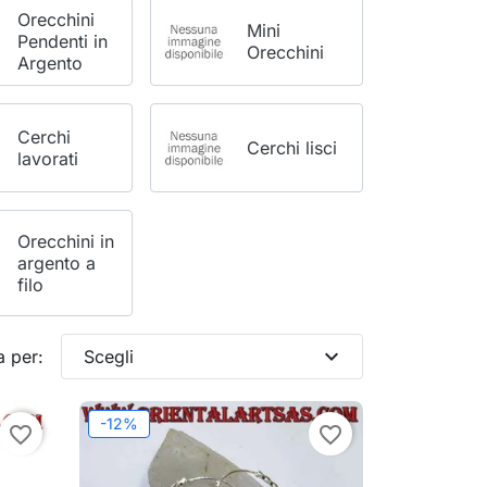
Orecchini
Mini
Pendenti in
Orecchini
Argento
Cerchi
Cerchi lisci
lavorati
Orecchini in
argento a
filo
expand_more
a per:
Scegli
-12%
favorite_border
favorite_border