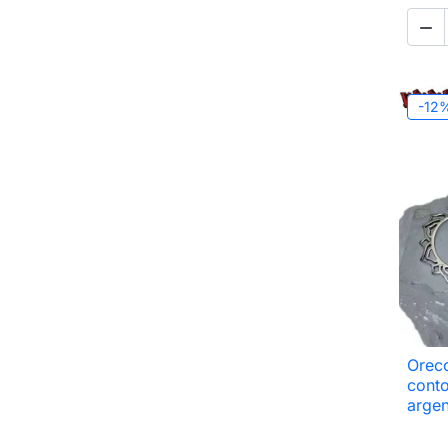

-12
Orecc
conto
arge