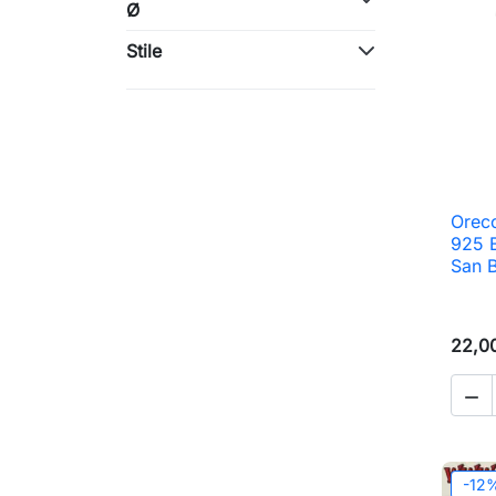
Ø
Stile
Orecc
925 B
San 
22,0

-12