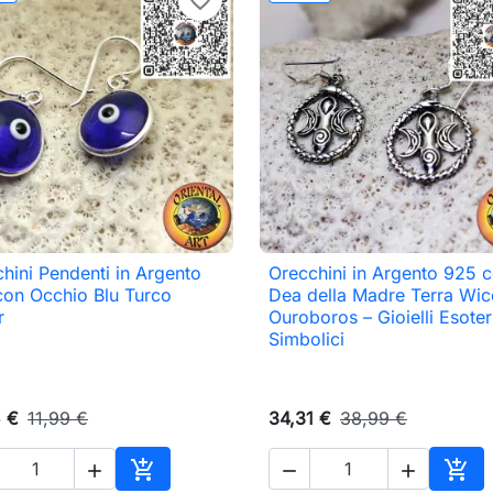
favorite_border
hini Pendenti in Argento
Orecchini in Argento 925 

Anteprima

Anteprima
con Occhio Blu Turco
Dea della Madre Terra Wic
r
Ouroboros – Gioielli Esoter
Simbolici
5 €
11,99 €
34,31 €
38,99 €




