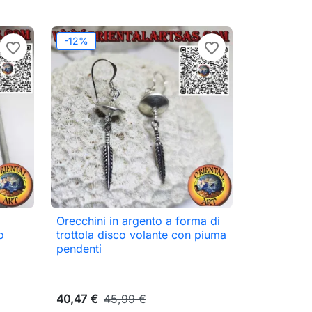
ungi al carrello
Aggiungi al carrello
-12%
favorite_border
favorite_border
Orecchini in argento a forma di

Anteprima
o
trottola disco volante con piuma
pendenti
40,47 €
45,99 €