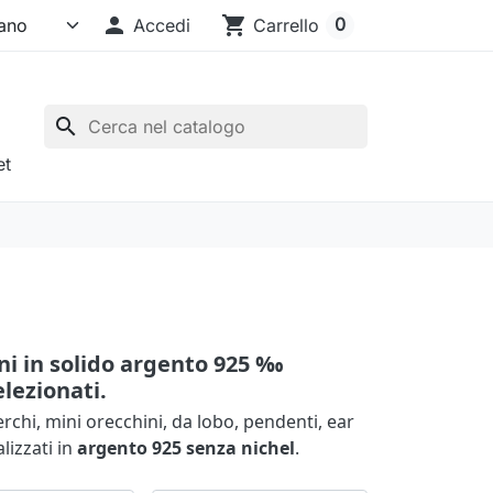

shopping_cart
0
Accedi
Carrello
search
et
ini in solido argento 925 ‰
elezionati.
cerchi, mini orecchini, da lobo, pendenti, ear
alizzati in
argento 925 senza nichel
.