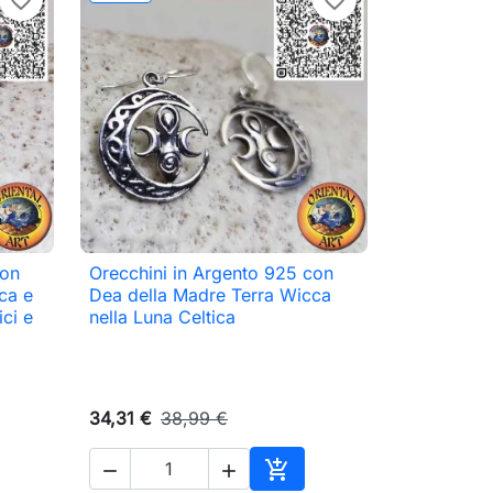
favorite_border
favorite_border
con
Orecchini in Argento 925 con

Anteprima
ca e
Dea della Madre Terra Wicca
ici e
nella Luna Celtica
34,31 €
38,99 €


