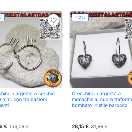
Aggiungi al carrello
Aggi
%
-12%
favorite_border
hini in argento a cerchio
Orecchini in argento a

Anteprima

Anteprima
 mm. con tre bastoni
monachella, cuore traforat
enti
bombato in stile barocco
6 €
156,09 €
28,15 €
31,99 €