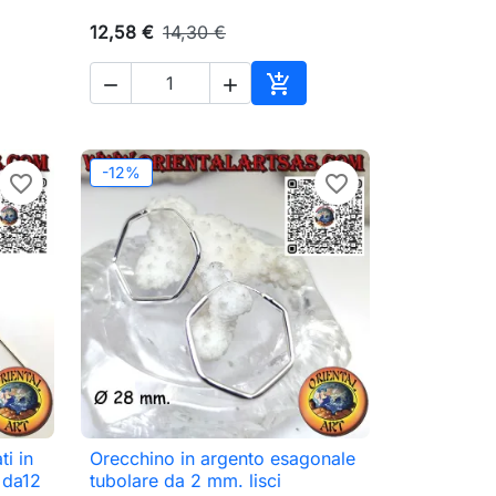
12,58 €
14,30 €



ungi al carrello
Aggiungi al carrello
-12%
favorite_border
favorite_border
ti in
Orecchino in argento esagonale

Anteprima
 da12
tubolare da 2 mm. lisci