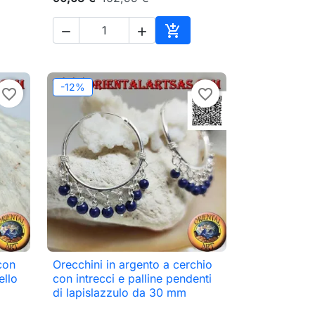



ungi al carrello
Aggiungi al carrello
-12%
favorite_border
favorite_border
con
Orecchini in argento a cerchio

Anteprima
ello
con intrecci e palline pendenti
di lapislazzulo da 30 mm