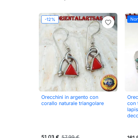
Non
-12%
favorite_border
Orecchini in argento con
Orec

Anteprima
corallo naturale triangolare
con 
lapis
deco
51,03 €
57,99 €
161,