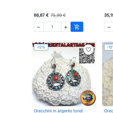
66,87 €
75,99 €
35,1




Aggiungi al carrell
-12%
-1
favorite_border
Orecchini in argento tondi
Orec