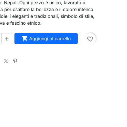
al Nepal. Ogni pezzo è unico, lavorato a
 per esaltare la bellezza e il colore intenso
oielli eleganti e tradizionali, simbolo di stile,
va e fascino etnico.

Aggiungi al carrello
favorite_border
