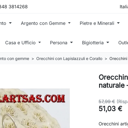
 348 3814268
ento
Argento con Gemme
Pietre e Minerali
Casa e Ufficio
Persona
Bigiotteria
Outl
gento con gemme
Orecchini con Lapislazzuli e Corallo
Orecchini
Orecchini
naturale 
57,99 €
(Ris
51,03 €
Orecchini arti