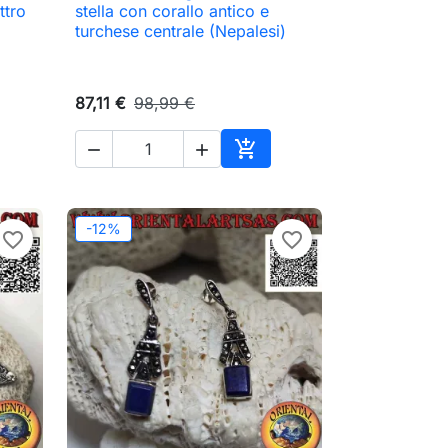

Anteprima
ttro
stella con corallo antico e
turchese centrale (Nepalesi)
87,11 €
98,99 €



Aggiungi al carrello
-12%
favorite_border
favorite_border