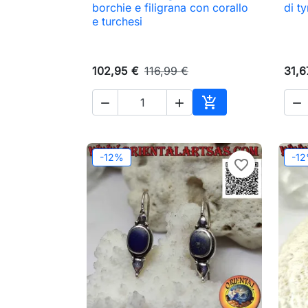

Anteprima
borchie e filigrana con corallo
di t
e turchesi
102,95 €
116,99 €
31,6




Aggiungi al carrell
-12%
-1
favorite_border