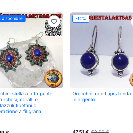
 disponibile
-12%
favorite_border
chini stella a otto punte
Orecchini con Lapis tonda b

Anteprima

Anteprima
turchesi, coralli e
in argento
lazzuli tibetani e
razione a filigrana
47,51 €
53,99 €
99 €