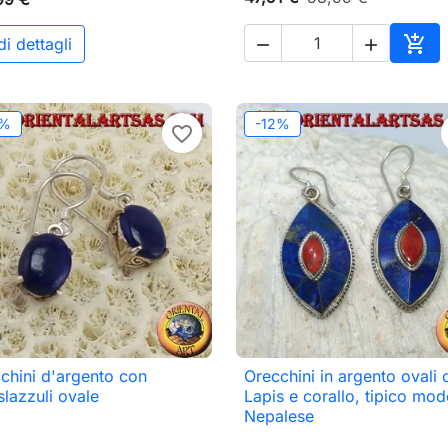

i dettagli


o
Aggi
2%
-12%
favorite_border
chini d'argento con
Orecchini in argento ovali 

Anteprima

Anteprima
slazzuli ovale
Lapis e corallo, tipico mod
Nepalese