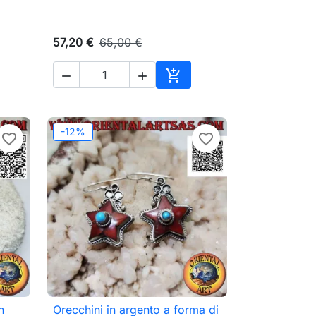
57,20 €
65,00 €



ungi al carrello
Aggiungi al carrello
-12%
favorite_border
favorite_border
n
Orecchini in argento a forma di