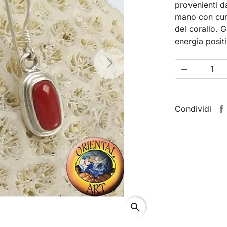
provenienti d
mano con cura
del corallo. Gi
energia positi
Next

Condividi
search