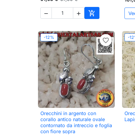

Ved


Aggiungi al carrell
-12%
-1
favorite_border
Orecchini in argento con
Orec

Anteprima
corallo antico naturale ovale
Lapi
contornato da intreccio e foglia
con fiore sopra