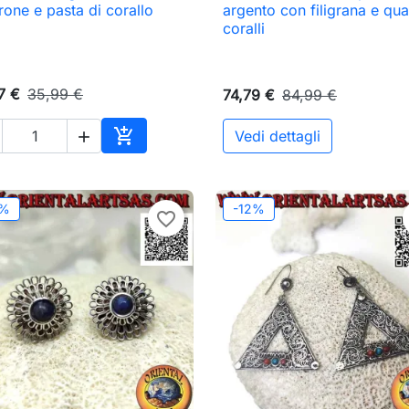

Anteprima

Anteprima
yrone e pasta di corallo
argento con filigrana e qua
coralli
7 €
35,99 €
74,79 €
84,99 €

Vedi dettagli

o
Aggiungi al carrello
2%
-12%
favorite_border