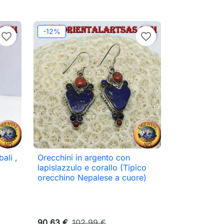
-12%
favorite_border
favorite_border
ali ,
Orecchini in argento con

Anteprima
lapislazzulo e corallo (Tipico
orecchino Nepalese a cuore)
90,63 €
102,99 €