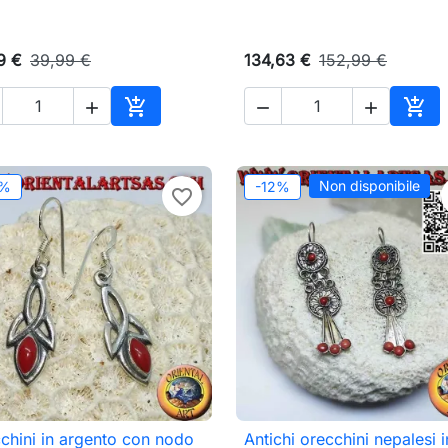
9 €
39,99 €
134,63 €
152,99 €





o
Aggiungi al carrello
Aggi
Non disponibile
2%
-12%
favorite_border
chini in argento con nodo
Antichi orecchini nepalesi i