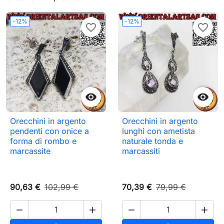
-12%
-12%
favorite_border
favorite_border


Orecchini in argento
Orecchini in argento
pendenti con onice a
lunghi con ametista
forma di rombo e
naturale tonda e
marcassite
marcassiti
90,63 €
102,99 €
70,39 €
79,99 €



