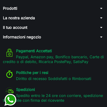
arrow_drop_down
Prodotti
arrow_drop_down
La nostra azienda
arrow_drop_down
Il tuo account
arrow_drop_down
Informazioni negozio
Pagamenti Accettati
Paypal, Amazon pay, Bonifico bancario, Carte di
credito o di debito, Ricarica PostePay, SatisPay
Politiche per i resi
Diritto di recesso Soddisfatti o Rimborsati
Spedizioni
Spedito entro le 24 ore con corriere, spedizione
tracciabile con firma del ricevente