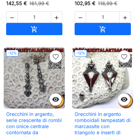
142,55 €
161,99 €
102,95 €
116,99 €




Aggiungi al carrello
Aggiungi al c


-12%
-12%
favorite_border
favorite_border


Orecchini in argento,
Orecchini in argento
serie crescente di rombi
romboidali tempestati di
con onice centrale
marcassite con
contornata da
triangolo e inserti di