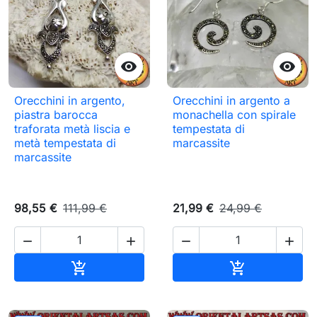


Orecchini in argento,
Orecchini in argento a
piastra barocca
monachella con spirale
traforata metà liscia e
tempestata di
metà tempestata di
marcassite
marcassite
98,55 €
111,99 €
21,99 €
24,99 €




Aggiungi al carrello
Aggiungi al c

