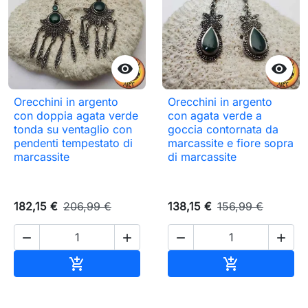


Orecchini in argento
Orecchini in argento
con doppia agata verde
con agata verde a
tonda su ventaglio con
goccia contornata da
pendenti tempestato di
marcassite e fiore sopra
marcassite
di marcassite
182,15 €
206,99 €
138,15 €
156,99 €




Aggiungi al carrello
Aggiungi al c

