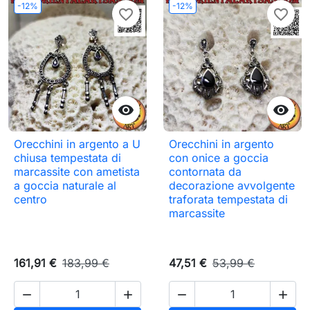
-12%
-12%
favorite_border
favorite_border


Orecchini in argento a U
Orecchini in argento
chiusa tempestata di
con onice a goccia
marcassite con ametista
contornata da
a goccia naturale al
decorazione avvolgente
centro
traforata tempestata di
marcassite
161,91 €
183,99 €
47,51 €
53,99 €



