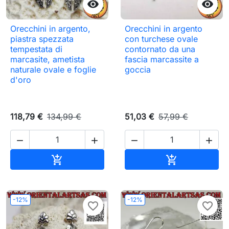


Orecchini in argento,
Orecchini in argento
piastra spezzata
con turchese ovale
tempestata di
contornato da una
marcasite, ametista
fascia marcassite a
naturale ovale e foglie
goccia
d'oro
118,79 €
134,99 €
51,03 €
57,99 €




Aggiungi al carrello
Aggiungi al c


-12%
-12%
favorite_border
favorite_border