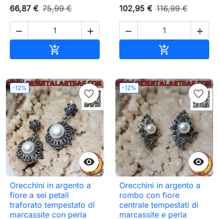
66,87 €
75,99 €
102,95 €
116,99 €




Aggiungi al carrello
Aggiungi al c


-12%
-12%
favorite_border
favorite_border


Orecchini in argento a
Orecchini in argento a
fiore a sei petali
rombo con fiore
traforato tempestato di
centrale tempestati di
marcassite con perla
marcassite e perla