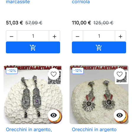
marcassite
corniola
51,03 €
57,99 €
110,00 €
125,00 €




Aggiungi al carrello
Aggiungi al c


-12%
-12%
favorite_border
favorite_border


Orecchini in argento,
Orecchini in argento