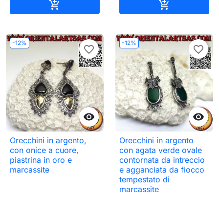
Aggiungi al carrello
Aggiungi al c


-12%
-12%
favorite_border
favorite_border


Orecchini in argento,
Orecchini in argento
con onice a cuore,
con agata verde ovale
piastrina in oro e
contornata da intreccio
marcassite
e agganciata da fiocco
tempestato di
marcassite