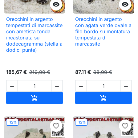


Orecchini in argento
Orecchini in argento
tempestati di marcassite
con agata verde ovale a
con ametista tonda
filo bordo su montatura
incastonata su
tempestata di
dodecagramma (stella a
marcassite
dodici punte)
185,67 €
210,99 €
87,11 €
98,99 €




Aggiungi al carrello
Aggiungi al c


-12%
-12%
favorite_border
favorite_border