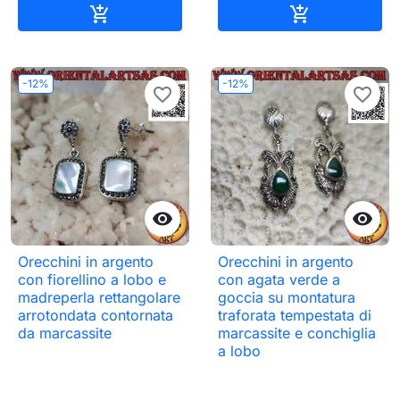
Aggiungi al carrello
Aggiungi al c


-12%
-12%
favorite_border
favorite_border


Orecchini in argento
Orecchini in argento
con fiorellino a lobo e
con agata verde a
madreperla rettangolare
goccia su montatura
arrotondata contornata
traforata tempestata di
da marcassite
marcassite e conchiglia
a lobo