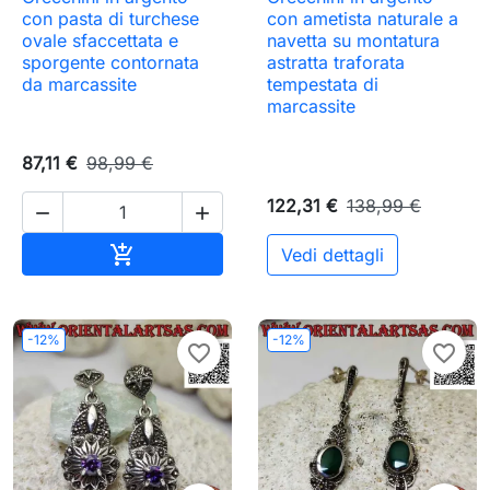
con pasta di turchese
con ametista naturale a
ovale sfaccettata e
navetta su montatura
sporgente contornata
astratta traforata
da marcassite
tempestata di
marcassite
87,11 €
98,99 €
122,31 €
138,99 €


Aggiungi al carrello

Vedi dettagli
-12%
-12%
favorite_border
favorite_border