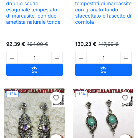
doppio scudo
tempestati di marcassite
esagonale tempestato
con granato tondo
di marcasite, con due
sfaccettato e fascette di
ametista naturale tonde
corniola
92,39 €
104,99 €
130,23 €
147,99 €




Aggiungi al carrello
Aggiungi al c


-12%
-12%
favorite_border
favorite_border