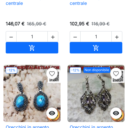
centrale
centrale
146,07 €
165,99 €
102,95 €
116,99 €




Aggiungi al carrello
Aggiungi al c


Non disponibile
-12%
-12%
favorite_border
favorite_border


Orecchini in argento
Orecchini in argento