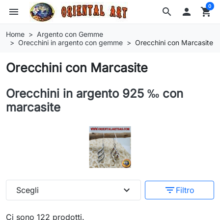
0
menu
search

shopping_cart
Home
Argento con Gemme
Orecchini in argento con gemme
Orecchini con Marcasite
Orecchini con Marcasite
Orecchini in argento 925 ‰ con
marcasite
expand_more
filter_list
Scegli
Filtro
Ci sono 122 prodotti.