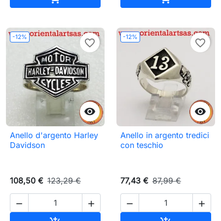
-12%
-12%
favorite_border
favorite_border


Anello d'argento Harley
Anello in argento tredici
Davidson
con teschio
108,50 €
123,29 €
77,43 €
87,99 €




Aggiungi al carrello
Aggiungi al c