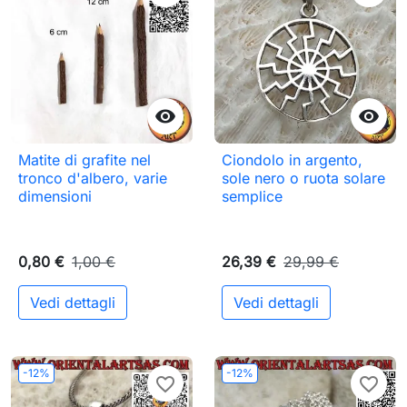


Matite di grafite nel
Ciondolo in argento,
tronco d'albero, varie
sole nero o ruota solare
dimensioni
semplice
0,80 €
1,00 €
26,39 €
29,99 €
Vedi dettagli
Vedi dettagli
-12%
-12%
favorite_border
favorite_border