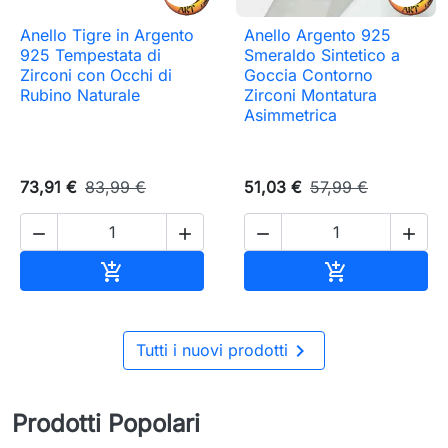
Anello Tigre in Argento
Anello Argento 925
925 Tempestata di
Smeraldo Sintetico a
Zirconi con Occhi di
Goccia Contorno
Rubino Naturale
Zirconi Montatura
Asimmetrica
73,91 €
83,99 €
51,03 €
57,99 €




Aggiungi al carrello
Aggiungi al c



Tutti i nuovi prodotti
Prodotti Popolari