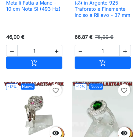
Metalli Fatta a Mano -
(ॐ) in Argento 925
10 cm Nota SI (493 Hz)
Traforato e Finemente
Inciso a Rilievo - 37 mm
46,00 €
66,87 €
75,99 €




Aggiungi al carrello
Aggiungi al c


Nuovo
Nuovo
-12%
-12%
favorite_border
favorite_border

