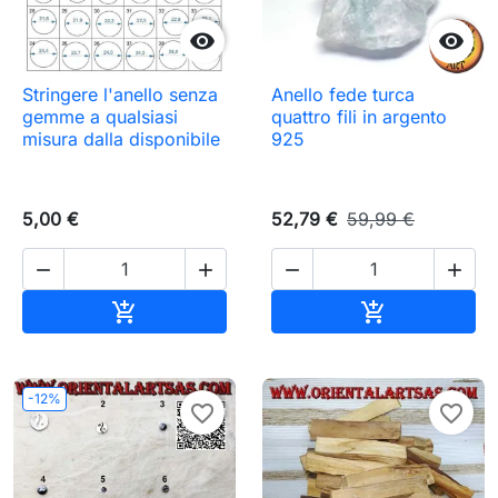


Stringere l'anello senza
Anello fede turca
gemme a qualsiasi
quattro fili in argento
misura dalla disponibile
925
5,00 €
52,79 €
59,99 €




Aggiungi al carrello
Aggiungi al c


-12%
favorite_border
favorite_border