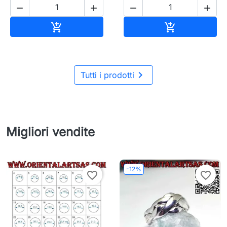




Aggiungi al carrello
Aggiungi al c



Tutti i prodotti
Migliori vendite
-12%
favorite_border
favorite_border