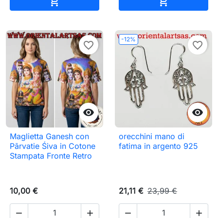


-12%
favorite_border
favorite_border


Maglietta Ganesh con
orecchini mano di
Pārvatie Śiva in Cotone
fatima in argento 925
Stampata Fronte Retro
10,00 €
21,11 €
23,99 €



