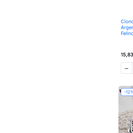
Ciond
Argen
Felin
15,8

-12