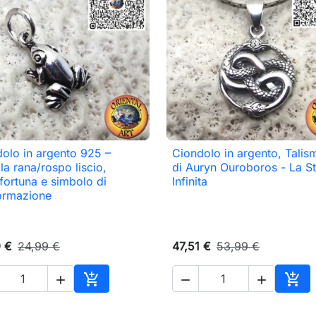
olo in argento 925 –
Ciondolo in argento, Tali

Anteprima

Anteprima
la rana/rospo liscio,
di Auryn Ouroboros - La St
fortuna e simbolo di
Infinita
ormazione
9 €
24,99 €
47,51 €
53,99 €





Aggiungi al carrello
Aggi