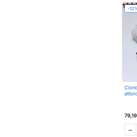
-12
Ciond
attor
79,19
