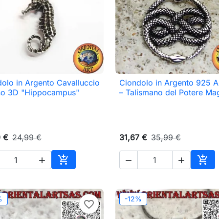
olo in Argento Cavalluccio
Ciondolo in Argento 925 A

Anteprima

Anteprima
no 3D "Hippocampus"
– Talismano del Potere Ma
9 €
24,99 €
31,67 €
35,99 €





Aggiungi al carrello
Aggi
%
-12%
favorite_border