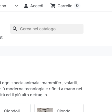

shopping_cart
0
Accedi
Carrello
search
et
 ogni specie animale: mammiferi, volatili,
elle più moderne tecnologie e rifiniti a mano nei
à ed il più alto dettaglio.
Ciondoli
Ciondoli