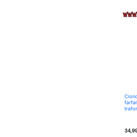
Ciond
farfa
trafo
34,9