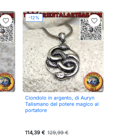
-12%
favorite_border
favorite_border
Ciondolo in argento, di Auryn

Anteprima
Talismano del potere magico al
portatore
114,39 €
129,99 €