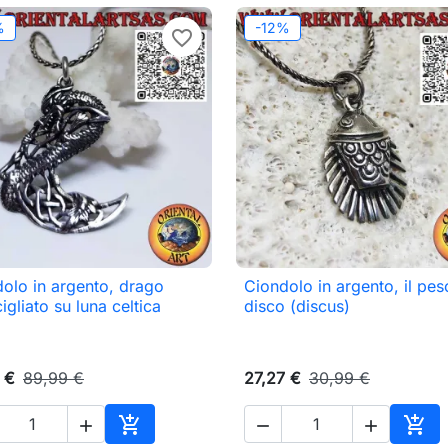
%
-12%
favorite_border
olo in argento, drago
Ciondolo in argento, il pes

Anteprima

Anteprima
cigliato su luna celtica
disco (discus)
 €
89,99 €
27,27 €
30,99 €





Aggiungi al carrello
Aggi