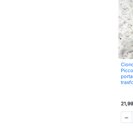
Ciond
Picco
porta
trasf
21,9
