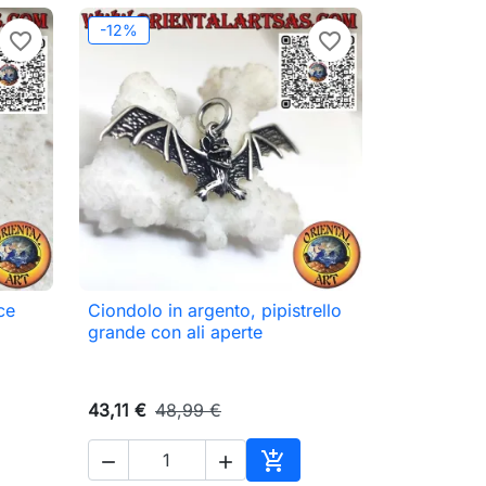
-12%
favorite_border
favorite_border
ce
Ciondolo in argento, pipistrello

Anteprima
grande con ali aperte
43,11 €
48,99 €



ungi al carrello
Aggiungi al carrello