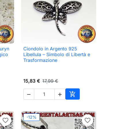
uryn
Ciondolo in Argento 925

Anteprima
gico
Libellula – Simbolo di Libertà e
Trasformazione
15,83 €
17,99 €



ungi al carrello
Aggiungi al carrello
-12%
favorite_border
favorite_border