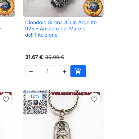
Ciondolo Sirena 3D in Argento

Anteprima
–
925 - Amuleto del Mare e
dell'Intuizione
31,67 €
35,99 €



ungi al carrello
Aggiungi al carrello
-12%
favorite_border
favorite_border