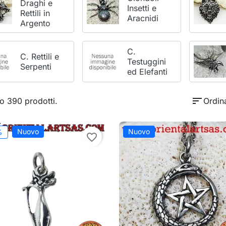
Draghi e
Insetti e
Rettili in
Aracnidi
Argento
C.
C. Rettili e
Testuggini
Serpenti
ed Elefanti
sort
o 390 prodotti.
Ordin
Nuovo
Nuovo
%
favorite_border