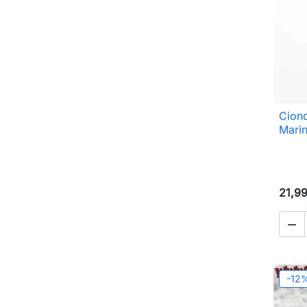
Ciond
Mari
21,9

-12