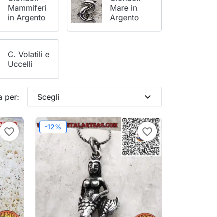
Mammiferi
Mare in
in Argento
Argento
C. Volatili e
Uccelli
expand_more
a per:
Scegli
-12%
favorite_border
favorite_border