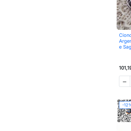
Ciond
Argen
e Sa
101,1

-12