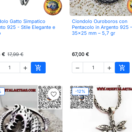
olo Gatto Simpatico
Ciondolo Ouroboros con

Anteprima

Anteprima
to 925 - Stile Elegante e
Pentacolo in Argento 925 
o
35x25 mm – 5,7 gr
3 €
17,99 €
67,00 €





Aggiungi al carrello
Aggi
%
-12%
favorite_border