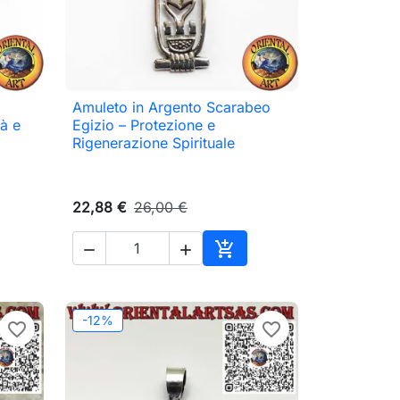
Amuleto in Argento Scarabeo

Anteprima
tà e
Egizio – Protezione e
Rigenerazione Spirituale
22,88 €
26,00 €



ungi al carrello
Aggiungi al carrello
-12%
favorite_border
favorite_border