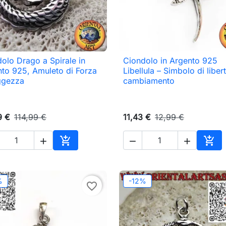
olo Drago a Spirale in
Ciondolo in Argento 925

Anteprima

Anteprima
to 925, Amuleto di Forza
Libellula – Simbolo di liber
ggezza
cambiamento
9 €
114,99 €
11,43 €
12,99 €





Aggiungi al carrello
Aggi
%
-12%
favorite_border