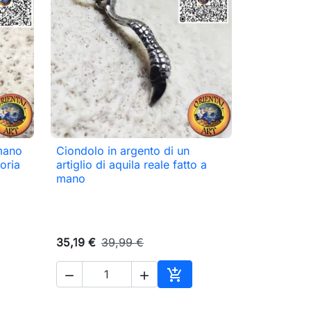
smano
Ciondolo in argento di un

Anteprima
oria
artiglio di aquila reale fatto a
mano
35,19 €
39,99 €



ungi al carrello
Aggiungi al carrello