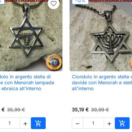
%
-12%
favorite_border
olo in argento stella di
Ciondolo in argento stella 

Anteprima

Anteprima
de con Menorah lampada
davide con Menorah e stel
 ebraica all'interno
all'interno
 €
35,99 €
35,19 €
39,99 €





Aggiungi al carrello
Aggi