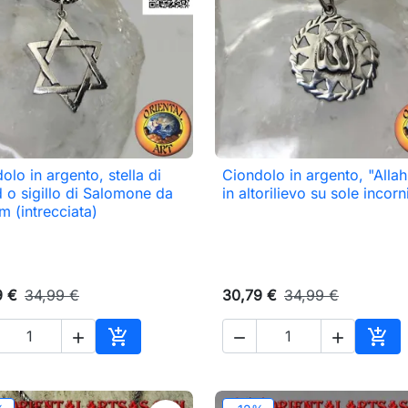
olo in argento, stella di
Ciondolo in argento, "Allah" 

Anteprima

Anteprima
 o sigillo di Salomone da
in altorilievo su sole incorn
 (intrecciata)
9 €
34,99 €
30,79 €
34,99 €





Aggiungi al carrello
Aggi