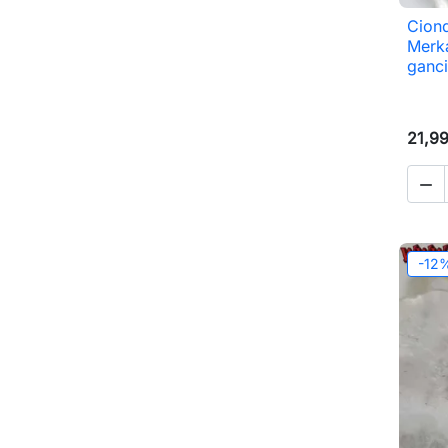
Ciond
Merk
ganc
21,9

-12