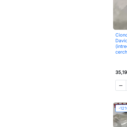
Ciond
David
(intr
cerc
35,19

-12