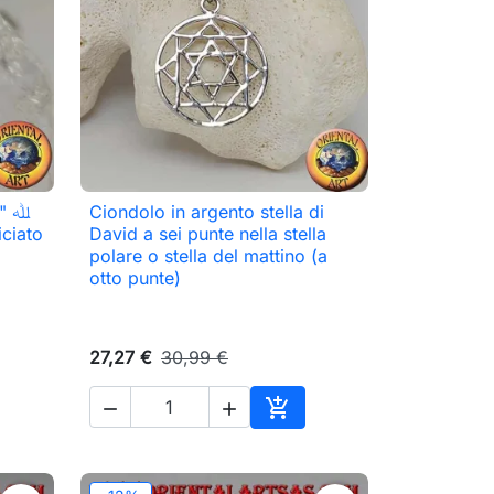
ﷲ‎
Ciondolo in argento stella di

Anteprima
iciato
David a sei punte nella stella
polare o stella del mattino (a
otto punte)
27,27 €
30,99 €



ungi al carrello
Aggiungi al carrello