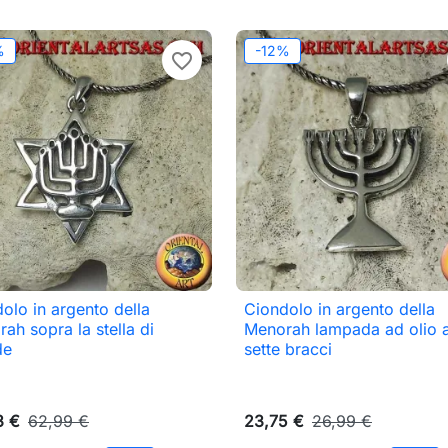
%
-12%
favorite_border
olo in argento della
Ciondolo in argento della

Anteprima

Anteprima
ah sopra la stella di
Menorah lampada ad olio 
de
sette bracci
3 €
62,99 €
23,75 €
26,99 €