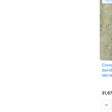
-12
Ciond
davi
sacra
31,67
