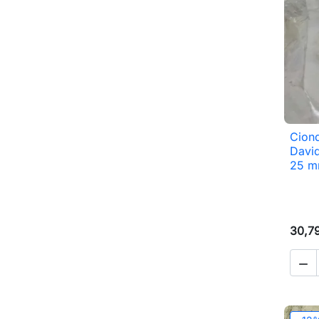
Ciond
David
25 mm
30,7
