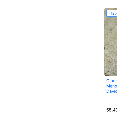
-12
Ciond
Menor
Davi
55,4