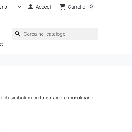

shopping_cart
0
Accedi
Carrello
search
et
tanti simboli di culto ebraico e musulmano