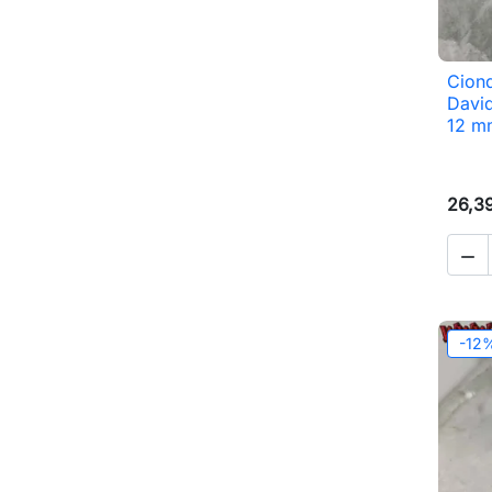
Ciond
David
12 mm
26,3

-12