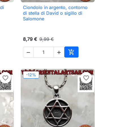
di
Ciondolo in argento, contorno

Anteprima
di stella di David o sigillo di
Salomone
8,79 €
9,99 €



ungi al carrello
Aggiungi al carrello
-12%
favorite_border
favorite_border