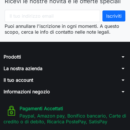
Ricevi le nostre novità e le offerte speciali
Puoi annullare l'iscrizione in ogni momenti. A questo
scopo, cerca le info di contatto nelle note legali.
arrow_drop_down
Prodotti
arrow_drop_down
La nostra azienda
arrow_drop_down
Il tuo account
arrow_drop_down
Informazioni negozio
Pagamenti Accettati
Paypal, Amazon pay, Bonifico bancario, Carte di
credito o di debito, Ricarica PostePay, SatisPay