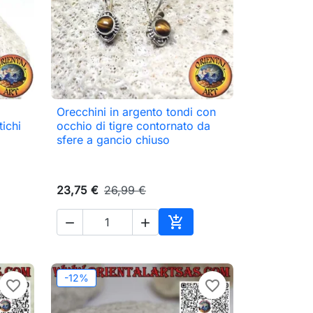
Orecchini in argento tondi con

Anteprima
tichi
occhio di tigre contornato da
sfere a gancio chiuso
23,75 €
26,99 €



Aggiungi al carrello
-12%
favorite_border
favorite_border