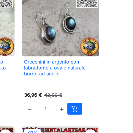
bo
Orecchini in argento con

Anteprima
ato
labradorite a ovale naturale,
bordo ad anello
36,96 €
42,00 €



ungi al carrello
Aggiungi al carrello
-12%