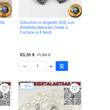
nto
Orecchini in Argento 925 con

Anteprima
Ametista Naturale Ovale e
Cornice a 4 Nodi
63,35 €
71,99 €



ungi al carrello
Aggiungi al carrello
-12%
favorite_border
favorite_border