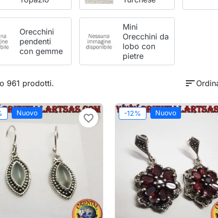
Mini
Orecchini
Orecchini da
pendenti
lobo con
con gemme
pietre
sort
o 961 prodotti.
Ordin
Nuovo
Nuovo
%
-12%
favorite_border