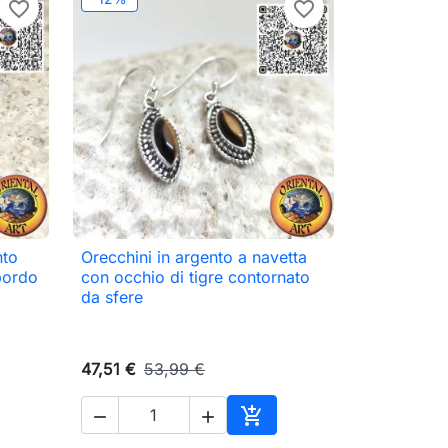
favorite_border
favorite_border
nto
Orecchini in argento a navetta

Anteprima
 bordo
con occhio di tigre contornato
da sfere
47,51 €
53,99 €



ungi al carrello
Aggiungi al carrello