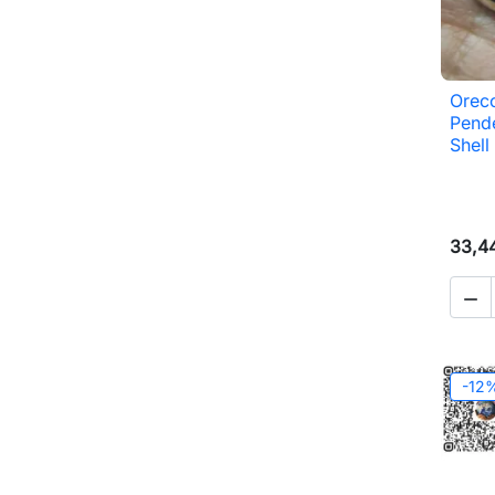
Orecc
Pende
Shell
33,4

-12