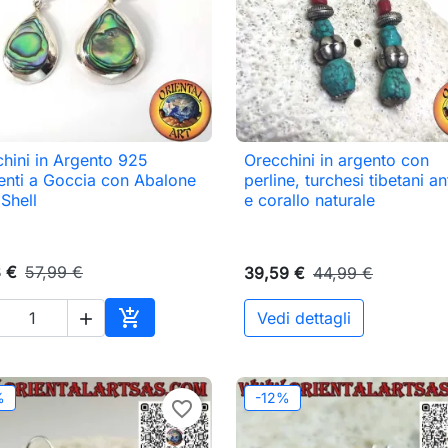
hini in Argento 925
Orecchini in argento con

Anteprima

Anteprima
nti a Goccia con Abalone
perline, turchesi tibetani an
Shell
e corallo naturale
3 €
57,99 €
39,59 €
44,99 €

Vedi dettagli

Aggiungi al carrello
%
-12%
favorite_border