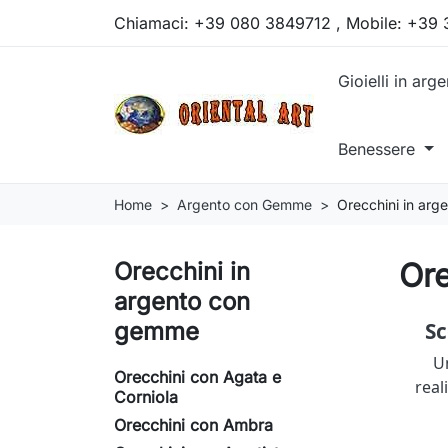
Chiamaci:
+39 080 3849712 , Mobile: +39
Gioielli in arg
Benessere
Home
Argento con Gemme
Orecchini in ar
Or
Orecchini in
argento con
gemme
Sc
Un
Orecchini con Agata e
real
Corniola
Orecchini con Ambra