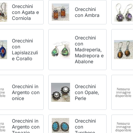
Orecchini
Orecchini
con Agata e
con Ambra
Corniola
Orecchini
Orecchini
con
con
Madreperla,
Lapislazzuli
Madrepora e
e Corallo
Abalone
Orecchini in
Orecchini
Argento con
con Opale,
onice
Perle
Orecchini in
Orecchini
Argento con
con
Topazio
Turchese