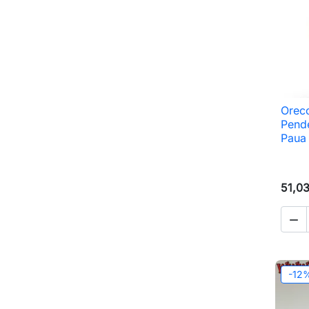
Orecc
Pende
Paua 
51,0

-12