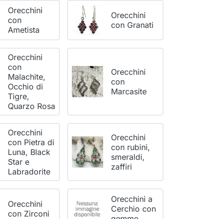
Orecchini
Orecchini
con
con Granati
Ametista
Orecchini
con
Orecchini
Malachite,
con
Occhio di
Marcasite
Tigre,
Quarzo Rosa
Orecchini
Orecchini
con Pietra di
con rubini,
Luna, Black
smeraldi,
Star e
zaffiri
Labradorite
Orecchini a
Orecchini
Cerchio con
con Zirconi
gemme