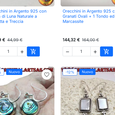
hini in Argento 925 con
Orecchini in Argento 925 

Anteprima

Anteprima
a di Luna Naturale a
Granati Ovali + 1 Tondo ed
ta e Treccia
Marcassite
9 €
44,99 €
144,32 €
164,00 €





Aggiungi al carrello
Aggi
Nuovo
Nuovo
%
-12%
favorite_border