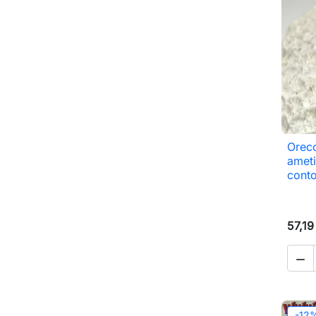
Orecc
ameti
conto
57,19

-12