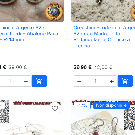
hini in Argento 925
Orecchini Pendenti in Arge

Anteprima

Anteprima
nti Tondi – Abalone Paua
925 con Madreperla
 – Ø 14 mm
Rettangolare e Cornice a
Treccia
4 €
38,00 €
36,96 €
42,00 €





Aggiungi al carrello
Aggi
Non disponibile
%
-12%
favorite_border