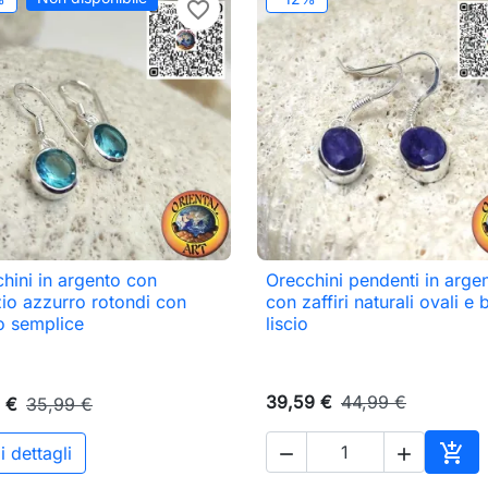
favorite_border
hini in argento con
Orecchini pendenti in arge

Anteprima

Anteprima
io azzurro rotondi con
con zaffiri naturali ovali e
o semplice
liscio
39,59 €
44,99 €
 €
35,99 €

i dettagli


Aggi