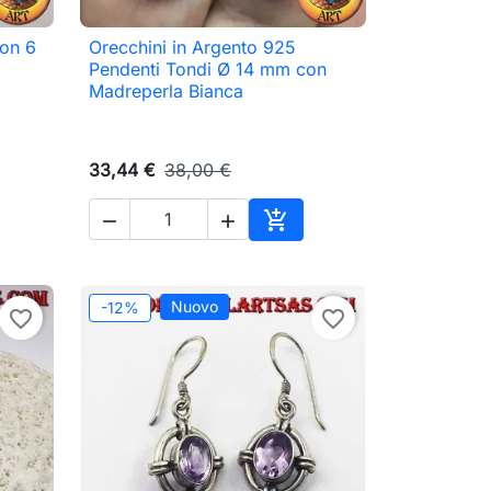
con 6
Orecchini in Argento 925

Anteprima
Pendenti Tondi Ø 14 mm con
Madreperla Bianca
33,44 €
38,00 €



ungi al carrello
Aggiungi al carrello
Nuovo
-12%
favorite_border
favorite_border