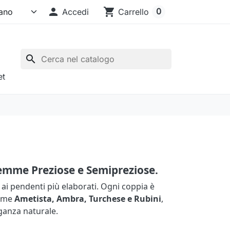

shopping_cart
0
Accedi
Carrello
search
et
Gemme Preziose e Semipreziose.
o ai pendenti più elaborati. Ogni coppia è
come
Ametista, Ambra, Turchese e Rubini
,
eganza naturale.