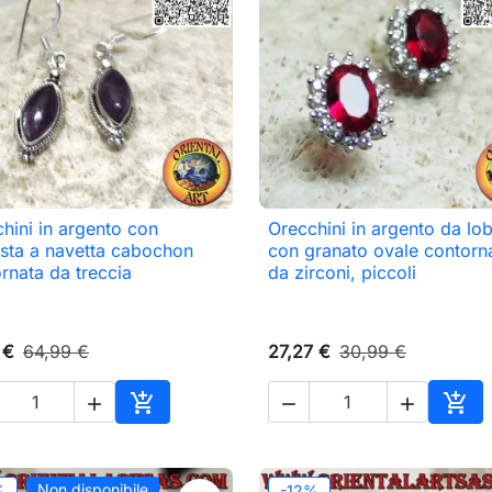
hini in argento con
Orecchini in argento da lo

Anteprima

Anteprima
sta a navetta cabochon
con granato ovale contorn
rnata da treccia
da zirconi, piccoli
 €
64,99 €
27,27 €
30,99 €





Aggiungi al carrello
Aggi
Non disponibile
%
-12%