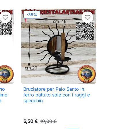
-35%
favorite_border
favorite_border
ono
Bruciatore per Palo Santo in

Anteprima
fumo
ferro battuto sole con i raggi e
a
specchio
6,50 €
10,00 €