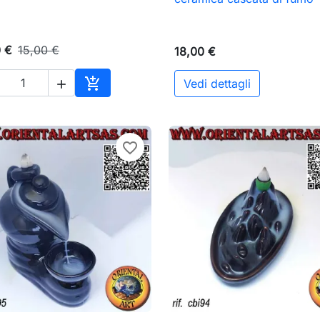
0 €
15,00 €
18,00 €

Vedi dettagli

Aggiungi al carrello
favorite_border