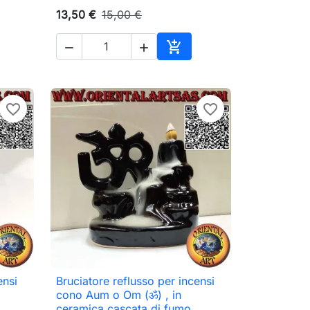
13,50 €
15,00 €



Aggiungi al carrello
favorite_border
favorite_border
ensi
Bruciatore reflusso per incensi

Anteprima
cono Aum o Om (ॐ) , in
ceramica cascata di fumo