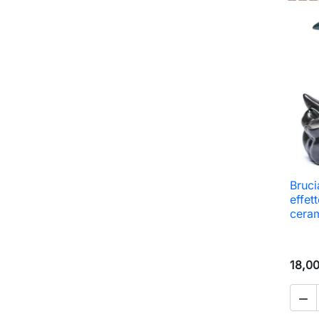
Bruci
effet
cera
18,0
