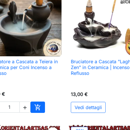
atore a Cascata a Teiera in
Bruciatore a Cascata "Lagh

Anteprima

Anteprima
ica per Coni Incenso a
Zen" in Ceramica | Incenso
sso
Reflusso
0 €
13,00 €

Vedi dettagli

Aggiungi al carrello