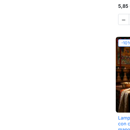
5,85

-10
Lampa
con c
man