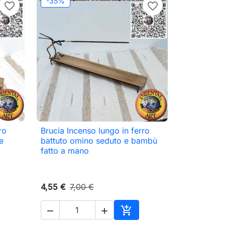
-35%
favorite_border
favorite_border
ro
Brucia Incenso lungo in ferro

Anteprima
e
battuto omino seduto e bambù
fatto a mano
4,55 €
7,00 €



ungi al carrello
Aggiungi al carrello