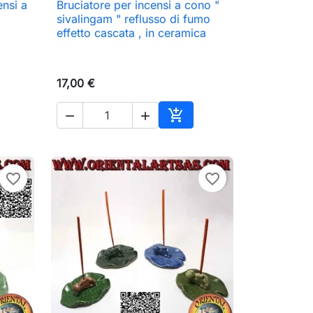
ensi a
Bruciatore per incensi a cono "

Anteprima
sivalingam " reflusso di fumo
effetto cascata , in ceramica
17,00 €



ungi al carrello
Aggiungi al carrello
favorite_border
favorite_border