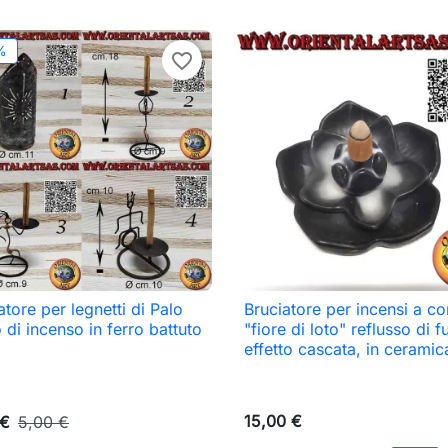
%
favorite_border
atore per legnetti di Palo
Bruciatore per incensi a c

Anteprima

Anteprima
 di incenso in ferro battuto
"fiore di loto" reflusso di 
effetto cascata, in ceramic
15,00 €
 €
5,00 €