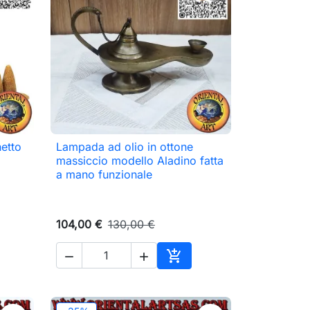
etto
Lampada ad olio in ottone

Anteprima
massiccio modello Aladino fatta
a mano funzionale
104,00 €
130,00 €



Aggiungi al carrello