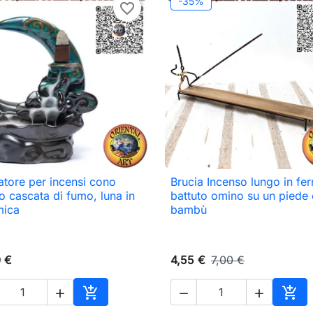
-35%
favorite_border
atore per incensi cono
Brucia Incenso lungo in fer

Anteprima

Anteprima
to cascata di fumo, luna in
battuto omino su un piede 
mica
bambù
0 €
4,55 €
7,00 €





Aggiungi al carrello
Aggi