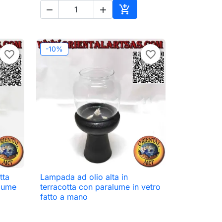



ungi al carrello
Aggiungi al carrello
-10%
favorite_border
favorite_border
tta
Lampada ad olio alta in

Anteprima
alume
terracotta con paralume in vetro
fatto a mano