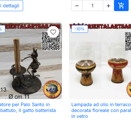

i dettagli


Aggi
%
-10%
favorite_border
atore per Palo Santo in
Lampada ad olio in terraco

Anteprima

Anteprima
battuto, il gatto batterista
decorata floreale con par
in vetro