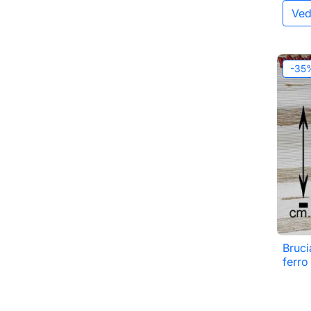
Ved
-35
Bruci
ferro 