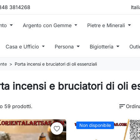
 348 3814268
ento
Argento con Gemme
Pietre e Minerali
Casa e Ufficio
Persona
Bigiotteria
Outl
ente
Porta incensi e bruciatori di oli essenziali
ta incensi e bruciatori di oli e
sort
o 59 prodotti.
Ordin
Non disponibile
favorite_border