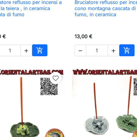
atore reflusso per incensi a
Bruciatore reflusso per inc

Anteprima

Anteprima
la teiera , in ceramica
cono montagna cascata di
ta di fumo
fumo, in ceramica
0 €
13,00 €





Aggiungi al carrello
Aggi
favorite_border