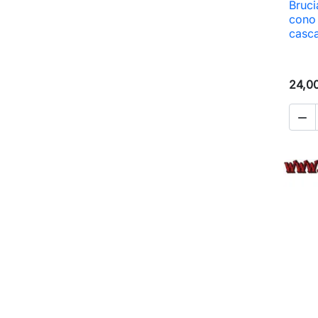
Bruci
cono 
casca
24,0
