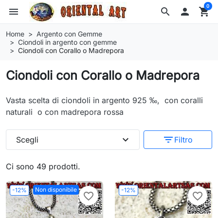
0
menu
search

shopping_cart
Home
Argento con Gemme
Ciondoli in argento con gemme
Ciondoli con Corallo o Madrepora
Ciondoli con Corallo o Madrepora
Vasta scelta di ciondoli in argento 925 ‰, con coralli
naturali o con madrepora rossa
expand_more
filter_list
Scegli
Filtro
Ci sono 49 prodotti.
Non disponibile
-12%
-12%
favorite_border
favorite_border