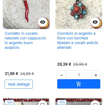


Cornetto in corallo
Ciondolo in argento a
naturale con cappuccio
fiore con turchesi
in argento buon
tibetani e coralli antichi
auspicio
alternati
26,39 €
29,99 €
21,99 €
24,99 €


Aggiungi al c

Vedi dettagli
-12%
-12%