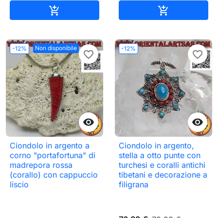
Aggiungi al carrello
Aggiungi al c


Non disponibile
-12%
-12%
favorite_border
favorite_border


Ciondolo in argento a
Ciondolo in argento,
corno "portafortuna" di
stella a otto punte con
madrepora rossa
turchesi e coralli antichi
(corallo) con cappuccio
tibetani e decorazione a
liscio
filigrana