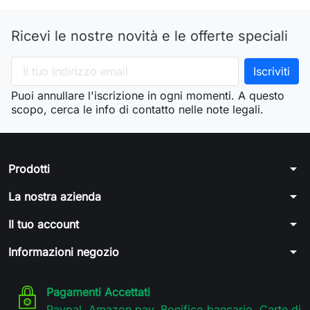
Ricevi le nostre novità e le offerte speciali
Puoi annullare l'iscrizione in ogni momenti. A questo
scopo, cerca le info di contatto nelle note legali.
arrow_drop_down
Prodotti
arrow_drop_down
La nostra azienda
arrow_drop_down
Il tuo account
arrow_drop_down
Informazioni negozio
Pagamenti Accettati
Paypal, Amazon pay, Bonifico bancario, Carte di