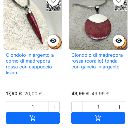
favorite_border
favorite_border


Ciondolo in argento a
Ciondolo di madrepora
corno di madrepora
rossa (corallo) tonda
rossa con cappuccio
con gancio in argento
liscio
17,60 €
20,00 €
43,99 €
49,99 €




Aggiungi al carrello
Aggiungi al c

