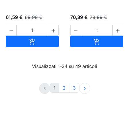
61,59 €
69,99 €
70,39 €
79,99 €




Aggiungi al carrello
Aggiungi al c


Visualizzati 1-24 su 49 articoli
1
2
3

