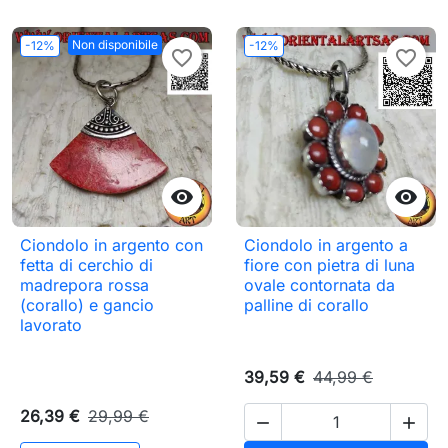
Non disponibile
-12%
-12%
favorite_border
favorite_border


Ciondolo in argento con
Ciondolo in argento a
fetta di cerchio di
fiore con pietra di luna
madrepora rossa
ovale contornata da
(corallo) e gancio
palline di corallo
lavorato
39,59 €
44,99 €
26,39 €
29,99 €

