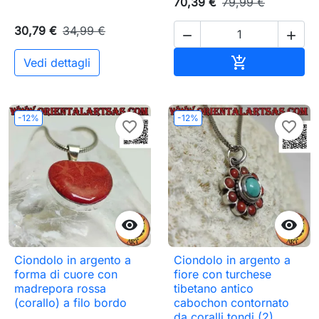
70,39 €
79,99 €
30,79 €
34,99 €


Aggiungi al c

Vedi dettagli
-12%
-12%
favorite_border
favorite_border


Ciondolo in argento a
Ciondolo in argento a
forma di cuore con
fiore con turchese
madrepora rossa
tibetano antico
(corallo) a filo bordo
cabochon contornato
da coralli tondi (2)