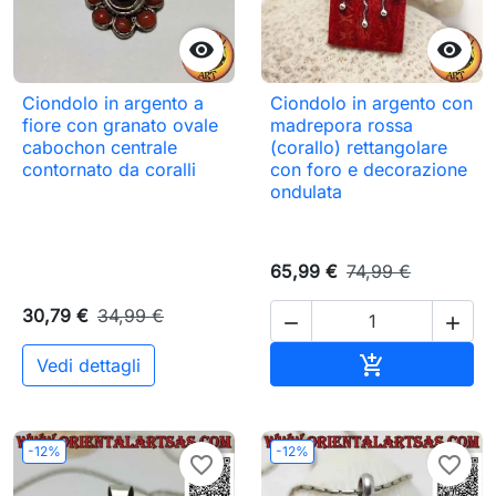


Ciondolo in argento a
Ciondolo in argento con
fiore con granato ovale
madrepora rossa
cabochon centrale
(corallo) rettangolare
contornato da coralli
con foro e decorazione
ondulata
65,99 €
74,99 €
30,79 €
34,99 €


Aggiungi al c

Vedi dettagli
-12%
-12%
favorite_border
favorite_border