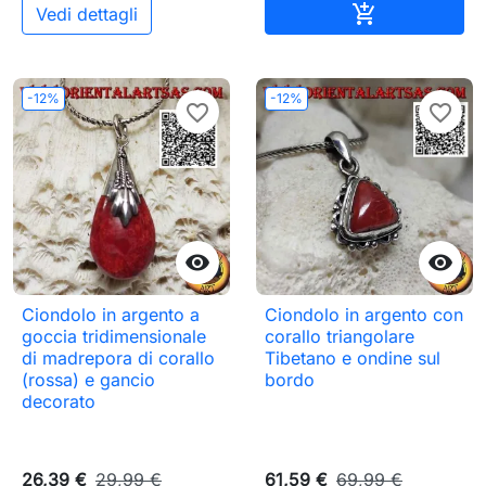
Aggiungi al c

Vedi dettagli
-12%
-12%
favorite_border
favorite_border


Ciondolo in argento a
Ciondolo in argento con
goccia tridimensionale
corallo triangolare
di madrepora di corallo
Tibetano e ondine sul
(rossa) e gancio
bordo
decorato
26,39 €
29,99 €
61,59 €
69,99 €