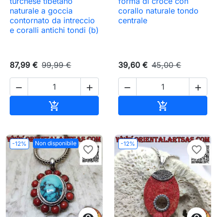
turchese tibetano
forma di croce con
naturale a goccia
corallo naturale tondo
contornato da intreccio
centrale
e coralli antichi tondi (b)
87,99 €
99,99 €
39,60 €
45,00 €




Aggiungi al carrello
Aggiungi al c


Non disponibile
-12%
-12%
favorite_border
favorite_border

