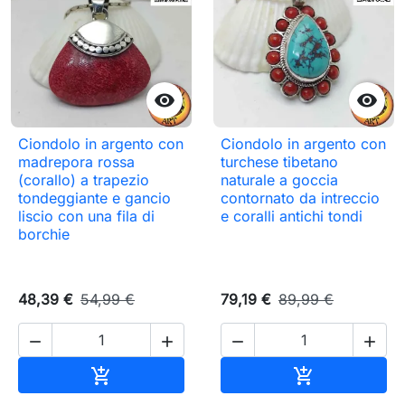


Ciondolo in argento con
Ciondolo in argento con
madrepora rossa
turchese tibetano
(corallo) a trapezio
naturale a goccia
tondeggiante e gancio
contornato da intreccio
liscio con una fila di
e coralli antichi tondi
borchie
48,39 €
54,99 €
79,19 €
89,99 €




Aggiungi al carrello
Aggiungi al c

