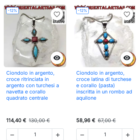
-12%
-12%
favorite_border
favorite_border


Ciondolo in argento,
Ciondolo in argento,
croce ritrinciata in
croce latina di turchese
argento con turchesi a
e corallo (pasta)
navetta e corallo
inscritta in un rombo ad
quadrato centrale
aquilone
114,40 €
130,00 €
58,96 €
67,00 €



