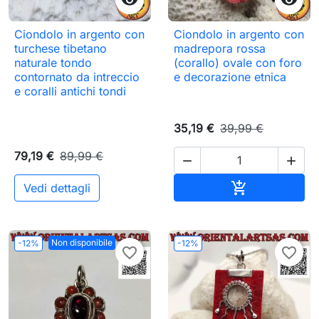
Ciondolo in argento con
Ciondolo in argento con
turchese tibetano
madrepora rossa
naturale tondo
(corallo) ovale con foro
contornato da intreccio
e decorazione etnica
e coralli antichi tondi
35,19 €
39,99 €
79,19 €
89,99 €


Aggiungi al c

Vedi dettagli
Non disponibile
-12%
-12%
favorite_border
favorite_border