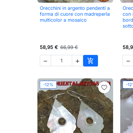
Orecchini in argento pendenti a
Orec

Anteprima
forma di cuore con madreperla
con 
multicolor a mosaico
bordo
sott
58,95 €
66,99 €
58,9




Aggiungi al carrell
-12%
-1
favorite_border