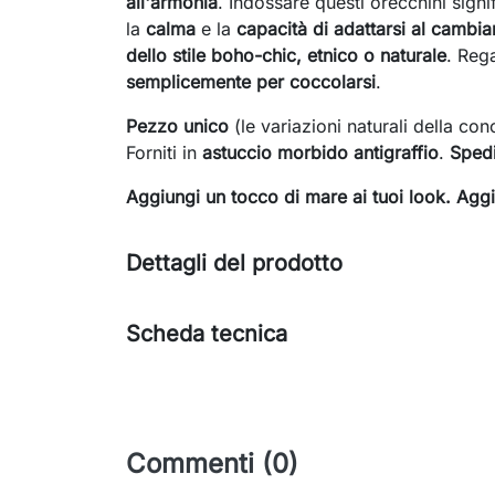
all'armonia
. Indossare questi orecchini signi
la
calma
e la
capacità di adattarsi al cambi
dello stile boho-chic, etnico o naturale
. Reg
semplicemente per coccolarsi
.
Pezzo unico
(le variazioni naturali della co
Forniti in
astuccio morbido antigraffio
.
Spedi
Aggiungi un tocco di mare ai tuoi look. Aggiu
Dettagli del prodotto
Scheda tecnica
Commenti (0)