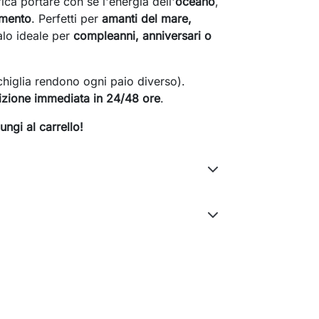
fica portare con sé l'energia dell'
oceano
,
amento
. Perfetti per
amanti del mare,
alo ideale per
compleanni, anniversari o
nchiglia rendono ogni paio diverso).
zione immediata in 24/48 ore
.
ngi al carrello!