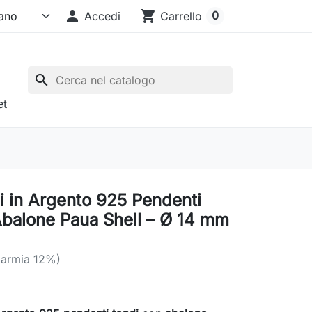

shopping_cart
0
Accedi
Carrello
search
et
i in Argento 925 Pendenti
Abalone Paua Shell – Ø 14 mm
parmia 12%)