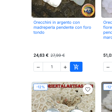
Orecchini in argento con
Orec

Anteprima
madreperla pendente con foro
fior
tondo
pend
marc
24,63 €
27,99 €
51,0




Aggiungi al carrell
-12%
-1
favorite_border