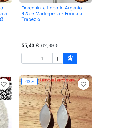
bo
Orecchini a Lobo in Argento

Anteprima
ta a
925 e Madreperla - Forma a
 Ø
Trapezio
55,43 €
62,99 €



ungi al carrello
Aggiungi al carrello
-12%
favorite_border
favorite_border