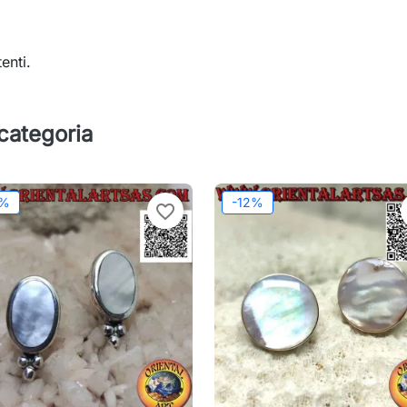
enti.
 categoria
2%
-12%
favorite_border