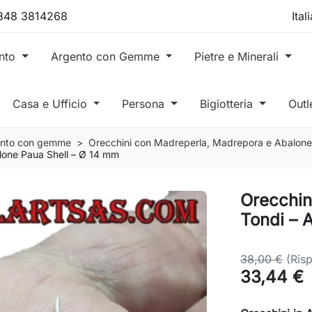
 348 3814268
ento
Argento con Gemme
Pietre e Minerali
Casa e Ufficio
Persona
Bigiotteria
Outl
gento con gemme
Orecchini con Madreperla, Madrepora e Abalone
lone Paua Shell – Ø 14 mm
Orecchin
Tondi – 
38,00 €
(Ris
33,44 €