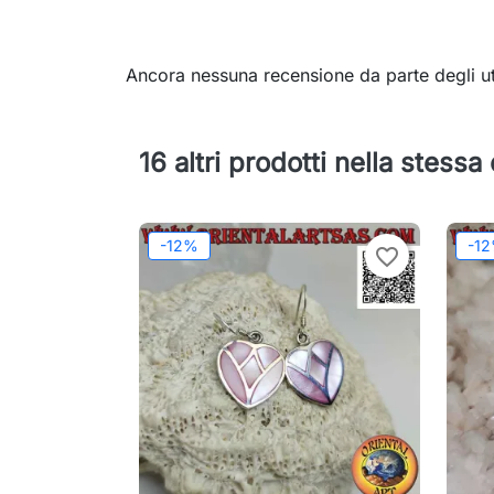
Ancora nessuna recensione da parte degli ut
16 altri prodotti nella stessa
-12%
-1
favorite_border