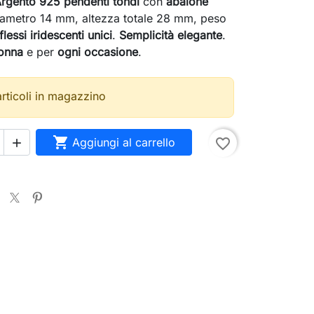
Argento 925 pendenti tondi
con
abalone
iametro 14 mm, altezza totale 28 mm, peso
flessi iridescenti unici
.
Semplicità elegante
.
onna
e per
ogni occasione
.
articoli in magazzino

Aggiungi al carrello
favorite_border
