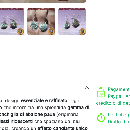
Pagamenti
Paypal, A
al design
essenziale e raffinato
. Ogni
credito o di de
o
che incornicia una splendida
gemma di
onchiglia di abalone paua
(originaria
Politiche p
flessi iridescenti
che spaziano dal blu
Diritto di
 viola, creando un
effetto cangiante unico