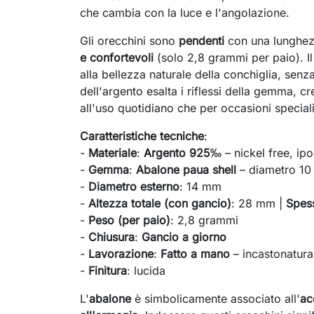
che cambia con la luce e l'angolazione.
Gli orecchini sono
pendenti
con una lunghezz
e confortevoli
(solo 2,8 grammi per paio). I
alla bellezza naturale della conchiglia, senz
dell'argento esalta i riflessi della gemma, 
all'uso quotidiano che per occasioni speciali
Caratteristiche tecniche
:
-
Materiale
:
Argento 925‰
– nickel free, ip
-
Gemma
:
Abalone paua shell
– diametro 1
-
Diametro esterno
: 14 mm
-
Altezza totale (con gancio)
: 28 mm |
Spes
-
Peso (per paio)
: 2,8 grammi
-
Chiusura
:
Gancio a giorno
-
Lavorazione
:
Fatto a mano
– incastonatura 
-
Finitura
: lucida
L'
abalone
è simbolicamente associato all'
ac