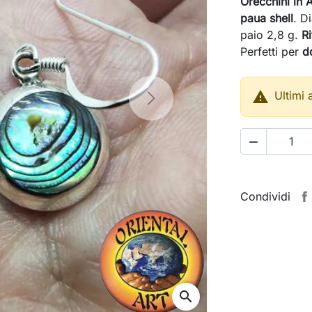
Orecchini in 
paua shell
. D
paio 2,8 g.
Ri
Perfetti per
d

Ultimi 
Next

Condividi
search