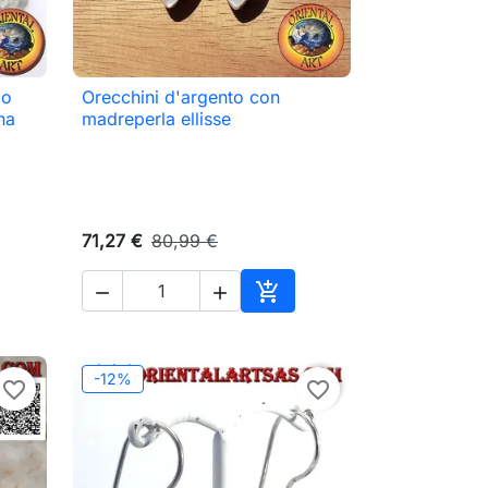
bo
Orecchini d'argento con

Anteprima
na
madreperla ellisse
71,27 €
80,99 €



ungi al carrello
Aggiungi al carrello
-12%
favorite_border
favorite_border