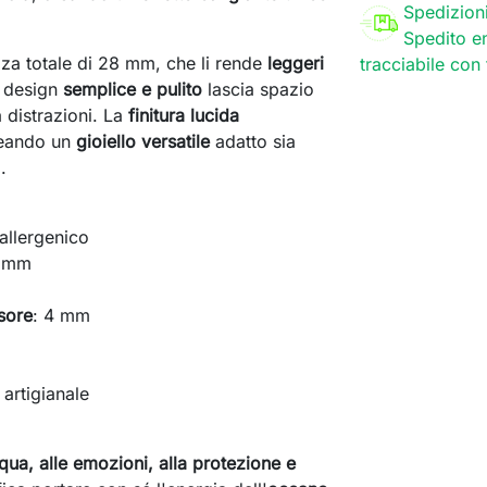
Spedizion
Spedito en
a totale di 28 mm, che li rende
leggeri
tracciabile con
l design
semplice e pulito
lascia spazio
a distrazioni. La
finitura lucida
creando un
gioiello versatile
adatto sia
.
oallergenico
0 mm
sore
: 4 mm
artigianale
qua, alle emozioni, alla protezione e