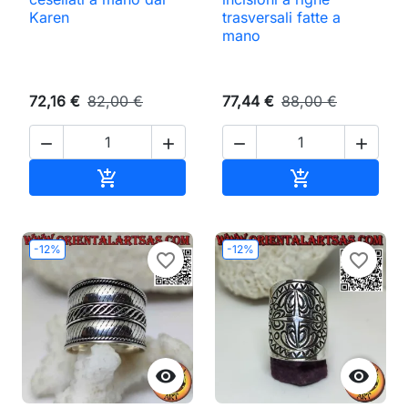
Karen
trasversali fatte a
mano
72,16 €
82,00 €
77,44 €
88,00 €




Aggiungi al carrello
Aggiungi al ca


-12%
-12%
favorite_border
favorite_border

