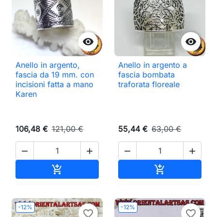


Anello in argento,
Anello in argento a
fascia da 19 mm. con
fascia bombata
incisioni fatta a mano
traforata floreale
Karen
106,48 €
121,00 €
55,44 €
63,00 €




Aggiungi al carrello
Aggiungi al ca


-12%
-12%
favorite_border
favorite_border