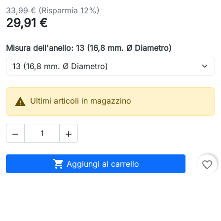
33,99 €
(Risparmia 12%)
29,91 €
Misura dell'anello: 13 (16,8 mm. Ø Diametro)

Ultimi articoli in magazzino



Aggiungi al carrello
favorite_border