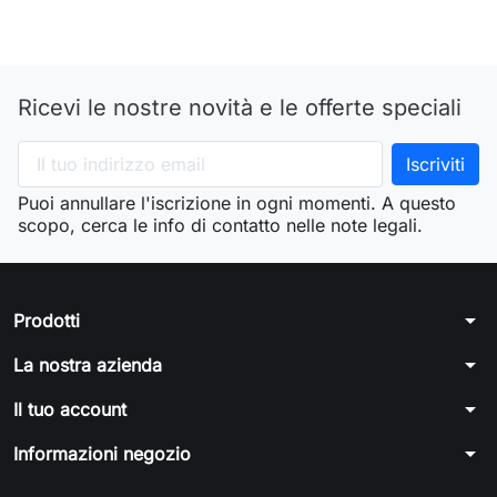
Ricevi le nostre novità e le offerte speciali
Puoi annullare l'iscrizione in ogni momenti. A questo
scopo, cerca le info di contatto nelle note legali.
arrow_drop_down
Prodotti
arrow_drop_down
La nostra azienda
arrow_drop_down
Il tuo account
arrow_drop_down
Informazioni negozio