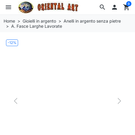
0
menu
search

shopping_cart
Home
Gioielli in argento
Anelli in argento senza pietre
A. Fasce Larghe Lavorate
-12%
Previous
Next