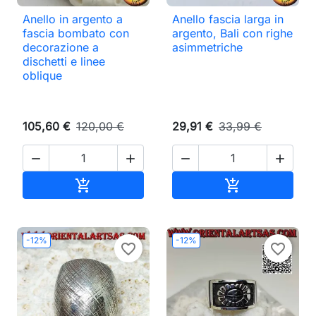
Anello in argento a
Anello fascia larga in
fascia bombato con
argento, Bali con righe
decorazione a
asimmetriche
dischetti e linee
oblique
105,60 €
120,00 €
29,91 €
33,99 €




Aggiungi al carrello
Aggiungi al ca


-12%
-12%
favorite_border
favorite_border