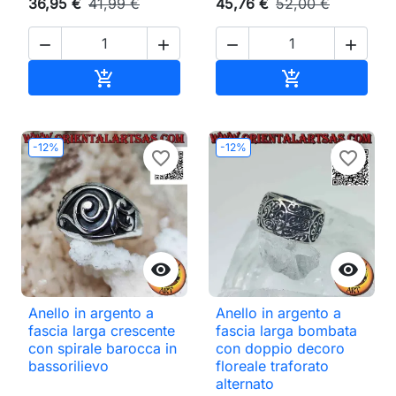
36,95 €
41,99 €
45,76 €
52,00 €




Aggiungi al carrello
Aggiungi al ca


-12%
-12%
favorite_border
favorite_border


Anello in argento a
Anello in argento a
fascia larga crescente
fascia larga bombata
con spirale barocca in
con doppio decoro
bassorilievo
floreale traforato
alternato