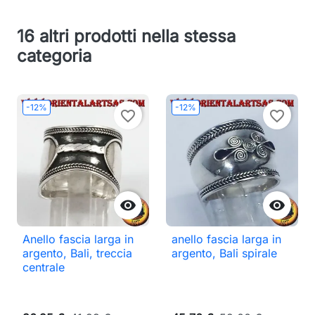
16 altri prodotti nella stessa
categoria
-12%
-12%
favorite_border
favorite_border


Anello fascia larga in
anello fascia larga in
argento, Bali, treccia
argento, Bali spirale
centrale