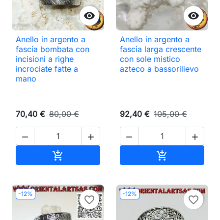


Anello in argento a
Anello in argento a
fascia bombata con
fascia larga crescente
incisioni a righe
con sole mistico
incrociate fatte a
azteco a bassorilievo
mano
70,40 €
80,00 €
92,40 €
105,00 €




Aggiungi al carrello
Aggiungi al ca


-12%
-12%
favorite_border
favorite_border