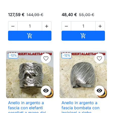
127,59 €
144,99 €
48,40 €
55,00 €




Aggiungi al carrello
Aggiungi al ca


-12%
-12%
favorite_border
favorite_border


Anello in argento a
Anello in argento a
fascia con elefanti
fascia bombata con
cesellati a mano dai
incisioni a righe