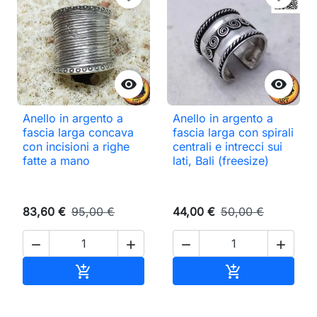


Anello in argento a
Anello in argento a
fascia larga concava
fascia larga con spirali
con incisioni a righe
centrali e intrecci sui
fatte a mano
lati, Bali (freesize)
83,60 €
95,00 €
44,00 €
50,00 €




Aggiungi al carrello
Aggiungi al ca

