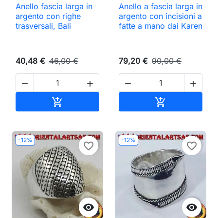
Anello fascia larga in
Anello a fascia larga in
argento con righe
argento con incisioni a
trasversali, Bali
fatte a mano dai Karen
40,48 €
46,00 €
79,20 €
90,00 €




Aggiungi al carrello
Aggiungi al ca


-12%
-12%
favorite_border
favorite_border

