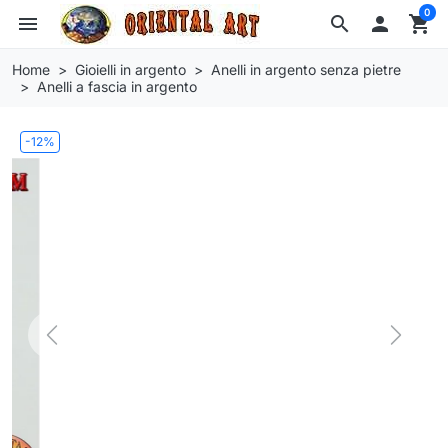
0
menu
search

shopping_cart
Home
Gioielli in argento
Anelli in argento senza pietre
Anelli a fascia in argento
-12%
Previous
Next