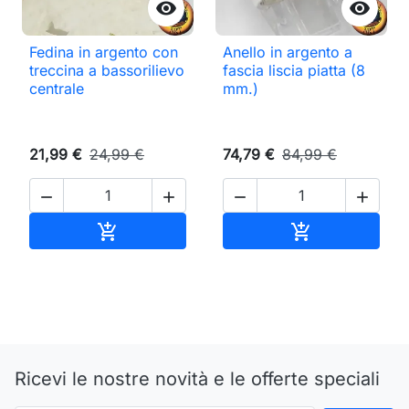


Fedina in argento con
Anello in argento a
treccina a bassorilievo
fascia liscia piatta (8
centrale
mm.)
21,99 €
24,99 €
74,79 €
84,99 €




Aggiungi al carrello
Aggiungi al ca


Ricevi le nostre novità e le offerte speciali