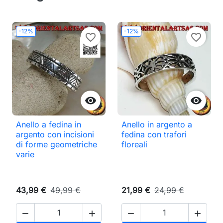
-12%
-12%
favorite_border
favorite_border


Anello a fedina in
Anello in argento a
argento con incisioni
fedina con trafori
di forme geometriche
floreali
varie
43,99 €
49,99 €
21,99 €
24,99 €



