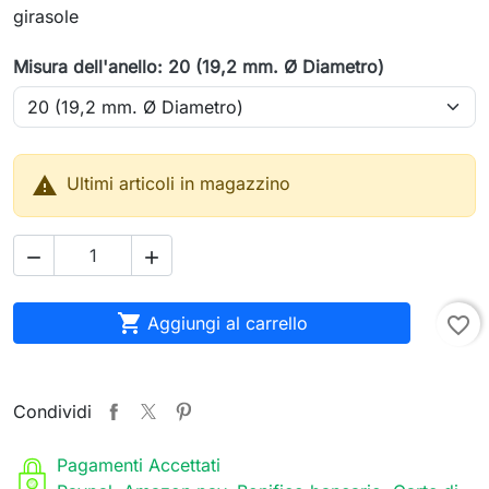
girasole
Misura dell'anello: 20 (19,2 mm. Ø Diametro)

Ultimi articoli in magazzino



Aggiungi al carrello
favorite_border
Condividi
Pagamenti Accettati