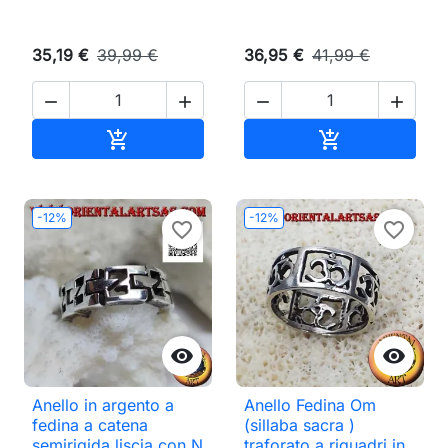
35,19 €
39,99 €
36,95 €
41,99 €




Aggiungi al carrello
Aggiungi al ca


-12%
-12%
favorite_border
favorite_border


Anello in argento a
Anello Fedina Om
fedina a catena
(sillaba sacra )
semirigida liscia con N
traforato a riquadri in