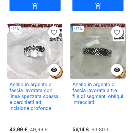
Aggiungi al carrello
Aggiungi al ca


-12%
-12%
favorite_border
favorite_border


Anello in argento a
Anello in argento a
fascia lavorata con
fascia lavorata a tre
linea spezzata spessa
file di segmenti obliqui
e cerchietti ad
intrecciati
incisione profonda
43,99 €
49,99 €
56,14 €
63,80 €