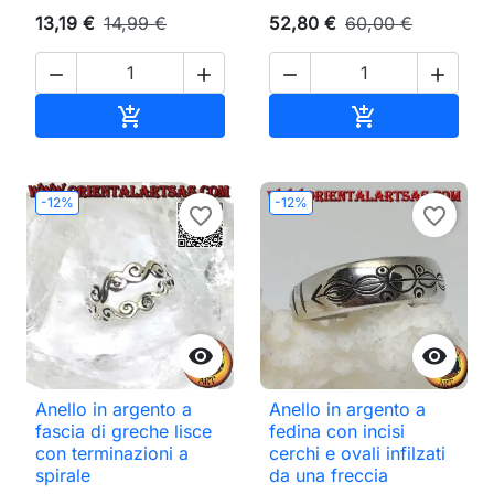
13,19 €
14,99 €
52,80 €
60,00 €




Aggiungi al carrello
Aggiungi al ca


-12%
-12%
favorite_border
favorite_border


Anello in argento a
Anello in argento a
fascia di greche lisce
fedina con incisi
con terminazioni a
cerchi e ovali infilzati
spirale
da una freccia