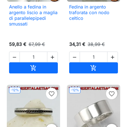
Anello a fedina in
Fedina in argento
argento liscio a maglia
traforata con nodo
di parallelepipedi
celtico
smussati
59,83 €
67,99 €
34,31 €
38,99 €




Aggiungi al carrello
Aggiungi al ca


-12%
-12%
favorite_border
favorite_border