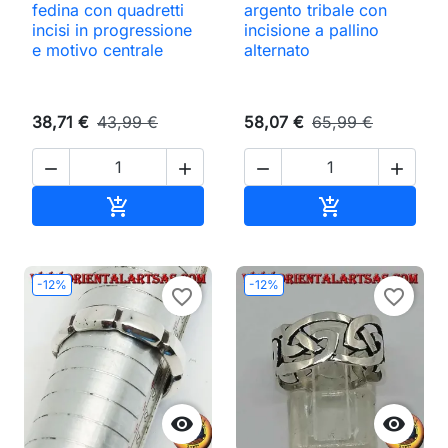
fedina con quadretti
argento tribale con
incisi in progressione
incisione a pallino
e motivo centrale
alternato
38,71 €
43,99 €
58,07 €
65,99 €




Aggiungi al carrello
Aggiungi al ca


-12%
-12%
favorite_border
favorite_border

