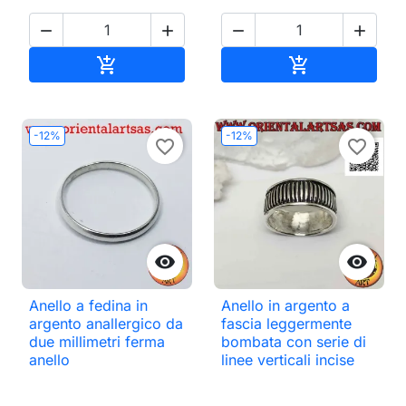




Aggiungi al carrello
Aggiungi al ca


-12%
-12%
favorite_border
favorite_border


Anello a fedina in
Anello in argento a
argento anallergico da
fascia leggermente
due millimetri ferma
bombata con serie di
anello
linee verticali incise