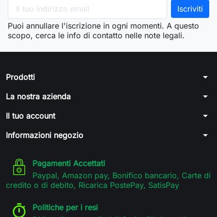
Puoi annullare l'iscrizione in ogni momenti. A questo
scopo, cerca le info di contatto nelle note legali.
arrow_drop_down
Prodotti
arrow_drop_down
La nostra azienda
arrow_drop_down
Il tuo account
arrow_drop_down
Informazioni negozio
Pagamenti Accettati
Paypal, Amazon pay, Bonifico bancario, Carte di
credito o di debito, Ricarica PostePay, SatisPay
Politiche per i resi