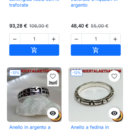
traforate
argento
93,28 €
106,00 €
48,40 €
55,00 €




Aggiungi al carrello
Aggiungi al ca


-12%
-12%
favorite_border
favorite_border


Anello in argento a
Anello a fedina in