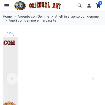
0
menu
search

shopping_cart
Home
Argento con Gemme
Anelli in argento con gemme
Anelli con gemme e marcassite
-12%
Previous
Next