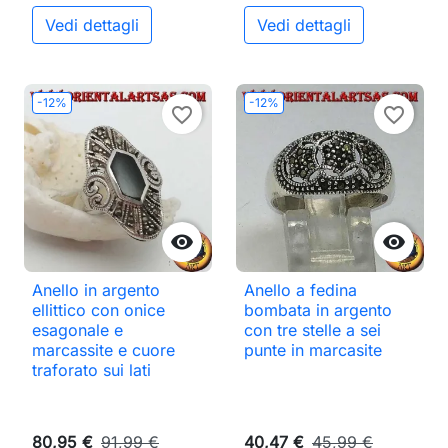
Vedi dettagli
Vedi dettagli
-12%
-12%
favorite_border
favorite_border


Anello in argento
Anello a fedina
ellittico con onice
bombata in argento
esagonale e
con tre stelle a sei
marcassite e cuore
punte in marcasite
traforato sui lati
80,95 €
91,99 €
40,47 €
45,99 €