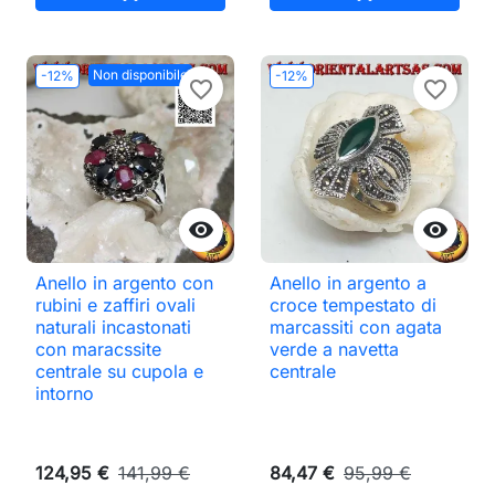
Non disponibile
-12%
-12%
favorite_border
favorite_border


Anello in argento con
Anello in argento a
rubini e zaffiri ovali
croce tempestato di
naturali incastonati
marcassiti con agata
con maracssite
verde a navetta
centrale su cupola e
centrale
intorno
124,95 €
141,99 €
84,47 €
95,99 €