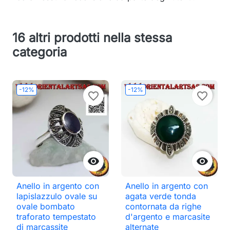
16 altri prodotti nella stessa
categoria
-12%
-12%
favorite_border
favorite_border


Anello in argento con
Anello in argento con
lapislazzulo ovale su
agata verde tonda
ovale bombato
contornata da righe
traforato tempestato
d'argento e marcasite
di marcassite
alternate