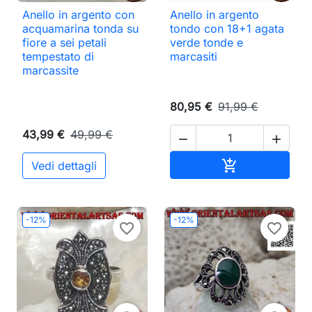
Anello in argento con
Anello in argento
acquamarina tonda su
tondo con 18+1 agata
fiore a sei petali
verde tonde e
tempestato di
marcasiti
marcassite
80,95 €
91,99 €
43,99 €
49,99 €


Aggiungi al ca

Vedi dettagli
-12%
-12%
favorite_border
favorite_border