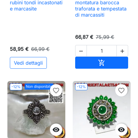
rubini tondi incastonati
montatura barocca
e marcasite
traforata e tempestata
di marcassiti
66,87 €
75,99 €
58,95 €
66,99 €


Aggiungi al ca

Vedi dettagli
Non disponibile
-12%
-12%
favorite_border
favorite_border

