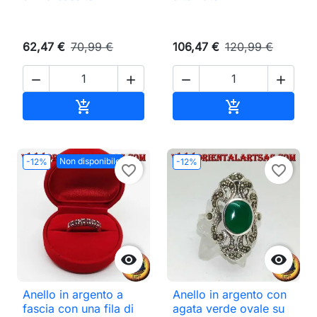
62,47 €
70,99 €
106,47 €
120,99 €




Aggiungi al carrello
Aggiungi al ca


Non disponibile
-12%
-12%
favorite_border
favorite_border


Anello in argento a
Anello in argento con
fascia con una fila di
agata verde ovale su