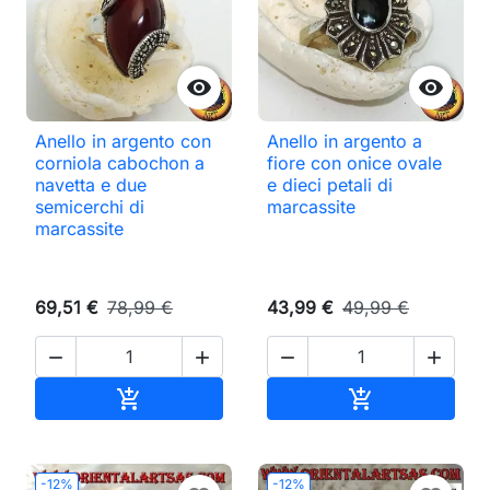


Anello in argento con
Anello in argento a
corniola cabochon a
fiore con onice ovale
navetta e due
e dieci petali di
semicerchi di
marcassite
marcassite
69,51 €
78,99 €
43,99 €
49,99 €




Aggiungi al carrello
Aggiungi al ca


-12%
-12%