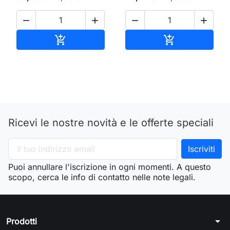




Aggiungi al carrello
Aggiungi al ca


Ricevi le nostre novità e le offerte speciali
Puoi annullare l'iscrizione in ogni momenti. A questo
scopo, cerca le info di contatto nelle note legali.
arrow_drop_down
Prodotti