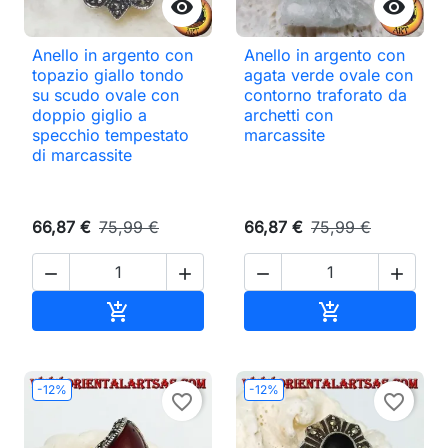


Anello in argento con
Anello in argento con
topazio giallo tondo
agata verde ovale con
su scudo ovale con
contorno traforato da
doppio giglio a
archetti con
specchio tempestato
marcassite
di marcassite
66,87 €
75,99 €
66,87 €
75,99 €




Aggiungi al carrello
Aggiungi al ca


-12%
-12%
favorite_border
favorite_border