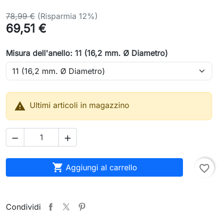
78,99 €
(Risparmia 12%)
69,51 €
Misura dell'anello: 11 (16,2 mm. Ø Diametro)

Ultimi articoli in magazzino



Aggiungi al carrello
favorite_border
Condividi