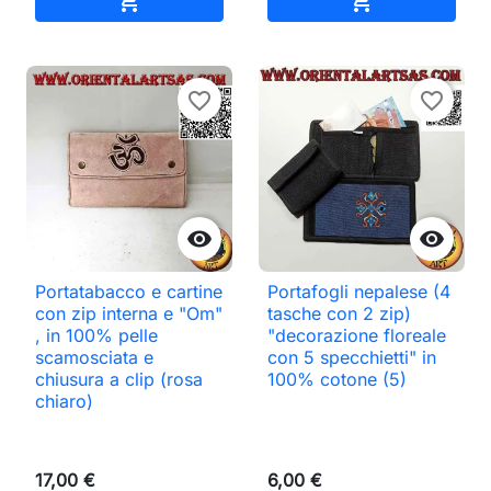


favorite_border
favorite_border


Portatabacco e cartine
Portafogli nepalese (4
con zip interna e "Om"
tasche con 2 zip)
, in 100% pelle
"decorazione floreale
scamosciata e
con 5 specchietti" in
chiusura a clip (rosa
100% cotone (5)
chiaro)
17,00 €
6,00 €