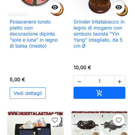


Posacenere tondo
Grinder tritatabacco in
piatto con
legno di mogano con
decorazione dipinta
simbolo taoista "Yin
"sole e luna" in legno
Yang" intagliato, da 5
di balsa (medio)
cm Ø
10,00 €
5,00 €


Aggiungi al ca

Vedi dettagli
favorite_border
favorite_border