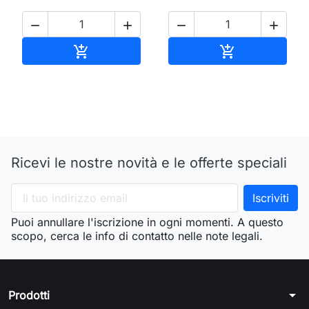




Aggiungi al carrello
Aggiungi al ca


Ricevi le nostre novità e le offerte speciali
Puoi annullare l'iscrizione in ogni momenti. A questo
scopo, cerca le info di contatto nelle note legali.
arrow_drop_down
Prodotti