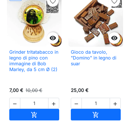
favorite_border
favorite_border


Grinder tritatabacco in
Gioco da tavolo,
legno di pino con
"Domino" in legno di
immagine di Bob
suar
Marley, da 5 cm Ø (2)
7,00 €
10,00 €
25,00 €




Aggiungi al carrello
Aggiungi al ca

