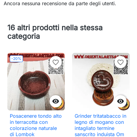
Ancora nessuna recensione da parte degli utenti.
16 altri prodotti nella stessa
categoria
-20%
favorite_border
favorite_border


Posacenere tondo alto
Grinder tritatabacco in
in terracotta con
legno di mogano con
colorazione naturale
intagliato termine
di Lombok
sanscrito induista Om