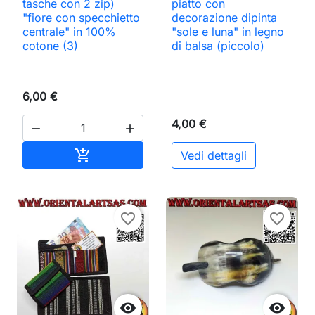
tasche con 2 zip)
piatto con
"fiore con specchietto
decorazione dipinta
centrale" in 100%
"sole e luna" in legno
cotone (3)
di balsa (piccolo)
6,00 €
4,00 €


Aggiungi al carrello

Vedi dettagli
favorite_border
favorite_border

