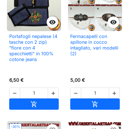


Portafogli nepalese (4
Fermacapelli con
tasche con 2 zip)
spillone in cocco
"fiore con 4
intagliato, vari modelli
specchietti" in 100%
(2)
cotone jeans
6,50 €
5,00 €




Aggiungi al carrello
Aggiungi al ca


-30%