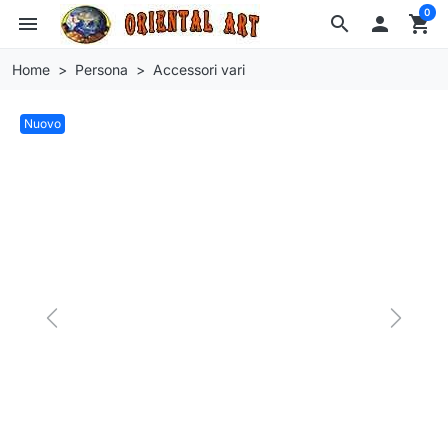
0
menu
search

shopping_cart
Home
Persona
Accessori vari
Nuovo
Previous
Next