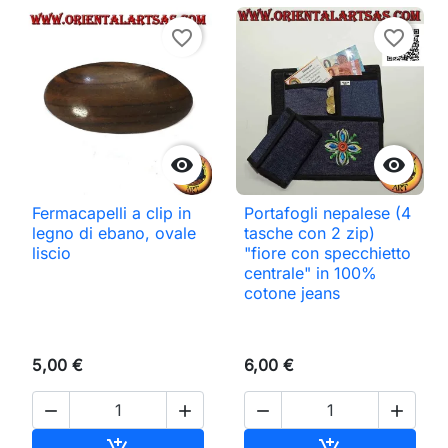
favorite_border
favorite_border


Fermacapelli a clip in
Portafogli nepalese (4
legno di ebano, ovale
tasche con 2 zip)
liscio
"fiore con specchietto
centrale" in 100%
cotone jeans
5,00 €
6,00 €




Aggiungi al carrello
Aggiungi al ca