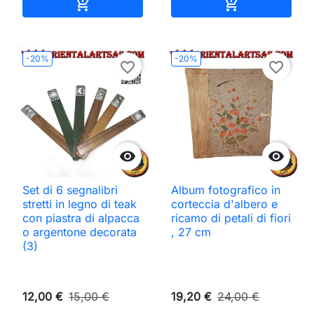
Aggiungi al carrello
Aggiungi al ca


-20%
-20%
favorite_border
favorite_border


Set di 6 segnalibri
Album fotografico in
stretti in legno di teak
corteccia d'albero e
con piastra di alpacca
ricamo di petali di fiori
o argentone decorata
, 27 cm
(3)
12,00 €
15,00 €
19,20 €
24,00 €