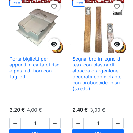
-20%
-20%
favorite_border
favorite_border


Porta biglietti per
Segnalibro in legno di
appunti in carta di riso
teak con piastra di
e petali di fiori con
alpacca o argentone
foglietti
decorata con elefante
con proboscide in su
(stretto)
3,20 €
4,00 €
2,40 €
3,00 €



