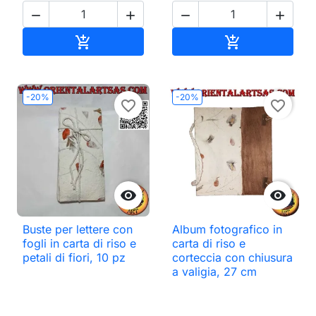




Aggiungi al carrello
Aggiungi al ca


-20%
-20%
favorite_border
favorite_border


Buste per lettere con
Album fotografico in
fogli in carta di riso e
carta di riso e
petali di fiori, 10 pz
corteccia con chiusura
a valigia, 27 cm