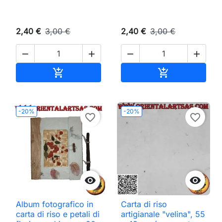
2,40 €
3,00 €
2,40 €
3,00 €




Aggiungi al carrello
Aggiungi al ca


-20%
-20%
favorite_border
favorite_border


Album fotografico in
Carta di riso
carta di riso e petali di
artigianale "velina", 55