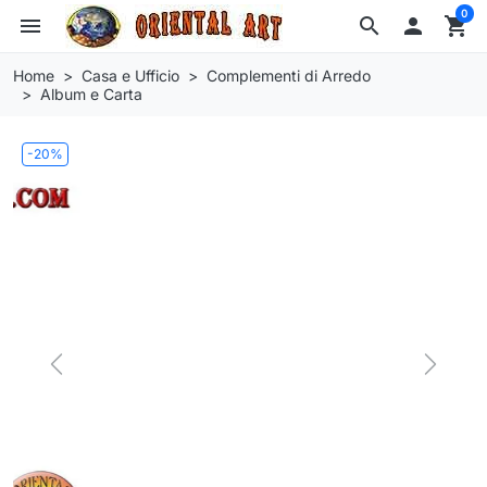
0
menu
search

shopping_cart
Home
Casa e Ufficio
Complementi di Arredo
Album e Carta
-20%
Previous
Next