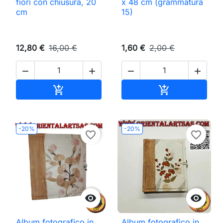
fiori con chiusura, 20
x 48 cm (grammatura
cm
15)
12,80 €
16,00 €
1,60 €
2,00 €




Aggiungi al carrello
Aggiungi al ca


-20%
-20%
favorite_border
favorite_border


Album fotografico in
Album fotografico in