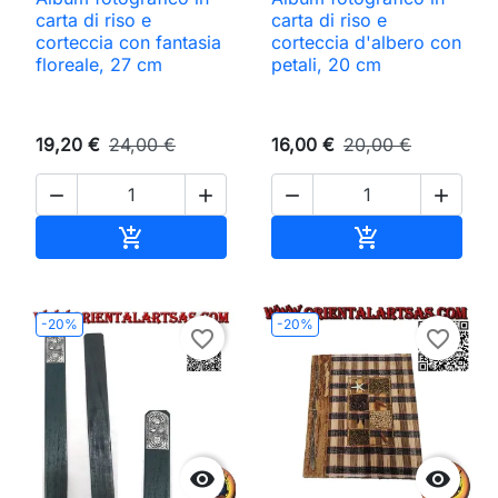
carta di riso e
carta di riso e
corteccia con fantasia
corteccia d'albero con
floreale, 27 cm
petali, 20 cm
19,20 €
24,00 €
16,00 €
20,00 €




Aggiungi al carrello
Aggiungi al ca


-20%
-20%
favorite_border
favorite_border

