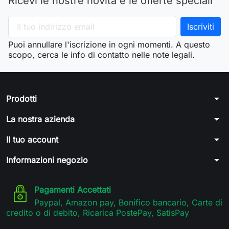
Ricevi le nostre novità e le offerte speciali
Puoi annullare l'iscrizione in ogni momenti. A questo
scopo, cerca le info di contatto nelle note legali.
arrow_drop_down
Prodotti
arrow_drop_down
La nostra azienda
arrow_drop_down
Il tuo account
arrow_drop_down
Informazioni negozio
Pagamenti Accettati
Paypal, Amazon pay, Bonifico bancario, Carte di
credito o di debito, Ricarica PostePay, SatisPay