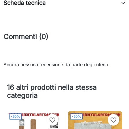
Scheda tecnica
Commenti (0)
Ancora nessuna recensione da parte degli utenti.
16 altri prodotti nella stessa
categoria
-20%
-20%
favorite_border
favorite_border