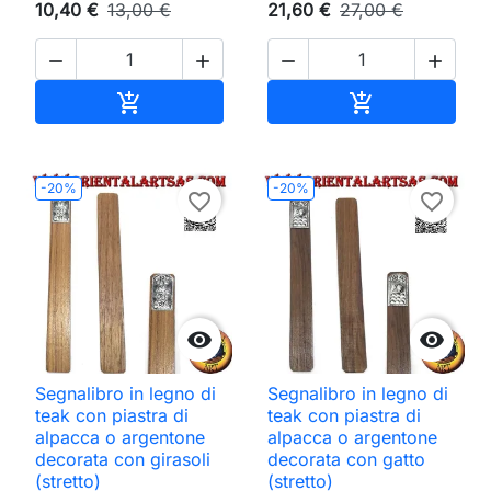
10,40 €
13,00 €
21,60 €
27,00 €




Aggiungi al carrello
Aggiungi al ca


-20%
-20%
favorite_border
favorite_border


Segnalibro in legno di
Segnalibro in legno di
teak con piastra di
teak con piastra di
alpacca o argentone
alpacca o argentone
decorata con girasoli
decorata con gatto
(stretto)
(stretto)