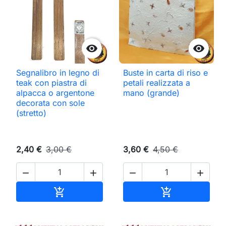


Segnalibro in legno di
Buste in carta di riso e
teak con piastra di
petali realizzata a
alpacca o argentone
mano (grande)
decorata con sole
(stretto)
2,40 €
3,00 €
3,60 €
4,50 €




Aggiungi al carrello
Aggiungi al ca

