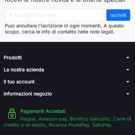
Puoi annullare l'iscrizione in ogni momenti. A questo
scopo, cerca le info di contatto nelle note legali.
arrow_drop_down
Prodotti
arrow_drop_down
La nostra azienda
arrow_drop_down
Il tuo account
arrow_drop_down
Informazioni negozio
Pagamenti Accettati
Paypal, Amazon pay, Bonifico bancario, Carte di
credito o di debito, Ricarica PostePay, SatisPay