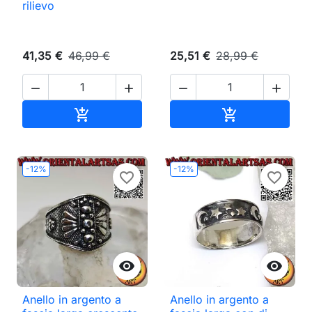
rilievo
41,35 €
46,99 €
25,51 €
28,99 €




Aggiungi al carrello
Aggiungi al ca


-12%
-12%
favorite_border
favorite_border


Anello in argento a
Anello in argento a