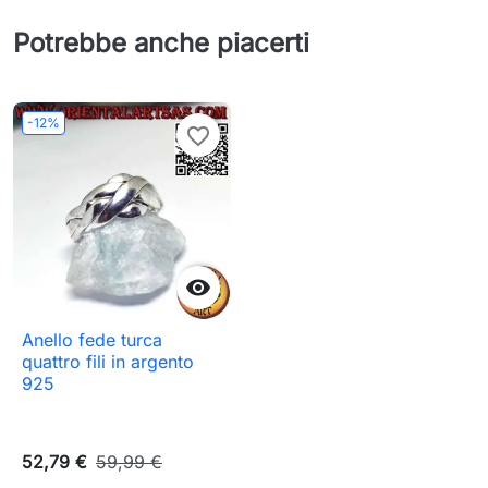
Potrebbe anche piacerti
-12%
favorite_border

Anello fede turca
quattro fili in argento
925
52,79 €
59,99 €