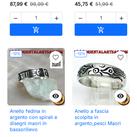
87,99 €
99,99 €
45,75 €
51,99 €




Aggiungi al carrello
Aggiungi al ca


-12%
-12%
favorite_border
favorite_border


Anello fedina in
Anello a fascia
argento con spirali e
scolpita in
disegni maori in
argento,pesci Maori
bassorilievo