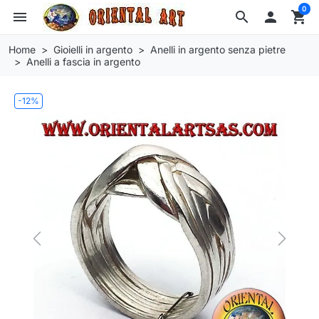
0
menu
search

shopping_cart
Home
Gioielli in argento
Anelli in argento senza pietre
Anelli a fascia in argento
-12%
Previous
Next