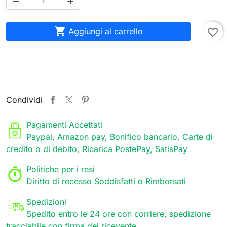



Aggiungi al carrello
favorite_border
Condividi
Pagamenti Accettati
Paypal, Amazon pay, Bonifico bancario, Carte di
credito o di debito, Ricarica PostePay, SatisPay
Politiche per i resi
Diritto di recesso Soddisfatti o Rimborsati
Spedizioni
Spedito entro le 24 ore con corriere, spedizione
tracciabile con firma del ricevente