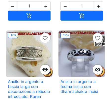




Aggiungi al carrello
Aggiungi al ca


-12%
-12%
favorite_border
favorite_border


Anello in argento a
Anello in argento a
fascia larga con
fedina liscia con
decorazione a reticolo
dharmachakra incisi
intrecciato, Karen