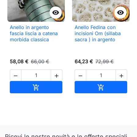


Anello in argento
Anello Fedina con
fascia liscia a catena
incisioni Om (sillaba
morbida classica
sacra ) in argento
58,08 €
66,00 €
64,23 €
72,99 €




Aggiungi al carrello
Aggiungi al ca


Ricevi le nostre novità e le offerte speciali