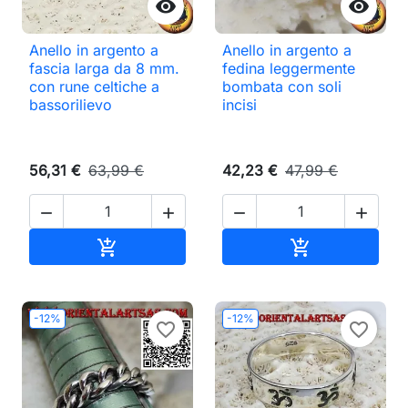


Anello in argento a
Anello in argento a
fascia larga da 8 mm.
fedina leggermente
con rune celtiche a
bombata con soli
bassorilievo
incisi
56,31 €
63,99 €
42,23 €
47,99 €




Aggiungi al carrello
Aggiungi al ca


-12%
-12%
favorite_border
favorite_border