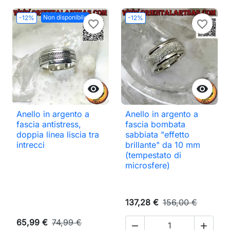
Non disponibile
-12%
-12%
favorite_border
favorite_border


Anello in argento a
Anello in argento a
fascia antistress,
fascia bombata
doppia linea liscia tra
sabbiata "effetto
intrecci
brillante" da 10 mm
(tempestato di
microsfere)
137,28 €
156,00 €
65,99 €
74,99 €

