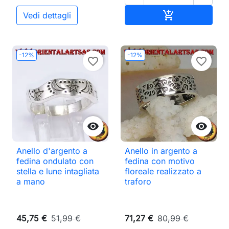
Aggiungi al ca

Vedi dettagli
-12%
-12%
favorite_border
favorite_border


Anello d'argento a
Anello in argento a
fedina ondulato con
fedina con motivo
stella e lune intagliata
floreale realizzato a
a mano
traforo
45,75 €
51,99 €
71,27 €
80,99 €