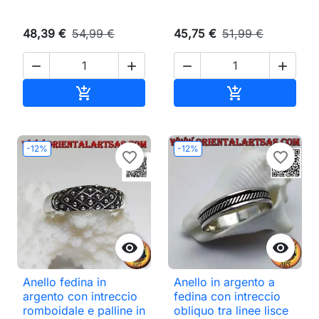
48,39 €
54,99 €
45,75 €
51,99 €




Aggiungi al carrello
Aggiungi al ca


-12%
-12%
favorite_border
favorite_border


Anello fedina in
Anello in argento a
argento con intreccio
fedina con intreccio
romboidale e palline in
obliquo tra linee lisce