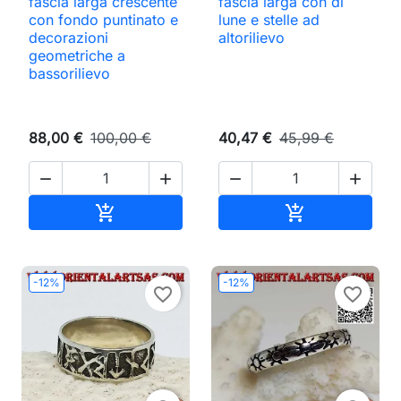
fascia larga crescente
fascia larga con di
con fondo puntinato e
lune e stelle ad
decorazioni
altorilievo
geometriche a
bassorilievo
88,00 €
100,00 €
40,47 €
45,99 €




Aggiungi al carrello
Aggiungi al ca


-12%
-12%
favorite_border
favorite_border