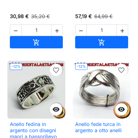
30,98 €
35,20 €
57,19 €
64,99 €




Aggiungi al carrello
Aggiungi al ca


-12%
-12%
favorite_border
favorite_border


Anello fedina in
Anello fede turca in
argento con disegni
argento a otto anelli
maori a bassorilievo