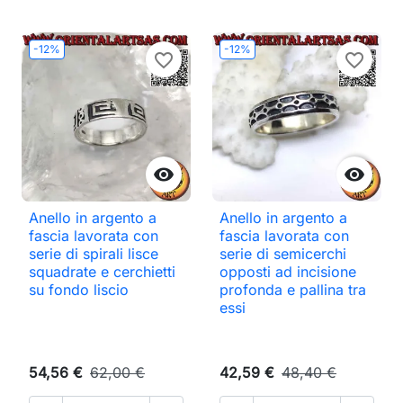
-12%
-12%
favorite_border
favorite_border


Anello in argento a
Anello in argento a
fascia lavorata con
fascia lavorata con
serie di spirali lisce
serie di semicerchi
squadrate e cerchietti
opposti ad incisione
su fondo liscio
profonda e pallina tra
essi
54,56 €
62,00 €
42,59 €
48,40 €