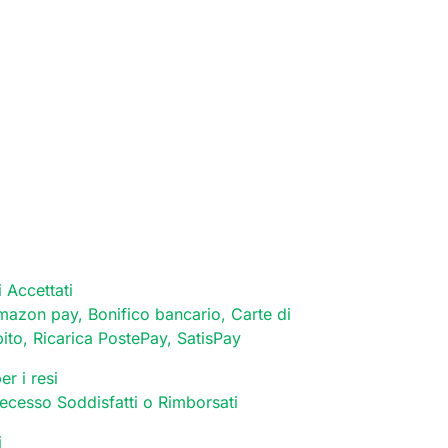
 Accettati
mazon pay, Bonifico bancario, Carte di
bito, Ricarica PostePay, SatisPay
er i resi
 recesso Soddisfatti o Rimborsati
i