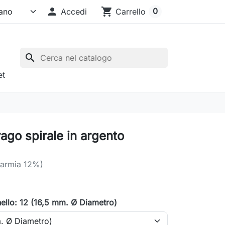

shopping_cart
0
Accedi
Carrello
search
et
ago spirale in argento
parmia 12%)
nello: 12 (16,5 mm. Ø Diametro)