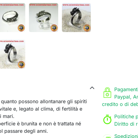
Pagamenti
Paypal, A
quanto possono allontanare gli spiriti
credito o di de
tale e, legato al clima, di fertilità e
i mari.
Politiche p
rficie è brunita e non è trattata né
Diritto di
ol passare degli anni.
Spedizion