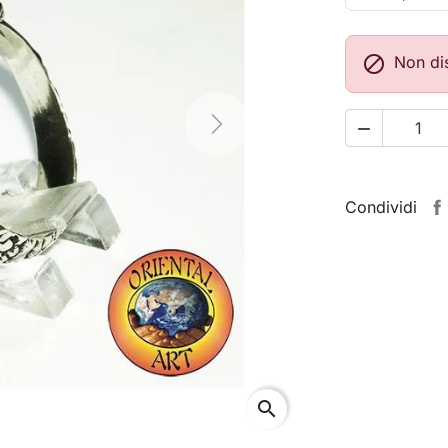

Non di

Next
Condividi
search