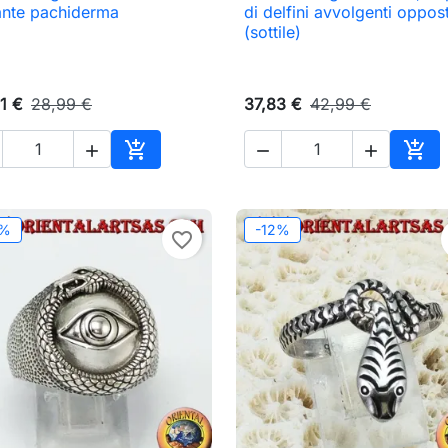

Anteprima

Anteprima
ante pachiderma
di delfini avvolgenti oppost
(sottile)
1 €
28,99 €
37,83 €
42,99 €





Aggiungi al carrello
Aggi
2%
-12%
favorite_border