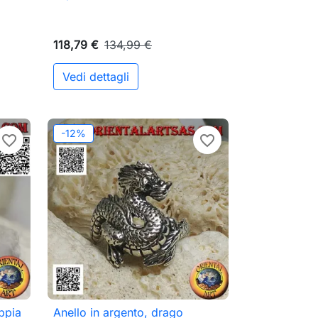
118,79 €
134,99 €
Vedi dettagli
ungi al carrello
-12%
favorite_border
favorite_border
oppia
Anello in argento, drago