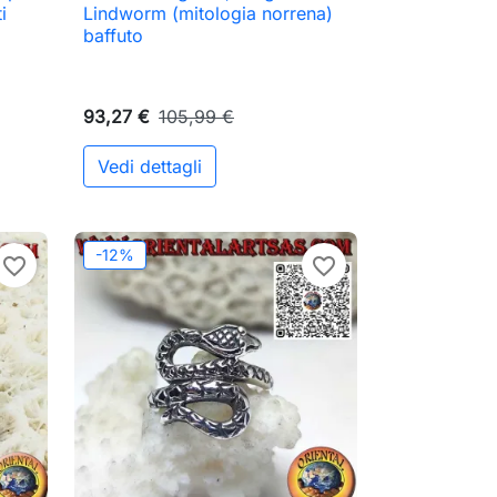

Anteprima
i
Lindworm (mitologia norrena)
baffuto
93,27 €
105,99 €
Vedi dettagli
ungi al carrello
-12%
favorite_border
favorite_border