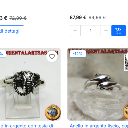
87,99 €
99,99 €
3 €
72,99 €

i dettagli


o
Aggi
2%
-12%
favorite_border
lo in argento con testa di
Anello in argento liscio, c