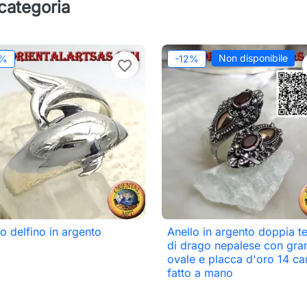
 categoria
Non disponibile
2%
-12%
favorite_border
lo delfino in argento
Anello in argento doppia t

Anteprima

Anteprima
di drago nepalese con gra
ovale e placca d'oro 14 car
fatto a mano