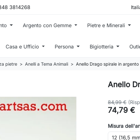
 348 3814268
ento
Argento con Gemme
Pietre e Minerali
Casa e Ufficio
Persona
Bigiotteria
Outl
za pietre
Anelli a Tema Animali
Anello Drago spirale in argento
Anello Dr
84,99 €
(Ris
74,79 €
Misura dell'a