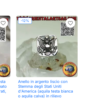
-12%
favorite_border
favorite_border
esta
Anello in argento liscio con

Anteprima
nato
Stemma degli Stati Uniti
ati,
d'America (aquila testa bianca
o aquila calva) in rilievo