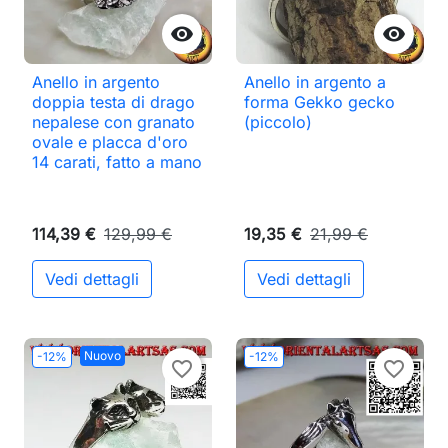


Anello in argento
Anello in argento a
doppia testa di drago
forma Gekko gecko
nepalese con granato
(piccolo)
ovale e placca d'oro
14 carati, fatto a mano
114,39 €
129,99 €
19,35 €
21,99 €
Vedi dettagli
Vedi dettagli
Nuovo
-12%
-12%
favorite_border
favorite_border