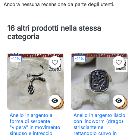
Ancora nessuna recensione da parte degli utenti.
16 altri prodotti nella stessa
categoria
-12%
-12%
favorite_border
favorite_border


Anello in argento a
Anello in argento liscio
forma di serpente
con lindworm (drago)
"vipera" in movimento
strisciante nel
sinuoso e intreccio
rettangolo curvo in