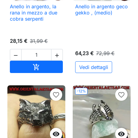
Anello in argento, la
Anello in argento geco
rana in mezzo a due
gekko , (medio)
cobra serpenti
28,15 €
31,99 €
64,23 €
72,99 €


Aggiungi al carrello

Vedi dettagli
-12%
favorite_border
favorite_border

