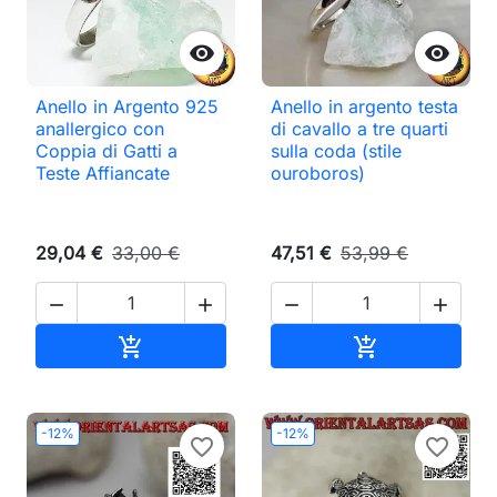


Anello in Argento 925
Anello in argento testa
anallergico con
di cavallo a tre quarti
Coppia di Gatti a
sulla coda (stile
Teste Affiancate
ouroboros)
29,04 €
33,00 €
47,51 €
53,99 €




Aggiungi al carrello
Aggiungi al ca


-12%
-12%
favorite_border
favorite_border