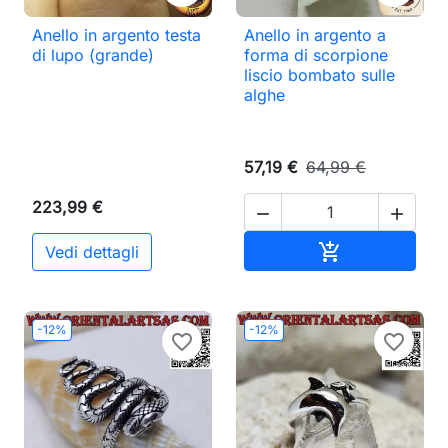
Anello in argento testa
Anello in argento a
di lupo (grande)
forma di scorpione
liscio bombato sulle
alghe
57,19 €
64,99 €
223,99 €


Aggiungi al ca

Vedi dettagli
-12%
-12%
favorite_border
favorite_border