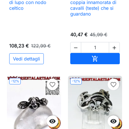
di lupo con nodo
coppia innamorata di
celtico
cavalli (teste) che si
guardano
40,47 €
45,99 €
108,23 €
122,99 €


Aggiungi al ca

Vedi dettagli
-12%
-12%
favorite_border
favorite_border

