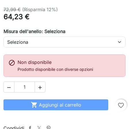
72,99 €
(Risparmia 12%)
64,23 €
Misura dell'anello: Seleziona

Non disponibile
Prodotto disponibile con diverse opzioni



Aggiungi al carrello
favorite_border
Condividi