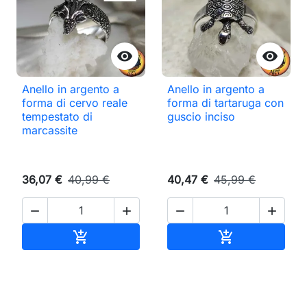


Anello in argento a
Anello in argento a
forma di cervo reale
forma di tartaruga con
tempestato di
guscio inciso
marcassite
36,07 €
40,99 €
40,47 €
45,99 €




Aggiungi al carrello
Aggiungi al ca

