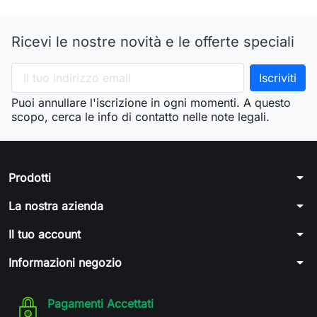
Ricevi le nostre novità e le offerte speciali
Puoi annullare l'iscrizione in ogni momenti. A questo
scopo, cerca le info di contatto nelle note legali.
arrow_drop_down
Prodotti
arrow_drop_down
La nostra azienda
arrow_drop_down
Il tuo account
arrow_drop_down
Informazioni negozio
Pagamenti Accettati