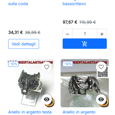
sulla coda
bassorilievo
97,67 €
110,99 €
34,31 €
38,99 €


Aggiungi al ca

Vedi dettagli
-12%
-12%
favorite_border
favorite_border


Anello in argento testa
Anello in argento