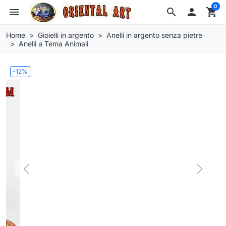
0
menu
search

shopping_cart
Home
Gioielli in argento
Anelli in argento senza pietre
Anelli a Tema Animali
-12%
Previous
Next