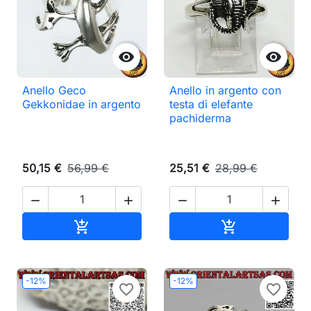


Anello Geco
Anello in argento con
Gekkonidae in argento
testa di elefante
pachiderma
50,15 €
56,99 €
25,51 €
28,99 €




Aggiungi al carrello
Aggiungi al ca


-12%
-12%
favorite_border
favorite_border