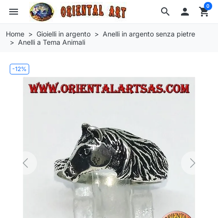
0
menu
search

shopping_cart
Home
Gioielli in argento
Anelli in argento senza pietre
Anelli a Tema Animali
-12%
Previous
Next