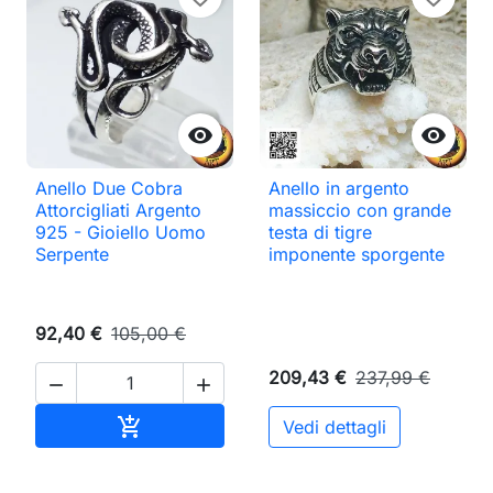


Anello Due Cobra
Anello in argento
Attorcigliati Argento
massiccio con grande
925 - Gioiello Uomo
testa di tigre
Serpente
imponente sporgente
92,40 €
105,00 €
209,43 €
237,99 €


Aggiungi al carrello

Vedi dettagli