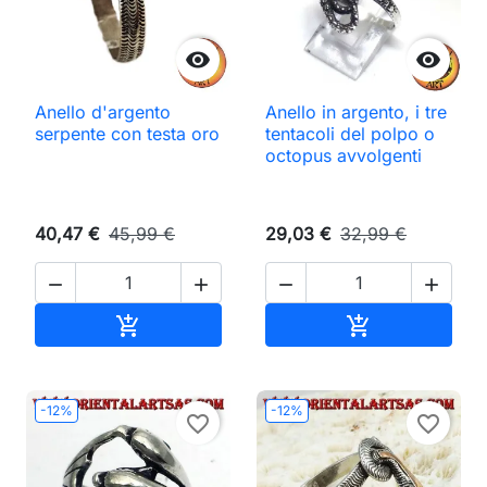


Anello d'argento
Anello in argento, i tre
serpente con testa oro
tentacoli del polpo o
octopus avvolgenti
40,47 €
45,99 €
29,03 €
32,99 €




Aggiungi al carrello
Aggiungi al ca


-12%
-12%
favorite_border
favorite_border