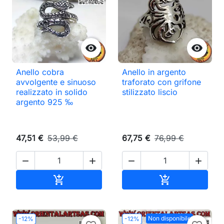


Anello cobra
Anello in argento
avvolgente e sinuoso
traforato con grifone
realizzato in solido
stilizzato liscio
argento 925 ‰
47,51 €
53,99 €
67,75 €
76,99 €




Aggiungi al carrello
Aggiungi al ca


Non disponibile
-12%
-12%