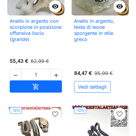


Anello in argento con
Anello in argento,
scorpione in posizione
testa di leone
offensiva liscio
sporgente in stile
(grande)
greco
55,43 €
62,99 €
84,47 €
95,99 €


Aggiungi al carrello

Vedi dettagli
-12%
-12%
favorite_border
favorite_border