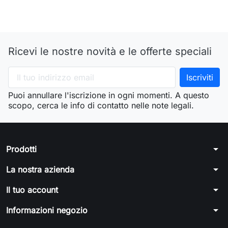
Ricevi le nostre novità e le offerte speciali
Puoi annullare l'iscrizione in ogni momenti. A questo
scopo, cerca le info di contatto nelle note legali.
arrow_drop_down
Prodotti
arrow_drop_down
La nostra azienda
arrow_drop_down
Il tuo account
arrow_drop_down
Informazioni negozio