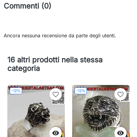
Commenti (0)
Ancora nessuna recensione da parte degli utenti.
16 altri prodotti nella stessa
categoria
-12%
-12%
favorite_border
favorite_border

