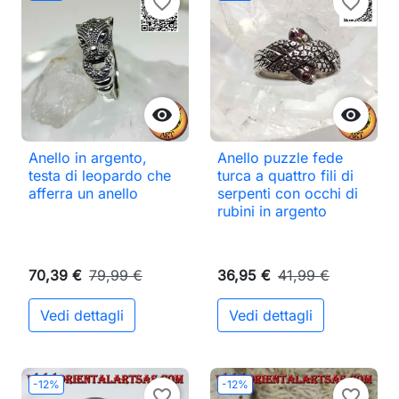
favorite_border
favorite_border


Anello in argento,
Anello puzzle fede
testa di leopardo che
turca a quattro fili di
afferra un anello
serpenti con occhi di
rubini in argento
70,39 €
79,99 €
36,95 €
41,99 €
Vedi dettagli
Vedi dettagli
-12%
-12%
favorite_border
favorite_border