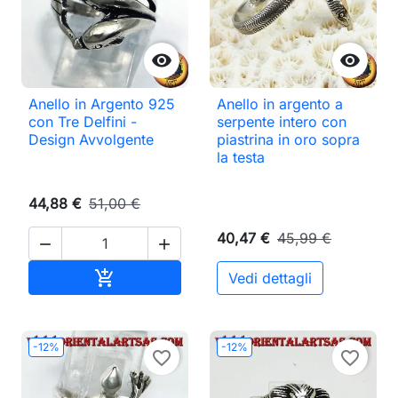


Anello in Argento 925
Anello in argento a
con Tre Delfini -
serpente intero con
Design Avvolgente
piastrina in oro sopra
la testa
44,88 €
51,00 €
40,47 €
45,99 €


Aggiungi al carrello

Vedi dettagli
-12%
-12%
favorite_border
favorite_border