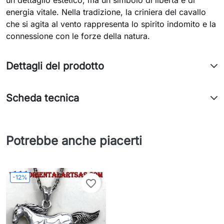
un dettaglio estetico, ma un simbolo di libertà e di
energia vitale. Nella tradizione, la criniera del cavallo
che si agita al vento rappresenta lo spirito indomito e la
connessione con le forze della natura.
Dettagli del prodotto
Scheda tecnica
Potrebbe anche piacerti
-12%
favorite_border