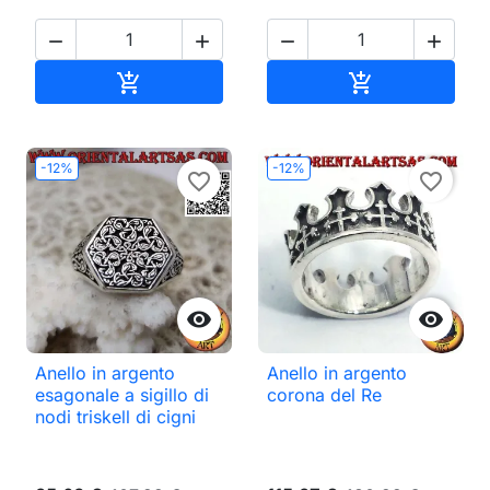




Aggiungi al carrello
Aggiungi al ca


-12%
-12%
favorite_border
favorite_border


Anello in argento
Anello in argento
esagonale a sigillo di
corona del Re
nodi triskell di cigni