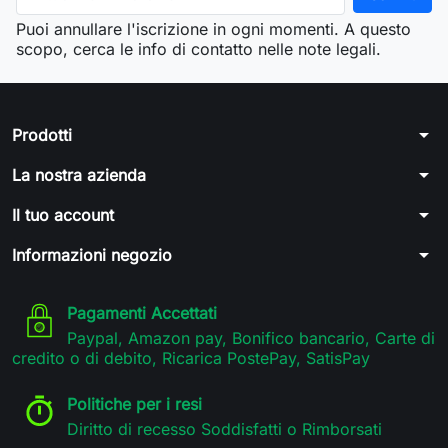
Puoi annullare l'iscrizione in ogni momenti. A questo
scopo, cerca le info di contatto nelle note legali.
arrow_drop_down
Prodotti
arrow_drop_down
La nostra azienda
arrow_drop_down
Il tuo account
arrow_drop_down
Informazioni negozio
Pagamenti Accettati
Paypal, Amazon pay, Bonifico bancario, Carte di
credito o di debito, Ricarica PostePay, SatisPay
Politiche per i resi
Diritto di recesso Soddisfatti o Rimborsati