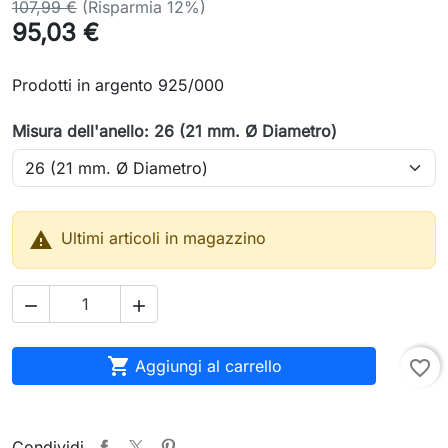
107,99 €
(Risparmia 12%)
95,03 €
Prodotti in argento 925/000
Misura dell'anello: 26 (21 mm. Ø Diametro)

Ultimi articoli in magazzino



Aggiungi al carrello
favorite_border
Condividi