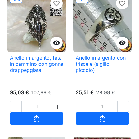
favorite_border
favorite_border


Anello in argento, fata
Anello in argento con
in cammino con gonna
triscele (sigillo
drappeggiata
piccolo)
95,03 €
107,99 €
25,51 €
28,99 €




Aggiungi al carrello
Aggiungi al ca

