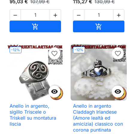
95,03 €
107,99 €
115,27 €
130,99 €




Aggiungi al carrello
Aggiungi al ca


-12%
-12%
favorite_border
favorite_border


Anello in argento,
Anello in argento
sigillo Triscele o
Claddagh Irlandese
Triskell su montatura
(Amore lealtà ed
liscia
amicizia) classico con
corona puntinata