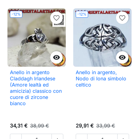
-12%
-12%
favorite_border
favorite_border


Anello in argento
Anello in argento,
Claddagh Irlandese
Nodo di Iona simbolo
(Amore lealtà ed
celtico
amicizia) classico con
cuore di zircone
bianco
34,31 €
38,99 €
29,91 €
33,99 €