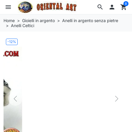
0
menu
search

shopping_cart
Home
Gioielli in argento
Anelli in argento senza pietre
Anelli Celtici
-12%
Previous
Next