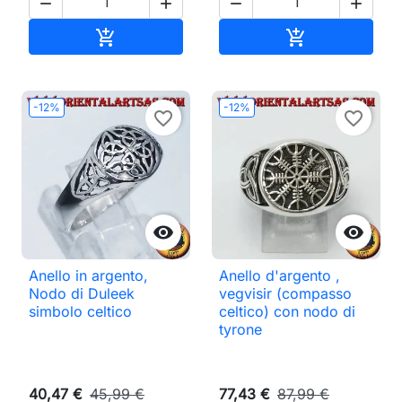




Aggiungi al carrello
Aggiungi al ca


-12%
-12%
favorite_border
favorite_border


Anello in argento,
Anello d'argento ,
Nodo di Duleek
vegvisir (compasso
simbolo celtico
celtico) con nodo di
tyrone
40,47 €
45,99 €
77,43 €
87,99 €