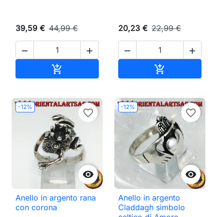
39,59 €
44,99 €
20,23 €
22,99 €




Aggiungi al carrello
Aggiungi al ca


-12%
-12%
favorite_border
favorite_border


Anello in argento rana
Anello in argento
con corona
Claddagh simbolo
celtico di Amore