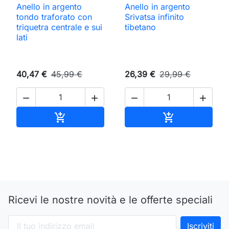
Anello in argento
Anello in argento
tondo traforato con
Srivatsa infinito
triquetra centrale e sui
tibetano
lati
40,47 €
45,99 €
26,39 €
29,99 €




Aggiungi al carrello
Aggiungi al ca


Ricevi le nostre novità e le offerte speciali