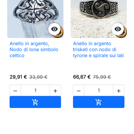


Anello in argento,
Anello in argento
Nodo di Iona simbolo
triskell con nodo di
celtico
tyrone e spirale sui lati
29,91 €
33,99 €
66,87 €
75,99 €




Aggiungi al carrello
Aggiungi al ca

