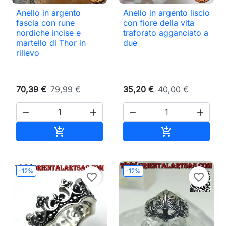
Anello in argento
Anello in argento liscio
fascia con rune
con fiore della vita
nordiche incise e
traforato agganciato a
martello di Thor in
due
rilievo
70,39 €
79,99 €
35,20 €
40,00 €




Aggiungi al carrello
Aggiungi al ca


-12%
-12%
favorite_border
favorite_border