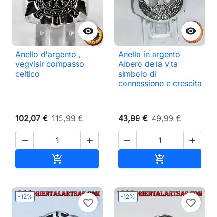


Anello d'argento ,
Anello in argento
vegvisir compasso
Albero della vita
celtico
simbolo di
connessione e crescita
102,07 €
115,99 €
43,99 €
49,99 €




Aggiungi al carrello
Aggiungi al ca


-12%
-12%
favorite_border
favorite_border