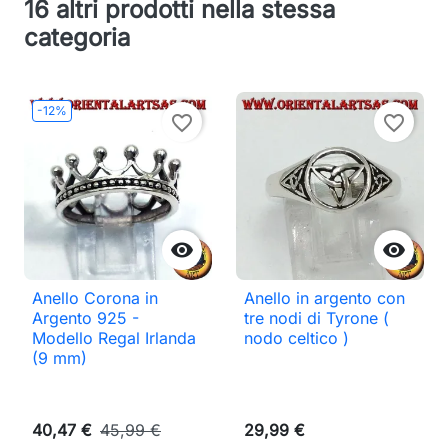
16 altri prodotti nella stessa
categoria
-12%
favorite_border
favorite_border


Anello Corona in
Anello in argento con
Argento 925 -
tre nodi di Tyrone (
Modello Regal Irlanda
nodo celtico )
(9 mm)
40,47 €
45,99 €
29,99 €