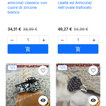
amicizia) classico con
Lealtà ed Amicizia)
cuore di zircone
nell'ovale traforato
bianco
34,31 €
38,99 €
49,27 €
55,99 €




Aggiungi al carrello
Aggiungi al ca


-12%
-12%
favorite_border
favorite_border

