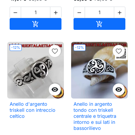




Aggiungi al carrello
Aggiungi al ca


-12%
-12%
favorite_border
favorite_border


Anello d'argento
Anello in argento
triskell con intreccio
tondo con triskell
celtico
centrale e triquetra
intorno e sui lati in
bassorilievo