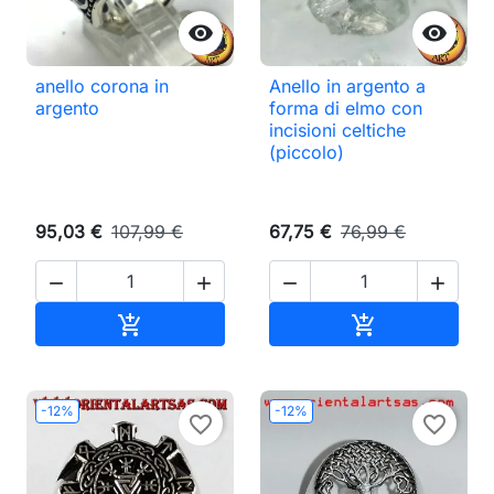


anello corona in
Anello in argento a
argento
forma di elmo con
incisioni celtiche
(piccolo)
95,03 €
107,99 €
67,75 €
76,99 €




Aggiungi al carrello
Aggiungi al ca


-12%
-12%
favorite_border
favorite_border