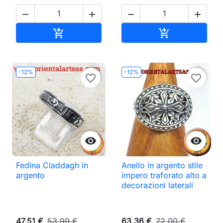




Aggiungi al carrello
Aggiungi al ca


-12%
-12%
favorite_border
favorite_border


Fedina Claddagh in
Anello in argento stile
argento
impero traforato alto a
decorazioni laterali
47,51 €
53,99 €
63,36 €
72,00 €