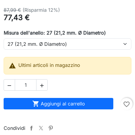
87,99 €
(Risparmia 12%)
77,43 €
Misura dell'anello: 27 (21,2 mm. Ø Diametro)

Ultimi articoli in magazzino



Aggiungi al carrello
favorite_border
Condividi