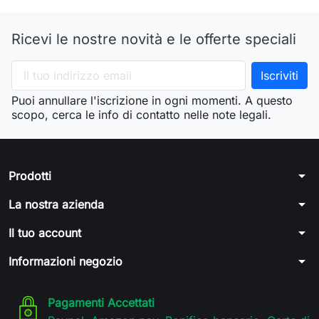
Ricevi le nostre novità e le offerte speciali
Puoi annullare l'iscrizione in ogni momenti. A questo
scopo, cerca le info di contatto nelle note legali.
arrow_drop_down
Prodotti
arrow_drop_down
La nostra azienda
arrow_drop_down
Il tuo account
arrow_drop_down
Informazioni negozio
Pagamenti Accettati