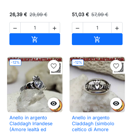
26,39 €
29,99 €
51,03 €
57,99 €




Aggiungi al carrello
Aggiungi al ca


-12%
-12%
favorite_border
favorite_border


Anello in argento
Anello in argento
Claddagh Irlandese
Claddagh (simbolo
(Amore lealtà ed
celtico di Amore