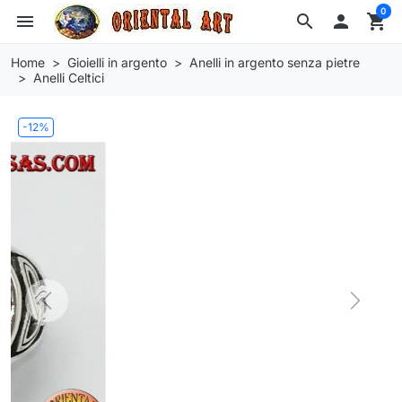
0
menu
search

shopping_cart
Home
Gioielli in argento
Anelli in argento senza pietre
Anelli Celtici
-12%
Previous
Next