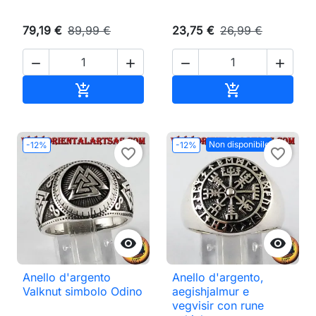
79,19 €
89,99 €
23,75 €
26,99 €




Aggiungi al carrello
Aggiungi al ca


Non disponibile
-12%
-12%
favorite_border
favorite_border


Anello d'argento
Anello d'argento,
Valknut simbolo Odino
aegishjalmur e
vegvisir con rune