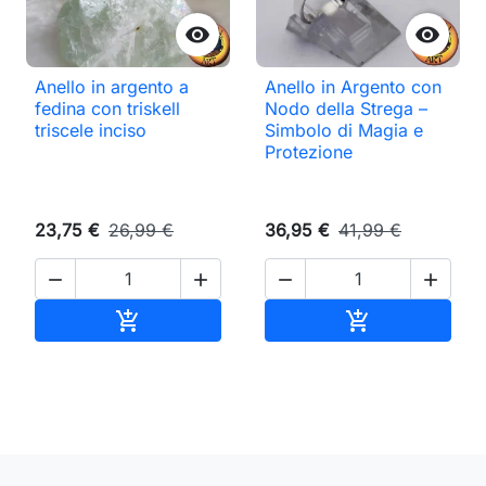


Anello in argento a
Anello in Argento con
fedina con triskell
Nodo della Strega –
triscele inciso
Simbolo di Magia e
Protezione
23,75 €
26,99 €
36,95 €
41,99 €




Aggiungi al carrello
Aggiungi al ca

