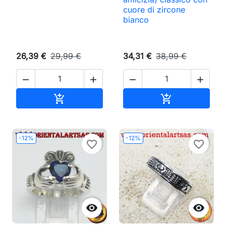
cuore di zircone
bianco
26,39 €
29,99 €
34,31 €
38,99 €




Aggiungi al carrello
Aggiungi al ca


-12%
-12%
favorite_border
favorite_border

