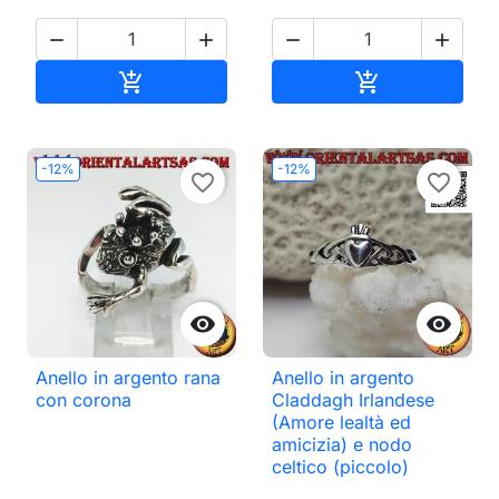




Aggiungi al carrello
Aggiungi al ca


-12%
-12%
favorite_border
favorite_border


Anello in argento rana
Anello in argento
con corona
Claddagh Irlandese
(Amore lealtà ed
amicizia) e nodo
celtico (piccolo)