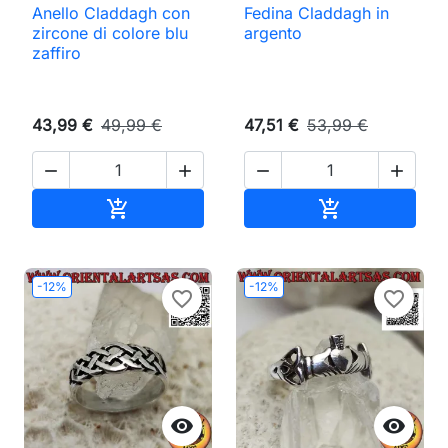
Anello Claddagh con
Fedina Claddagh in
zircone di colore blu
argento
zaffiro
43,99 €
49,99 €
47,51 €
53,99 €




Aggiungi al carrello
Aggiungi al ca


-12%
-12%
favorite_border
favorite_border

