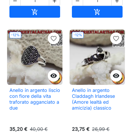




Aggiungi al carrello
Aggiungi al ca


-12%
-12%
favorite_border
favorite_border


Anello in argento liscio
Anello in argento
con fiore della vita
Claddagh Irlandese
traforato agganciato a
(Amore lealtà ed
due
amicizia) classico
35,20 €
40,00 €
23,75 €
26,99 €