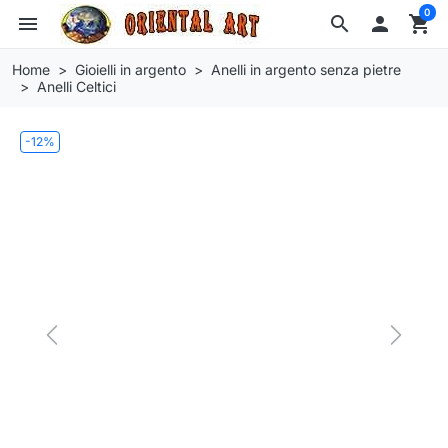
0
menu
search

shopping_cart
Home
Gioielli in argento
Anelli in argento senza pietre
Anelli Celtici
-12%
Previous
Next