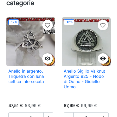
categoria
-12%
-12%
favorite_border
favorite_border


Anello in argento,
Anello Sigillo Valknut
Triquetra con luna
Argento 925 - Nodo
celtica intersecata
di Odino - Gioiello
Uomo
47,51 €
53,99 €
87,99 €
99,99 €