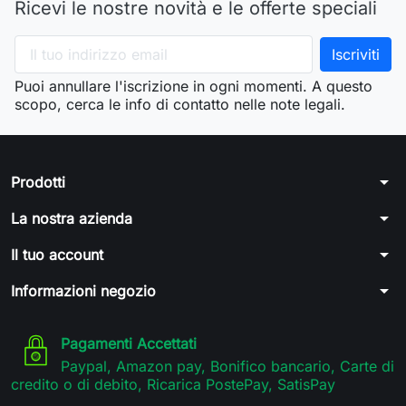
Ricevi le nostre novità e le offerte speciali
Puoi annullare l'iscrizione in ogni momenti. A questo
scopo, cerca le info di contatto nelle note legali.
arrow_drop_down
Prodotti
arrow_drop_down
La nostra azienda
arrow_drop_down
Il tuo account
arrow_drop_down
Informazioni negozio
Pagamenti Accettati
Paypal, Amazon pay, Bonifico bancario, Carte di
credito o di debito, Ricarica PostePay, SatisPay