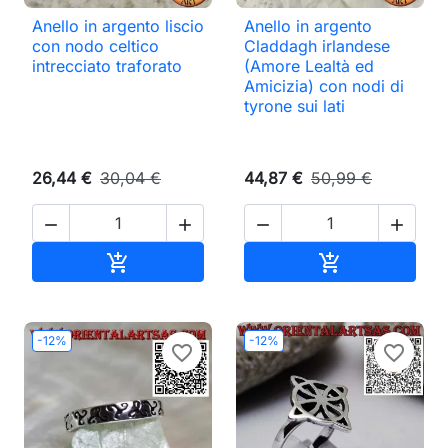
Anello in argento liscio
Anello in argento
con nodo celtico
Claddagh irlandese
intrecciato traforato
(Amore Lealtà ed
Amicizia) con nodi di
tyrone sui lati
26,44 €
30,04 €
44,87 €
50,99 €




Aggiungi al carrello
Aggiungi al ca


-12%
-12%
favorite_border
favorite_border