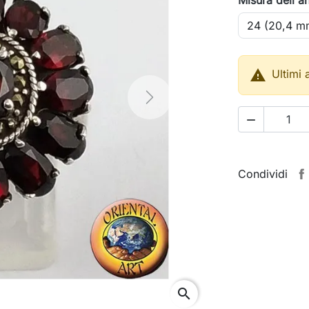

Ultimi 
Next

Condividi
search