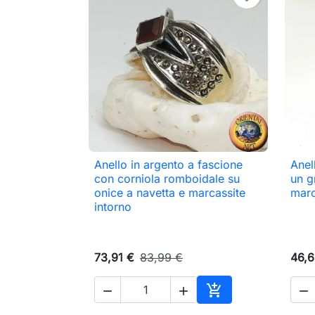
Anello in argento a fascione
Anel

Anteprima
con corniola romboidale su
un g
onice a navetta e marcassite
marc
intorno
73,91 €
83,99 €
46,6




Aggiungi al carrell