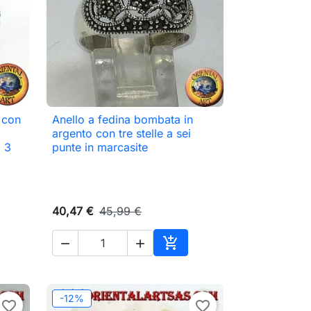
 con
Anello a fedina bombata in

Anteprima
argento con tre stelle a sei
 3
punte in marcasite
40,47 €
45,99 €



ungi al carrello
Aggiungi al carrello
-12%
favorite_border
favorite_border