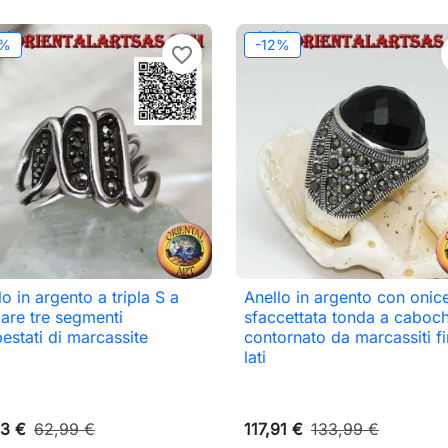
2%
-12%
favorite_border
lo in argento a tripla S a
Anello in argento con onic

Anteprima

Anteprima
are tre segmenti
sfaccettata tonda a caboc
estati di marcassite
contornato da marcassiti fi
lati
3 €
62,99 €
117,91 €
133,99 €