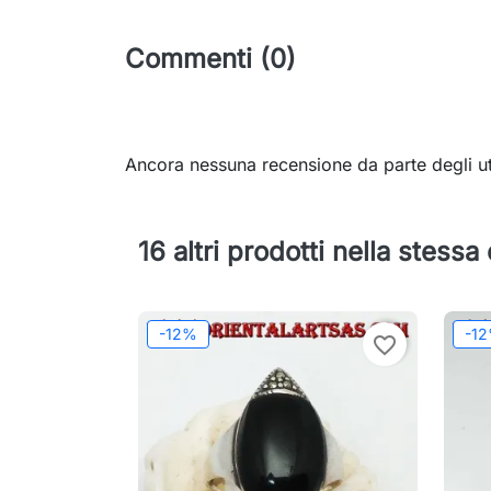
Commenti (0)
Ancora nessuna recensione da parte degli ut
16 altri prodotti nella stessa
-12%
-1
favorite_border