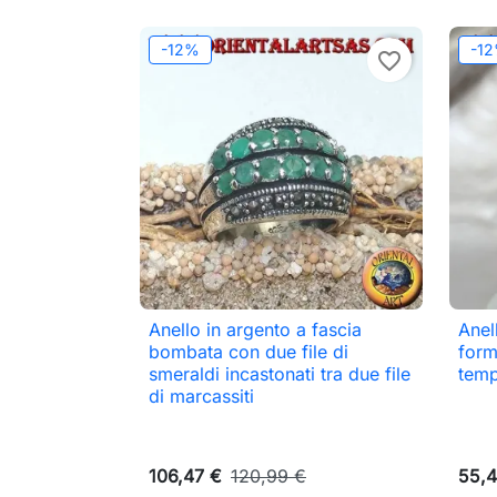
-12%
-1
favorite_border
Anello in argento a fascia
Anel

Anteprima
bombata con due file di
form
smeraldi incastonati tra due file
temp
di marcassiti
106,47 €
120,99 €
55,4