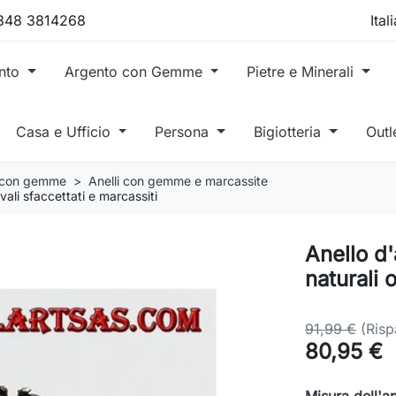
 348 3814268
ento
Argento con Gemme
Pietre e Minerali
Casa e Ufficio
Persona
Bigiotteria
Outl
o con gemme
Anelli con gemme e marcassite
vali sfaccettati e marcassiti
Anello d'
naturali 
91,99 €
(Ris
80,95 €
Misura dell'a