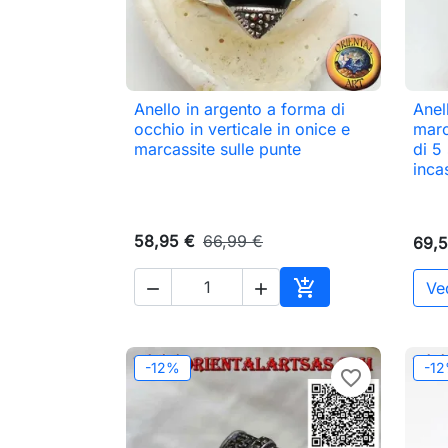
Anello in argento a forma di
Anel

Anteprima
occhio in verticale in onice e
marc
marcassite sulle punte
di 5
inca
58,95 €
66,99 €
69,5

Ved


Aggiungi al carrell
-12%
-1
favorite_border