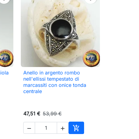
iola
Anello in argento rombo

Anteprima
nell'ellissi tempestato di
marcassiti con onice tonda
centrale
47,51 €
53,99 €



ungi al carrello
Aggiungi al carrello