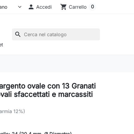

shopping_cart
0
Accedi
Carrello
search
et
argento ovale con 13 Granati
ovali sfaccettati e marcassiti
parmia 12%)
nello: 24 (20,4 mm. Ø Diametro)