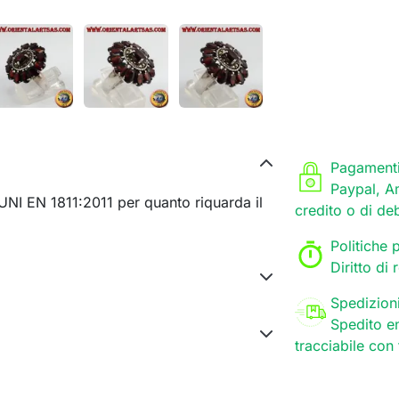
Pagamenti
Paypal, A
I EN 1811:2011 per quanto riquarda il
credito o di de
Politiche p
Diritto di
Spedizion
Spedito en
tracciabile con