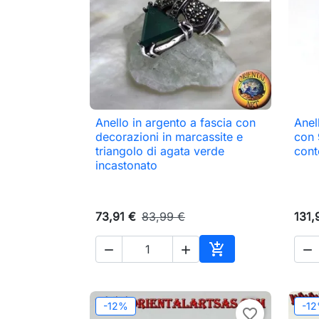
Anello in argento a fascia con
Anel

Anteprima
decorazioni in marcassite e
con 
triangolo di agata verde
cont
incastonato
73,91 €
83,99 €
131,




Aggiungi al carrell
-12%
-1
favorite_border