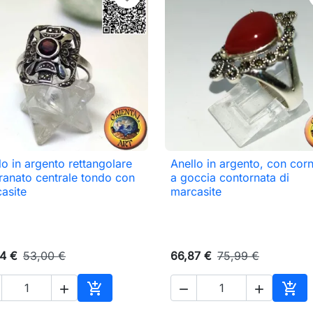
lo in argento rettangolare
Anello in argento, con corn

Anteprima

Anteprima
ranato centrale tondo con
a goccia contornata di
asite
marcasite
4 €
53,00 €
66,87 €
75,99 €





o
Aggiungi al carrello
Aggi