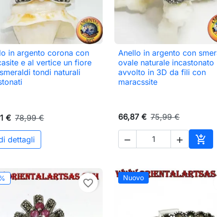
lo in argento corona con
Anello in argento con sme

Anteprima

Anteprima
asite e al vertice un fiore
ovale naturale incastonato
 smeraldi tondi naturali
avvolto in 3D da fili con
stonati
maracssite
66,87 €
75,99 €
1 €
78,99 €

i dettagli


o
Aggi
Nuovo
2%
favorite_border