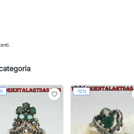
enti.
 categoria
2%
-12%
favorite_border