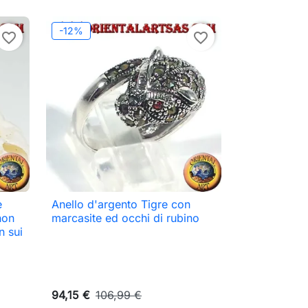
-12%
favorite_border
favorite_border
e
Anello d'argento Tigre con

Anteprima
hon
marcasite ed occhi di rubino
n sui
94,15 €
106,99 €