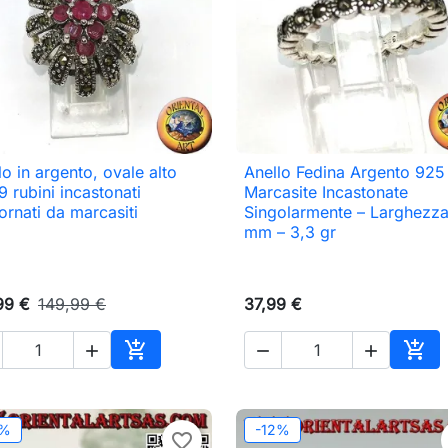
lo in argento, ovale alto
Anello Fedina Argento 925

Anteprima

Anteprima
9 rubini incastonati
Marcasite Incastonate
ornati da marcasiti
Singolarmente – Larghezza
mm – 3,3 gr
99 €
149,99 €
37,99 €





o
Aggiungi al carrello
Aggi
2%
-12%
favorite_border