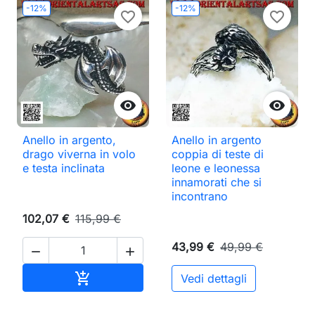
-12%
-12%
favorite_border
favorite_border


Anello in argento,
Anello in argento
drago viverna in volo
coppia di teste di
e testa inclinata
leone e leonessa
innamorati che si
incontrano
102,07 €
115,99 €
43,99 €
49,99 €


Aggiungi al carrello

Vedi dettagli