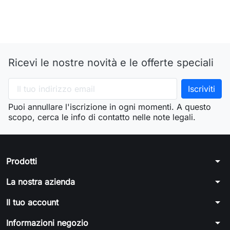
Ricevi le nostre novità e le offerte speciali
Puoi annullare l'iscrizione in ogni momenti. A questo
scopo, cerca le info di contatto nelle note legali.
arrow_drop_down
Prodotti
arrow_drop_down
La nostra azienda
arrow_drop_down
Il tuo account
arrow_drop_down
Informazioni negozio