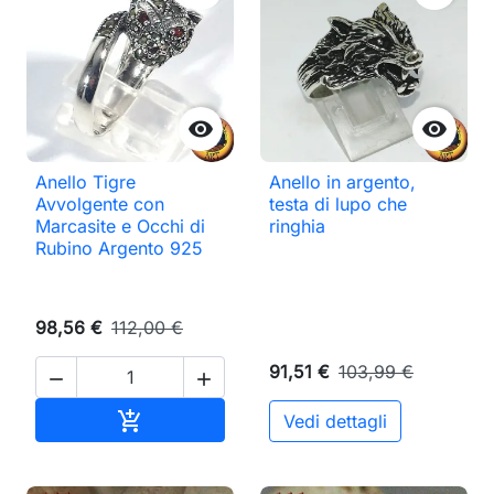


Anello Tigre
Anello in argento,
Avvolgente con
testa di lupo che
Marcasite e Occhi di
ringhia
Rubino Argento 925
98,56 €
112,00 €
91,51 €
103,99 €


Aggiungi al carrello

Vedi dettagli