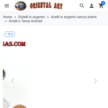
0
menu
search

shopping_cart
Home
Gioielli in argento
Anelli in argento senza pietre
Anelli a Tema Animali
-12%
Previous
Next