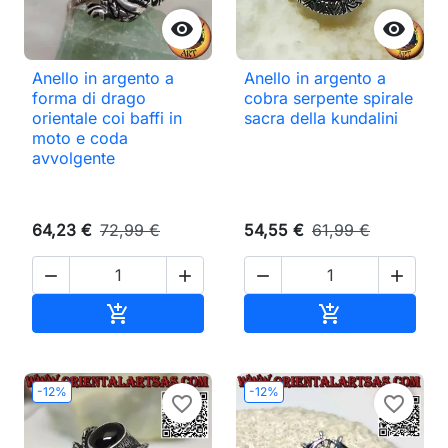


Anello in argento a
Anello in argento a
forma di drago
cobra serpente spirale
orientale coi baffi in
sacra della kundalini
moto e coda
avvolgente
64,23 €
72,99 €
54,55 €
61,99 €




Aggiungi al carrello
Aggiungi al ca


-12%
-12%
favorite_border
favorite_border