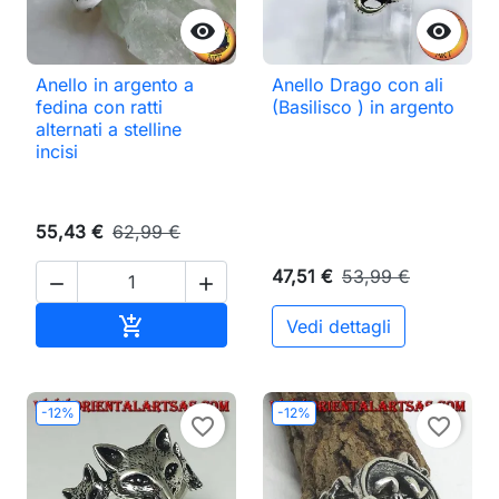


Anello in argento a
Anello Drago con ali
fedina con ratti
(Basilisco ) in argento
alternati a stelline
incisi
55,43 €
62,99 €
47,51 €
53,99 €


Aggiungi al carrello

Vedi dettagli
-12%
-12%
favorite_border
favorite_border