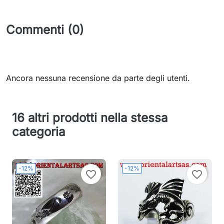
Commenti (0)
Ancora nessuna recensione da parte degli utenti.
16 altri prodotti nella stessa
categoria
-12%
-12%
favorite_border
favorite_border