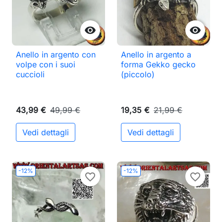


Anello in argento con
Anello in argento a
volpe con i suoi
forma Gekko gecko
cuccioli
(piccolo)
43,99 €
49,99 €
19,35 €
21,99 €
Vedi dettagli
Vedi dettagli
-12%
-12%
favorite_border
favorite_border