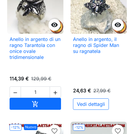


Anello in argento di un
Anello in argento, il
ragno Tarantola con
ragno di Spider Man
onice ovale
su ragnatela
tridimensionale
114,39 €
129,99 €
24,63 €
27,99 €


Aggiungi al carrello

Vedi dettagli
Nuovo
-12%
-12%
favorite_border
favorite_border