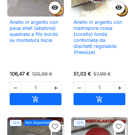


Anello in argento con
Anello in argento con
paua shell (abalone)
madrepora rossa
quadrata a filo bordo
(corallo) tonda
su montatura liscia
contornata da
dischetti regolabile
(freesize)
106,47 €
120,99 €
51,03 €
57,99 €




Aggiungi al carrello
Aggiungi al ca


Non disponibile
-12%
-12%
favorite_border
favorite_border