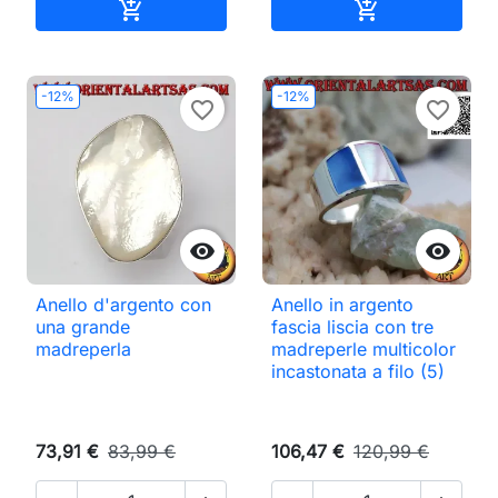
Aggiungi al carrello
Aggiungi al ca


-12%
-12%
favorite_border
favorite_border


Anello d'argento con
Anello in argento
una grande
fascia liscia con tre
madreperla
madreperle multicolor
incastonata a filo (5)
73,91 €
83,99 €
106,47 €
120,99 €