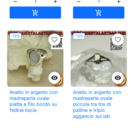




Aggiungi al carrello
Aggiungi al ca


-12%
-12%
favorite_border
favorite_border


Anello in argento con
Anello in argento con
madreperla ovale
madreperla ovale
piatta a filo bordo su
piccola tra tris di
fedina liscia
palline e triplo
aggancio sui lati