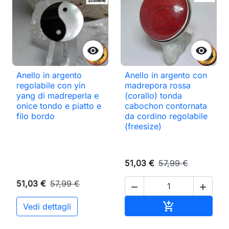


Anello in argento
Anello in argento con
regolabile con yin
madrepora rossa
yang di madreperla e
(corallo) tonda
onice tondo e piatto e
cabochon contornata
filo bordo
da cordino regolabile
(freesize)
51,03 €
57,99 €
51,03 €
57,99 €


Aggiungi al ca

Vedi dettagli