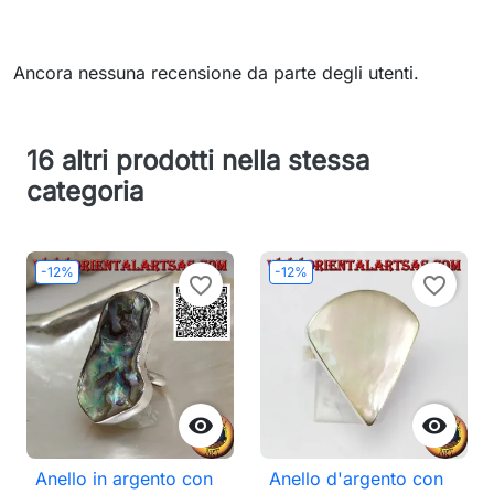
Ancora nessuna recensione da parte degli utenti.
16 altri prodotti nella stessa
categoria
-12%
-12%
favorite_border
favorite_border


Anello in argento con
Anello d'argento con