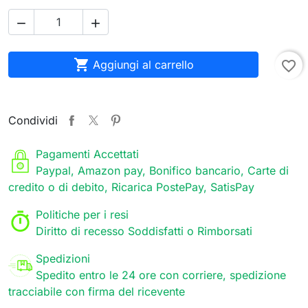



Aggiungi al carrello
favorite_border
Condividi
Pagamenti Accettati
Paypal, Amazon pay, Bonifico bancario, Carte di
credito o di debito, Ricarica PostePay, SatisPay
Politiche per i resi
Diritto di recesso Soddisfatti o Rimborsati
Spedizioni
Spedito entro le 24 ore con corriere, spedizione
tracciabile con firma del ricevente