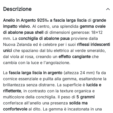
Descrizione
Anello in Argento 925‰ a fascia larga liscia
di
grande
impatto visivo
. Al centro, una splendida
gemma ovale
di abalone paua shell
di dimensioni generose: 18x12
mm. La
conchiglia di abalone paua
proviene dalla
Nuova Zelanda ed è celebre per i suoi
riflessi iridescenti
unici
che spaziano dal blu elettrico al verde smeraldo,
dal viola al rosa, creando un
effetto cangiante
che
cambia con la luce e l'angolazione.
La
fascia larga liscia in argento
(altezza 24 mm) fa da
cornice essenziale e pulita alla gemma, esaltandone la
brillantezza senza distrarre. La superficie è
lucida e
riflettente
, in contrasto con la texture organica e
multicolore della conchiglia. Il peso di
5 grammi
conferisce all'anello una presenza
solida ma
confortevole
al dito. La gemma è incastonata in una