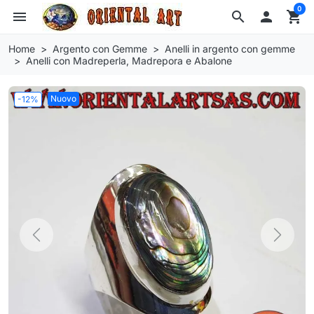
0
menu
search

shopping_cart
Home
Argento con Gemme
Anelli in argento con gemme
Anelli con Madreperla, Madrepora e Abalone
Nuovo
-12%
Previous
Next