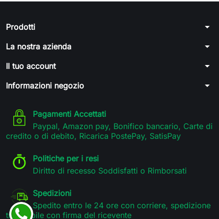
arrow_drop_down
Prodotti
arrow_drop_down
La nostra azienda
arrow_drop_down
Il tuo account
arrow_drop_down
Informazioni negozio
Pagamenti Accettati
Paypal, Amazon pay, Bonifico bancario, Carte di
credito o di debito, Ricarica PostePay, SatisPay
Politiche per i resi
Diritto di recesso Soddisfatti o Rimborsati
Spedizioni
Spedito entro le 24 ore con corriere, spedizione
tracciabile con firma del ricevente