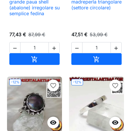
grande paua shell
madreperla triangolare
(abalone) irregolare su
(settore circolare)
semplice fedina
77,43 €
87,99 €
47,51 €
53,99 €




Aggiungi al carrello
Aggiungi al ca


-12%
-12%
favorite_border
favorite_border

