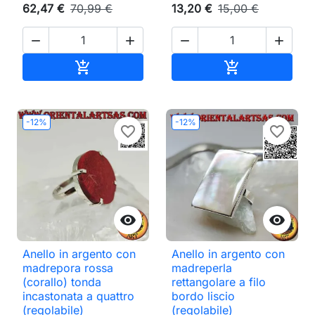
62,47 €
70,99 €
13,20 €
15,00 €




Aggiungi al carrello
Aggiungi al ca


-12%
-12%
favorite_border
favorite_border


Anello in argento con
Anello in argento con
madrepora rossa
madreperla
(corallo) tonda
rettangolare a filo
incastonata a quattro
bordo liscio
(regolabile)
(regolabile)