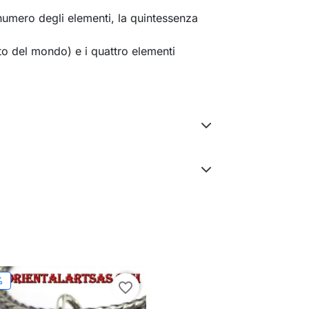
numero degli elementi, la quintessenza
to del mondo) e i quattro elementi
%
favorite_border