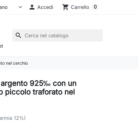

shopping_cart
0
Accedi
Carrello
search
et
to nel cerchio
n argento 925‰ con un
 piccolo traforato nel
parmia 12%)