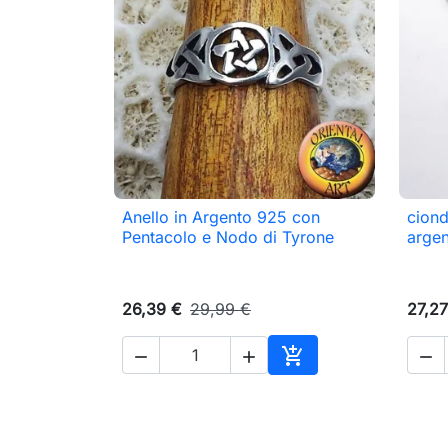
Anello in Argento 925 con
ciond

Anteprima
Pentacolo e Nodo di Tyrone
arge
26,39 €
29,99 €
27,27




Aggiungi al carrello