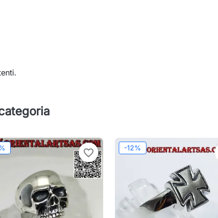
enti.
 categoria
2%
-12%
favorite_border