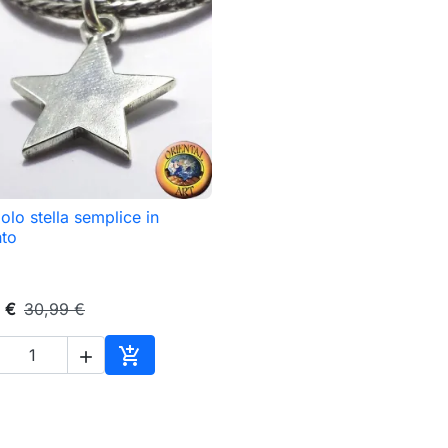
olo stella semplice in

Anteprima
nto
 €
30,99 €


Aggiungi al carrello