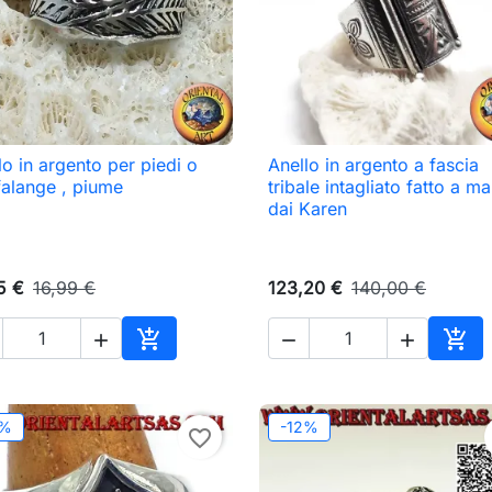
lo in argento per piedi o
Anello in argento a fascia

Anteprima

Anteprima
falange , piume
tribale intagliato fatto a m
dai Karen
5 €
16,99 €
123,20 €
140,00 €





o
Aggiungi al carrello
Aggi
2%
-12%
favorite_border