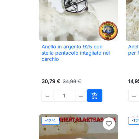
Anello in argento 925 con
Anel

Anteprima
stella pentacolo intagliato nel
per 
cerchio
30,79 €
34,99 €
14,9




Aggiungi al carrell
-12%
-1
favorite_border