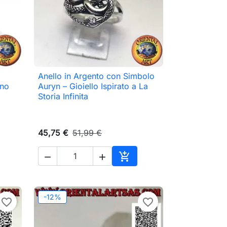
Anello in Argento con Simbolo

Anteprima
ano
Auryn – Gioiello Ispirato a La
Storia Infinita
45,75 €
51,99 €



ungi al carrello
Aggiungi al carrello
-12%
favorite_border
favorite_border