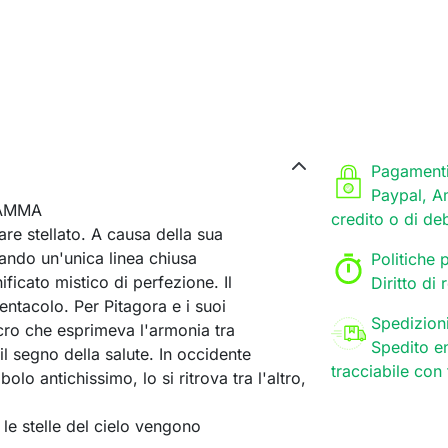
Pagamenti
Paypal, A
RAMMA
credito o di de
re stellato. A causa della sua
zando un'unica linea chiusa
Politiche p
nificato mistico di perfezione. Il
Diritto di
ntacolo. Per Pitagora e i suoi
Spedizion
cro che esprimeva l'armonia tra
Spedito en
l segno della salute. In occidente
tracciabile con
 antichissimo, lo si ritrova tra l'altro,
le stelle del cielo vengono