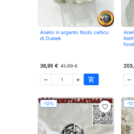
Anello in argento Nodo celtico
Anel

Anteprima
di Duleek
Keit
fond
36,95 €
41,99 €
203,




Aggiungi al carrell
-12%
-1
favorite_border