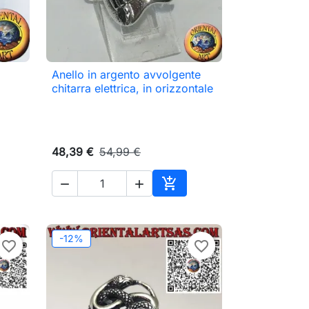
Anello in argento avvolgente

Anteprima
chitarra elettrica, in orizzontale
48,39 €
54,99 €



ungi al carrello
Aggiungi al carrello
-12%
favorite_border
favorite_border