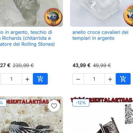
lo in argento, teschio di
anello croce cavalieri dei

Anteprima

Anteprima
h Richards (chitarrista e
templari in argento
atore dei Rolling Stones)
27 €
230,99 €
43,99 €
49,99 €





o
Aggiungi al carrello
Aggi
2%
-12%
favorite_border