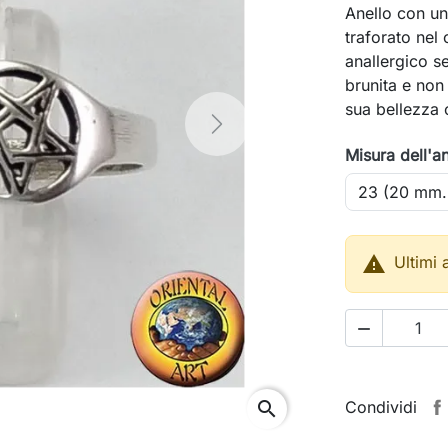
Anello con u
traforato nel
anallergico s
brunita e non 
sua bellezza 
Next
Misura dell'a

Ultimi 

Condividi
search