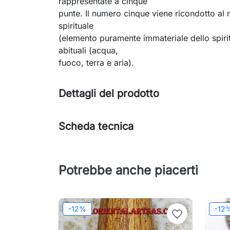
rappresentate a cinque
punte. Il numero cinque viene ricondotto al 
spirituale
(elemento puramente immateriale dello spiri
abituali (acqua,
fuoco, terra e aria).
Dettagli del prodotto
Scheda tecnica
Potrebbe anche piacerti
-12%
-12
favorite_border