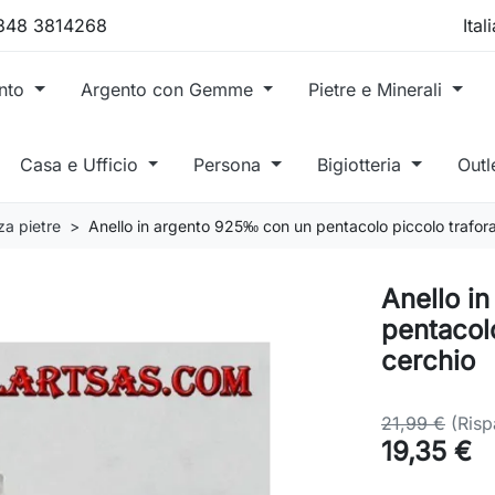
 348 3814268
ento
Argento con Gemme
Pietre e Minerali
Casa e Ufficio
Persona
Bigiotteria
Outl
za pietre
Anello in argento 925‰ con un pentacolo piccolo trafora
Anello i
pentacolo
cerchio
21,99 €
(Ris
19,35 €