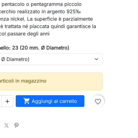
n pentacolo o pentagramma piccolo
 cerchio realizzato in argento 925‰
enza nickel. La superficie è parzialmente
è trattata né placcata quindi garantisce la
col passare degli anni
nello: 23 (20 mm. Ø Diametro)
articoli in magazzino

Aggiungi al carrello
favorite_border
