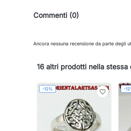
Commenti (0)
Ancora nessuna recensione da parte degli ut
16 altri prodotti nella stessa
-12%
-1
favorite_border