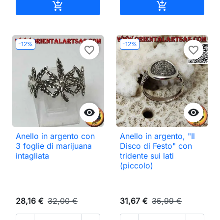
Aggiungi al carrello
Aggiungi al ca


-12%
-12%
favorite_border
favorite_border


Anello in argento con
Anello in argento, "Il
3 foglie di marijuana
Disco di Festo" con
intagliata
tridente sui lati
(piccolo)
28,16 €
32,00 €
31,67 €
35,99 €