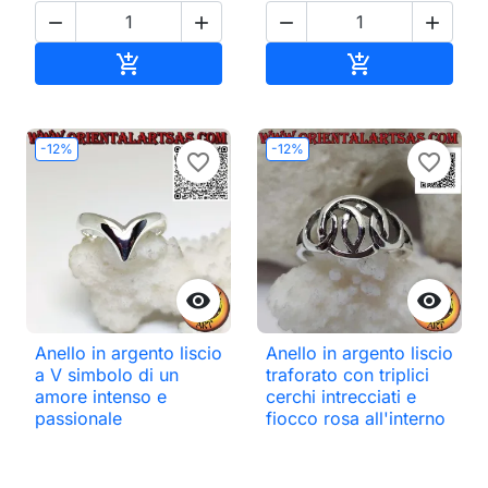




Aggiungi al carrello
Aggiungi al ca


-12%
-12%
favorite_border
favorite_border


Anello in argento liscio
Anello in argento liscio
a V simbolo di un
traforato con triplici
amore intenso e
cerchi intrecciati e
passionale
fiocco rosa all'interno