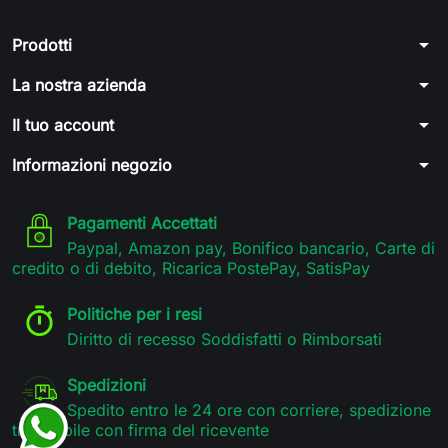
arrow_drop_down
Prodotti
arrow_drop_down
La nostra azienda
arrow_drop_down
Il tuo account
arrow_drop_down
Informazioni negozio
Pagamenti Accettati
Paypal, Amazon pay, Bonifico bancario, Carte di
credito o di debito, Ricarica PostePay, SatisPay
Politiche per i resi
Diritto di recesso Soddisfatti o Rimborsati
Spedizioni
Spedito entro le 24 ore con corriere, spedizione
tracciabile con firma del ricevente