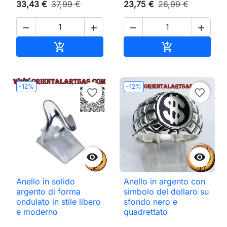
33,43 €
37,99 €
23,75 €
26,99 €




Aggiungi al carrello
Aggiungi al ca


-12%
-12%
favorite_border
favorite_border


Anello in solido
Anello in argento con
argento di forma
simbolo del dollaro su
ondulato in stile libero
sfondo nero e
e moderno
quadrettato