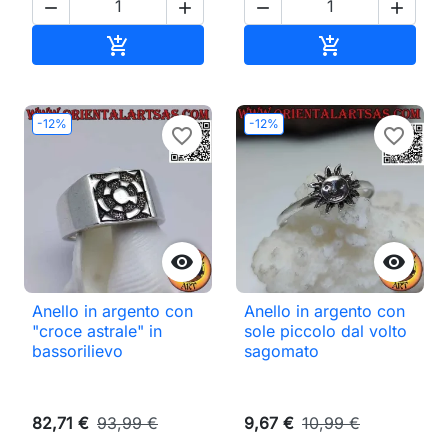




Aggiungi al carrello
Aggiungi al ca


-12%
-12%
favorite_border
favorite_border


Anello in argento con
Anello in argento con
"croce astrale" in
sole piccolo dal volto
bassorilievo
sagomato
82,71 €
93,99 €
9,67 €
10,99 €