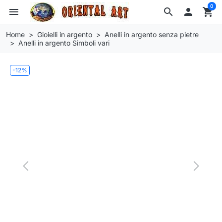
0
menu
search

shopping_cart
Home
Gioielli in argento
Anelli in argento senza pietre
Anelli in argento Simboli vari
-12%
Previous
Next