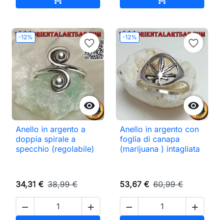
-12%
-12%
favorite_border
favorite_border


Anello in argento a
Anello in argento con
doppia spirale a
foglia di canapa
specchio (regolabile)
(marijuana ) intagliata
34,31 €
38,99 €
53,67 €
60,99 €



