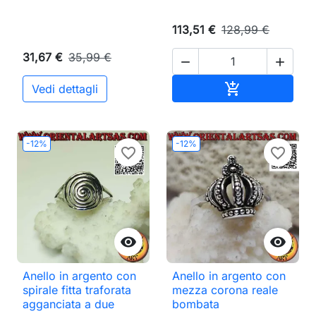
113,51 €
128,99 €
31,67 €
35,99 €


Aggiungi al ca

Vedi dettagli
-12%
-12%
favorite_border
favorite_border


Anello in argento con
Anello in argento con
spirale fitta traforata
mezza corona reale
agganciata a due
bombata