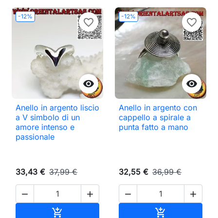
-12%
-12%
favorite_border
favorite_border


Anello in argento liscio
Anello in argento con
a V simbolo di un
cappello a spirale a
amore intenso e
punta fatto a mano
passionale
33,43 €
37,99 €
32,55 €
36,99 €




Aggiungi al carrello
Aggiungi al ca

