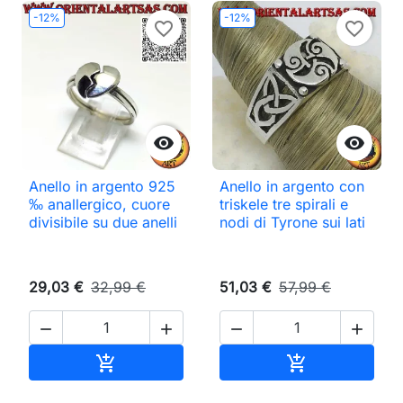
-12%
-12%
favorite_border
favorite_border


Anello in argento 925
Anello in argento con
‰ anallergico, cuore
triskele tre spirali e
divisibile su due anelli
nodi di Tyrone sui lati
29,03 €
32,99 €
51,03 €
57,99 €




Aggiungi al carrello
Aggiungi al ca

