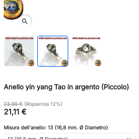
search
Anello yin yang Tao in argento (Piccolo)
23,99 €
(Risparmia 12%)
21,11 €
Misura dell'anello: 13 (16,8 mm. Ø Diametro)