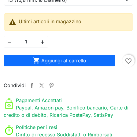

Ultimi articoli in magazzino



Aggiungi al carrello
favorite_border
Condividi
Pagamenti Accettati
Paypal, Amazon pay, Bonifico bancario, Carte di
credito o di debito, Ricarica PostePay, SatisPay
Politiche per i resi
Diritto di recesso Soddisfatti o Rimborsati