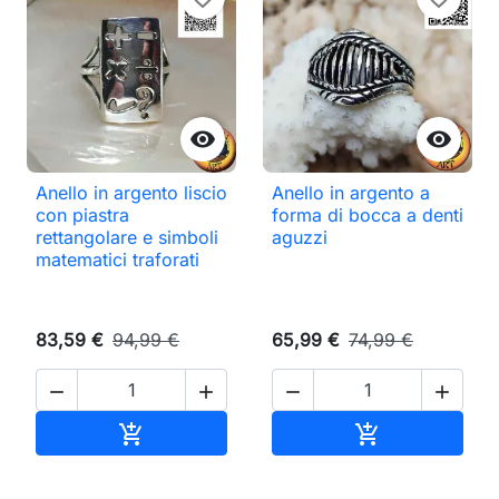


Anello in argento liscio
Anello in argento a
con piastra
forma di bocca a denti
rettangolare e simboli
aguzzi
matematici traforati
83,59 €
94,99 €
65,99 €
74,99 €




Aggiungi al carrello
Aggiungi al ca

