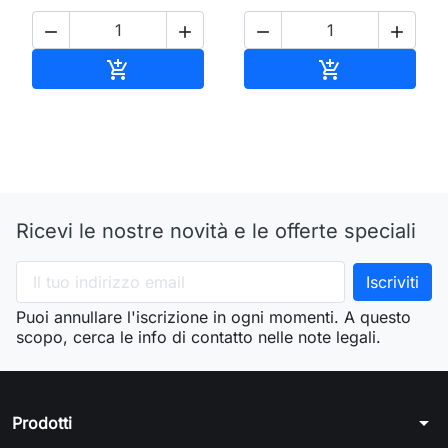




Aggiungi al carrello
Aggiungi al ca


Ricevi le nostre novità e le offerte speciali
Puoi annullare l'iscrizione in ogni momenti. A questo
scopo, cerca le info di contatto nelle note legali.
arrow_drop_down
Prodotti