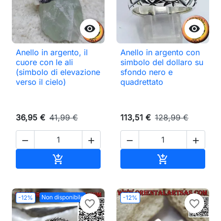


Anello in argento, il
Anello in argento con
cuore con le ali
simbolo del dollaro su
(simbolo di elevazione
sfondo nero e
verso il cielo)
quadrettato
36,95 €
41,99 €
113,51 €
128,99 €




Aggiungi al carrello
Aggiungi al ca


Non disponibile
-12%
-12%
favorite_border
favorite_border