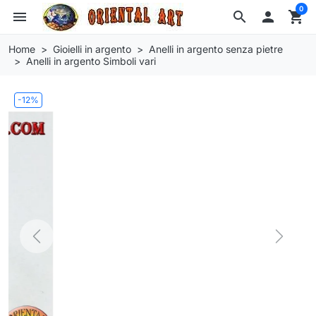
0
menu
search

shopping_cart
Home
Gioielli in argento
Anelli in argento senza pietre
Anelli in argento Simboli vari
-12%
Previous
Next