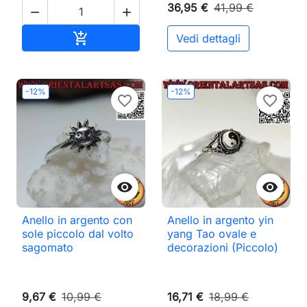
36,95 €
41,99 €


Aggiungi al carrello

Vedi dettagli
-12%
-12%
favorite_border
favorite_border


Anello in argento con
Anello in argento yin
sole piccolo dal volto
yang Tao ovale e
sagomato
decorazioni (Piccolo)
9,67 €
10,99 €
16,71 €
18,99 €