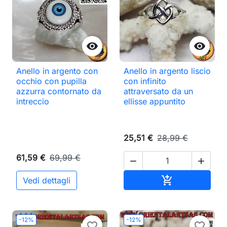


Anello in argento con
Anello in argento liscio
occhio con pupilla
con infinito
azzurra contornato da
attraversato da un
intreccio
ellisse appuntito
25,51 €
28,99 €
61,59 €
69,99 €


Aggiungi al ca

Vedi dettagli
-12%
-12%
favorite_border
favorite_border