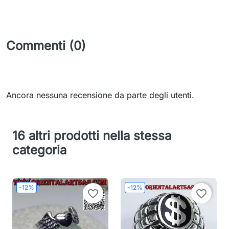
Commenti (0)
Ancora nessuna recensione da parte degli utenti.
16 altri prodotti nella stessa
categoria
-12%
-12%
favorite_border
favorite_border