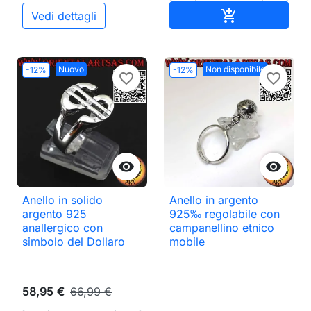
Aggiungi al ca

Vedi dettagli
Nuovo
Non disponibile
-12%
-12%
favorite_border
favorite_border


Anello in solido
Anello in argento
argento 925
925‰ regolabile con
anallergico con
campanellino etnico
simbolo del Dollaro
mobile
58,95 €
66,99 €