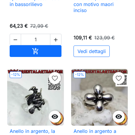
in bassorilievo
con motivo maori
inciso
64,23 €
72,99 €
109,11 €
123,99 €


Aggiungi al carrello

Vedi dettagli
-12%
-12%
favorite_border
favorite_border


Anello in argento, la
Anello in argento a