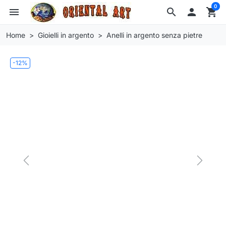
0
menu
search

shopping_cart
Home
Gioielli in argento
Anelli in argento senza pietre
-12%
Previous
Next