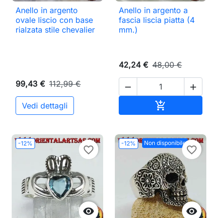
Anello in argento
Anello in argento a
ovale liscio con base
fascia liscia piatta (4
rialzata stile chevalier
mm.)
42,24 €
48,00 €
99,43 €
112,99 €


Aggiungi al ca

Vedi dettagli
Non disponibile
-12%
-12%
favorite_border
favorite_border

