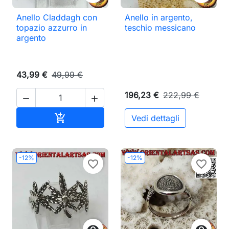
Anello Claddagh con
Anello in argento,
topazio azzurro in
teschio messicano
argento
43,99 €
49,99 €
196,23 €
222,99 €


Aggiungi al carrello

Vedi dettagli
-12%
-12%
favorite_border
favorite_border

