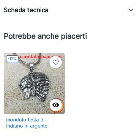
Scheda tecnica
Potrebbe anche piacerti
-12%
favorite_border

ciondolo testa di
Indiano in argento