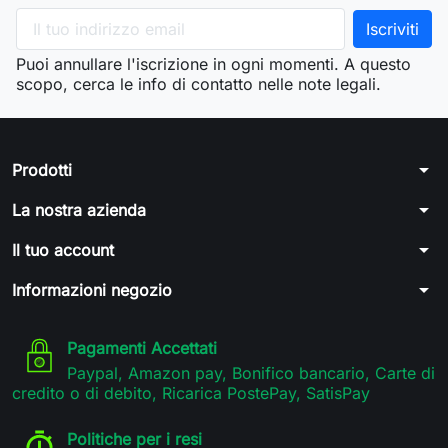
Puoi annullare l'iscrizione in ogni momenti. A questo
scopo, cerca le info di contatto nelle note legali.
arrow_drop_down
Prodotti
arrow_drop_down
La nostra azienda
arrow_drop_down
Il tuo account
arrow_drop_down
Informazioni negozio
Pagamenti Accettati
Paypal, Amazon pay, Bonifico bancario, Carte di
credito o di debito, Ricarica PostePay, SatisPay
Politiche per i resi