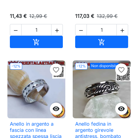
11,43 €
12,99 €
117,03 €
132,99 €




Aggiungi al carrello
Aggiungi al ca


Non disponibile
-12%
-12%
favorite_border
favorite_border


Anello in argento a
Anello fedina in
fascia con linea
argento girevole
spezzata spessa liscia
antistress, bombato