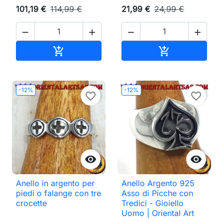
101,19 €
114,99 €
21,99 €
24,99 €




Aggiungi al carrello
Aggiungi al ca


-12%
-12%
favorite_border
favorite_border


Anello in argento per
Anello Argento 925
piedi o falange con tre
Asso di Picche con
crocette
Tredici - Gioiello
Uomo | Oriental Art