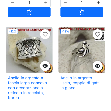




Aggiungi al carrello
Aggiungi al ca


-12%
-12%
favorite_border
favorite_border


Anello in argento a
Anello in argento
fascia larga concavo
liscio, coppia di gatti
con decorazione a
in gioco
reticolo intrecciato,
Karen