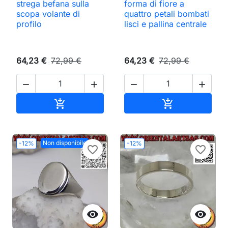
strega befana sulla
forma di fiore a
scopa volante di
quattro petali bombati
profilo
lisci e pallina centrale
64,23 €
72,99 €
64,23 €
72,99 €




Aggiungi al carrello
Aggiungi al ca


Non disponibile
-12%
-12%
favorite_border
favorite_border

