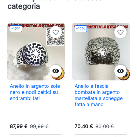
categoria
-12%
-12%
favorite_border
favorite_border


Anello in argento sole
Anello a fascia
nero e nodi celtici su
bombata in argento
endrambi lati
martellata a schegge
fatta a mano
87,99 €
99,99 €
70,40 €
80,00 €