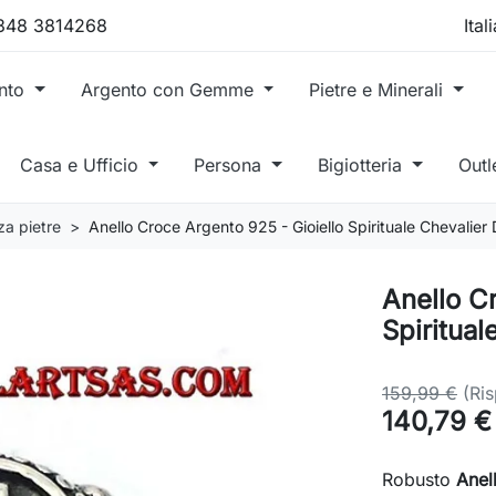
 348 3814268
ento
Argento con Gemme
Pietre e Minerali
Casa e Ufficio
Persona
Bigiotteria
Outl
za pietre
Anello Croce Argento 925 - Gioiello Spirituale Chevalier 
Anello C
Spiritual
159,99 €
(Ri
140,79 €
Robusto
Anel