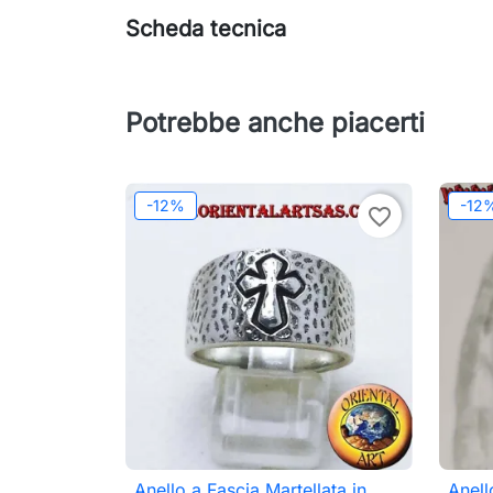
Scheda tecnica
Potrebbe anche piacerti
-12%
-12
favorite_border
Anello a Fascia Martellata in
Anell