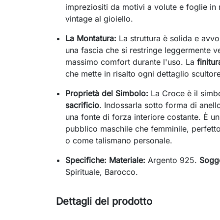
impreziositi da motivi a volute e foglie i
vintage al gioiello.
La Montatura:
La struttura è solida e avvo
una fascia che si restringe leggermente ver
massimo comfort durante l'uso. La
finitu
che mette in risalto ogni dettaglio scultor
Proprietà del Simbolo:
La Croce è il simb
sacrificio
. Indossarla sotto forma di ane
una fonte di forza interiore costante. È un
pubblico maschile che femminile, perfetto
o come talismano personale.
Specifiche:
Materiale:
Argento 925.
Sogge
Spirituale, Barocco.
Dettagli del prodotto