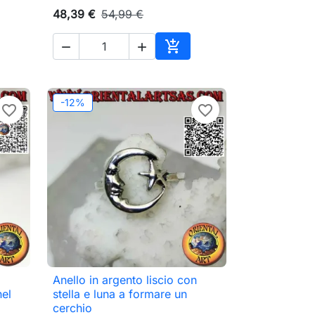
48,39 €
54,99 €



ungi al carrello
Aggiungi al carrello
-12%
favorite_border
favorite_border
Anello in argento liscio con

Anteprima
nel
stella e luna a formare un
cerchio