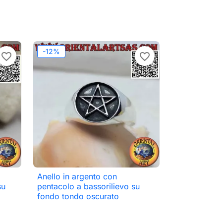
-12%
favorite_border
favorite_border
Anello in argento con

Anteprima
su
pentacolo a bassorilievo su
fondo tondo oscurato