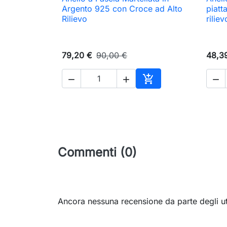

Anteprima
Argento 925 con Croce ad Alto
piatt
Rilievo
riliev
79,20 €
90,00 €
48,3




Aggiungi al carrello
Commenti (0)
Ancora nessuna recensione da parte degli ut