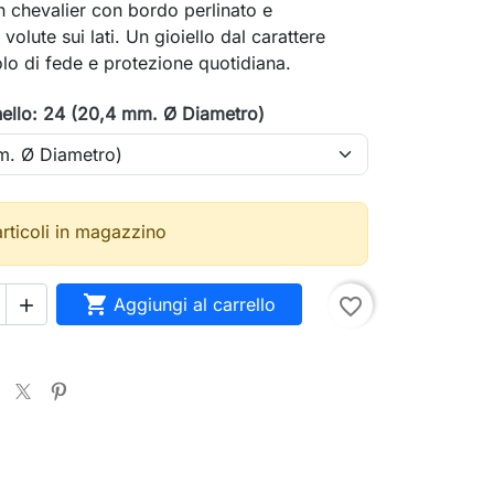
gn chevalier con bordo perlinato e
volute sui lati. Un gioiello dal carattere
lo di fede e protezione quotidiana.
nello: 24 (20,4 mm. Ø Diametro)
articoli in magazzino

Aggiungi al carrello
favorite_border
