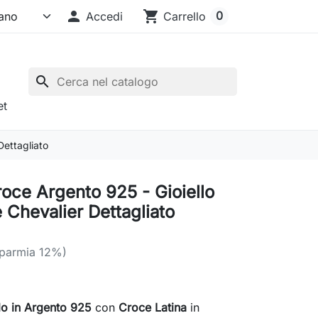

shopping_cart
0
Accedi
Carrello
search
et
Dettagliato
roce Argento 925 - Gioiello
e Chevalier Dettagliato
sparmia 12%)
lo in Argento 925
con
Croce Latina
in