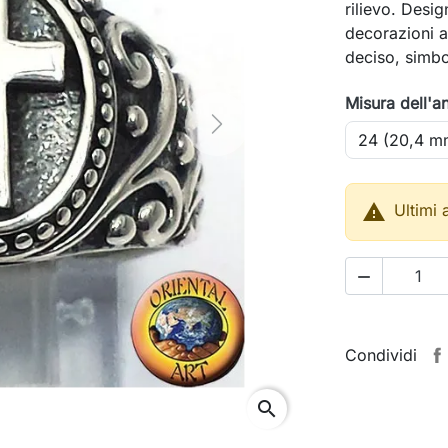
rilievo. Desi
decorazioni a 
deciso, simbo
Misura dell'a
Next

Ultimi 

Condividi
search