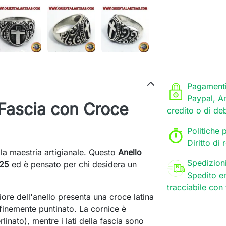
Pagamenti
Paypal, A
 Fascia con Croce
credito o di de
Politiche p
Diritto di
lla maestria artigianale. Questo
Anello
Spedizion
925
ed è pensato per chi desidera un
Spedito en
tracciabile con
ore dell'anello presenta una croce latina
finemente puntinato. La cornice è
linato), mentre i lati della fascia sono