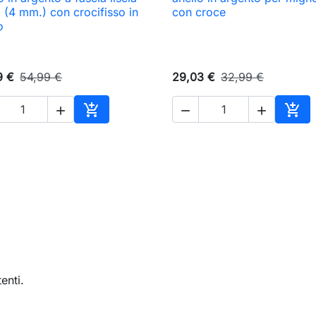

Anteprima

Anteprima
a (4 mm.) con crocifisso in
con croce
o
9 €
54,99 €
29,03 €
32,99 €





Aggiungi al carrello
Aggi
enti.