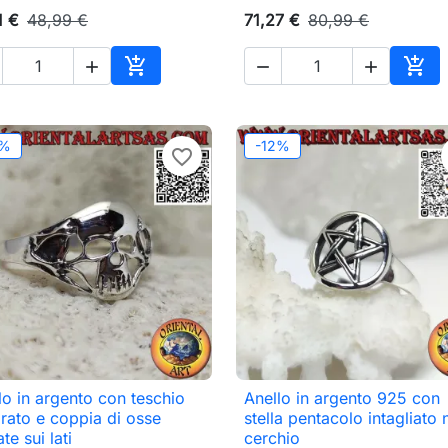
1 €
48,99 €
71,27 €
80,99 €





Aggiungi al carrello
Aggi
2%
-12%
favorite_border
lo in argento con teschio
Anello in argento 925 con

Anteprima

Anteprima
orato e coppia di osse
stella pentacolo intagliato 
te sui lati
cerchio