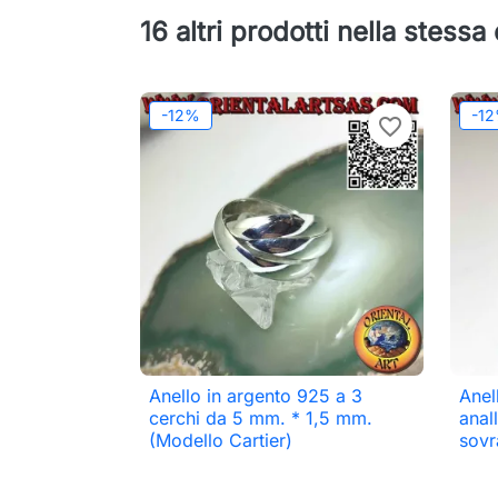
16 altri prodotti nella stessa
-12%
-1
favorite_border
Anello in argento 925 a 3
Anel

Anteprima
cerchi da 5 mm. * 1,5 mm.
anal
(Modello Cartier)
sovr