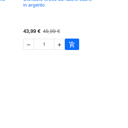

Anteprima
in argento
43,99 €
49,99 €



ungi al carrello
Aggiungi al carrello