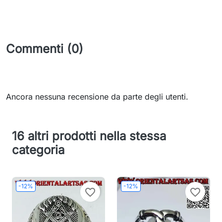
Commenti (0)
Ancora nessuna recensione da parte degli utenti.
16 altri prodotti nella stessa
categoria
-12%
-12%
favorite_border
favorite_border