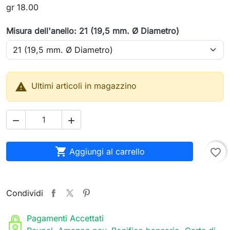
gr 18.00
Misura dell'anello: 21 (19,5 mm. Ø Diametro)

Ultimi articoli in magazzino



Aggiungi al carrello
favorite_border
Condividi
Pagamenti Accettati