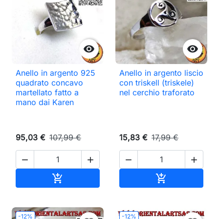


Anello in argento 925
Anello in argento liscio
quadrato concavo
con triskell (triskele)
martellato fatto a
nel cerchio traforato
mano dai Karen
95,03 €
107,99 €
15,83 €
17,99 €




Aggiungi al carrello
Aggiungi al ca


-12%
-12%