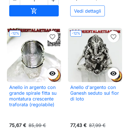


Aggiungi al carrello

Vedi dettagli
-12%
-12%
favorite_border
favorite_border


Anello in argento con
Anello d'argento con
grande spirale fitta su
Ganesh seduto sul fior
montatura crescente
di loto
traforata (regolabile)
75,67 €
85,99 €
77,43 €
87,99 €