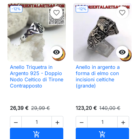
-12%
-12%
favorite_border
favorite_border


Anello Triquetra in
Anello in argento a
Argento 925 - Doppio
forma di elmo con
Nodo Celtico di Tirone
incisioni celtiche
Contrapposto
(grande)
26,39 €
29,99 €
123,20 €
140,00 €




Aggiungi al carrello
Aggiungi al ca

