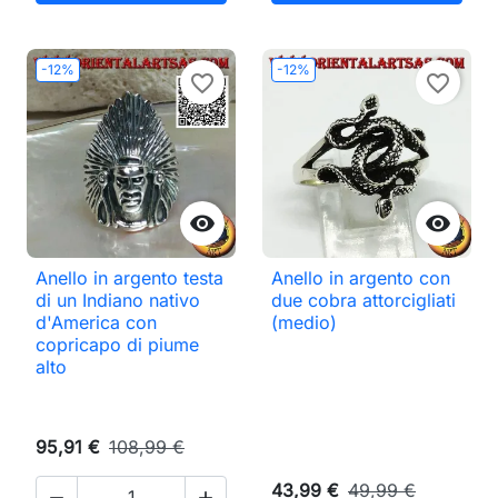
-12%
-12%
favorite_border
favorite_border


Anello in argento testa
Anello in argento con
di un Indiano nativo
due cobra attorcigliati
d'America con
(medio)
copricapo di piume
alto
95,91 €
108,99 €
43,99 €
49,99 €