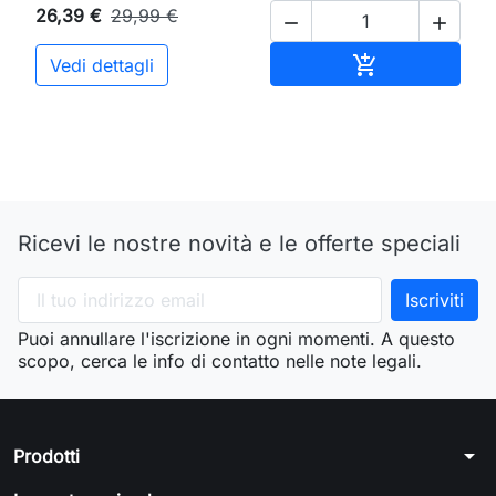
26,39 €
29,99 €


Aggiungi al ca

Vedi dettagli
Ricevi le nostre novità e le offerte speciali
Puoi annullare l'iscrizione in ogni momenti. A questo
scopo, cerca le info di contatto nelle note legali.
arrow_drop_down
Prodotti