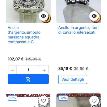


Anello
Anello in argento, ferri
d'argento,simbolo
di cavallo intersecati
massone squadra
compasso e G
102,07 €
115,99 €
35,19 €
39,99 €


Aggiungi al carrello

Vedi dettagli
-12%
-12%
favorite_border
favorite_border