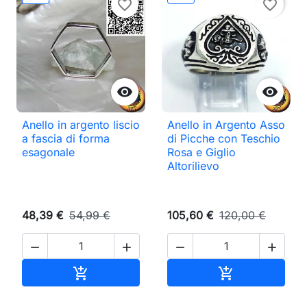
favorite_border
favorite_border


Anello in argento liscio
Anello in Argento Asso
a fascia di forma
di Picche con Teschio
esagonale
Rosa e Giglio
Altorilievo
48,39 €
54,99 €
105,60 €
120,00 €




Aggiungi al carrello
Aggiungi al ca

