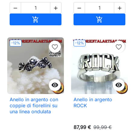




Aggiungi al carrello
Aggiungi al ca


-12%
-12%
favorite_border
favorite_border


Anello in argento con
Anello in argento
coppie di fiorellini su
ROCK
una linea ondulata
87,99 €
99,99 €