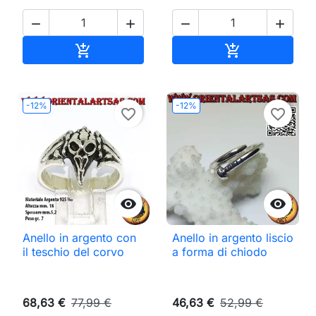




Aggiungi al carrello
Aggiungi al ca


-12%
-12%
favorite_border
favorite_border


Anello in argento con
Anello in argento liscio
il teschio del corvo
a forma di chiodo
68,63 €
77,99 €
46,63 €
52,99 €