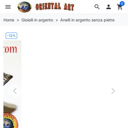
0
menu
search

shopping_cart
Home
Gioielli in argento
Anelli in argento senza pietre
-12%
Previous
Next