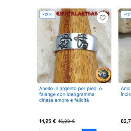
-12%
-1
favorite_border
Anello in argento per piedi o
Anel

Anteprima
falange con ideogramma
incis
cinese amore e felicità
14,95 €
16,99 €
82,7