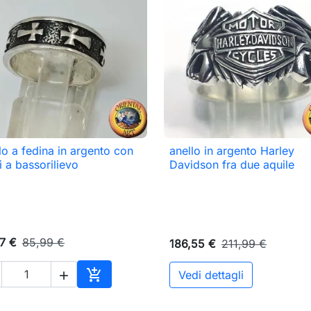
lo a fedina in argento con
anello in argento Harley

Anteprima

Anteprima
i a bassorilievo
Davidson fra due aquile
7 €
85,99 €
186,55 €
211,99 €

Vedi dettagli

o
Aggiungi al carrello