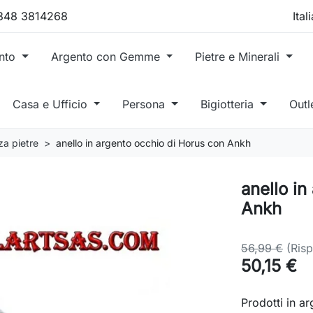
 348 3814268
ento
Argento con Gemme
Pietre e Minerali
Casa e Ufficio
Persona
Bigiotteria
Outl
za pietre
anello in argento occhio di Horus con Ankh
anello in
Ankh
56,99 €
(Ris
50,15 €
Prodotti in a