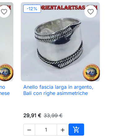
-12%
favorite_border
favorite_border
ano
Anello fascia larga in argento,

Anteprima
chese
Bali con righe asimmetriche
29,91 €
33,99 €



ungi al carrello
Aggiungi al carrello