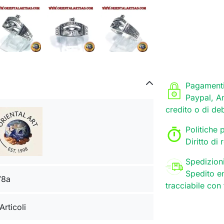
Pagamenti
Paypal, A
credito o di de
Politiche p
Diritto di
Spedizion
Spedito en
78a
tracciabile con
Articoli