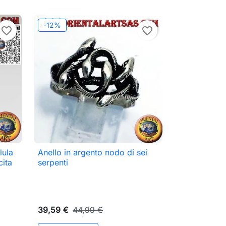
-12%
favorite_border
favorite_border
lula
Anello in argento nodo di sei

Anteprima
cita
serpenti
39,59 €
44,99 €