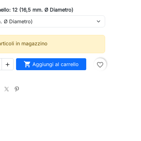
nello: 12 (16,5 mm. Ø Diametro)
articoli in magazzino

Aggiungi al carrello
favorite_border
