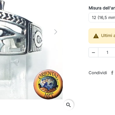
Misura dell'a
Next

Ultimi 

Condividi
search