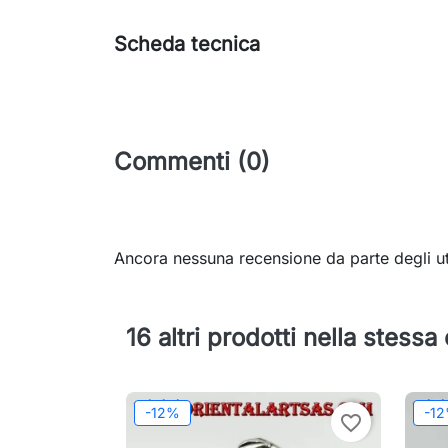
Scheda tecnica
Commenti (0)
Ancora nessuna recensione da parte degli ut
16 altri prodotti nella stessa
-12%
-1
favorite_border