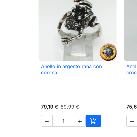
Anello in argento rana con
Anel

Anteprima
corona
croc
79,19 €
89,99 €
75,6




Aggiungi al carrell