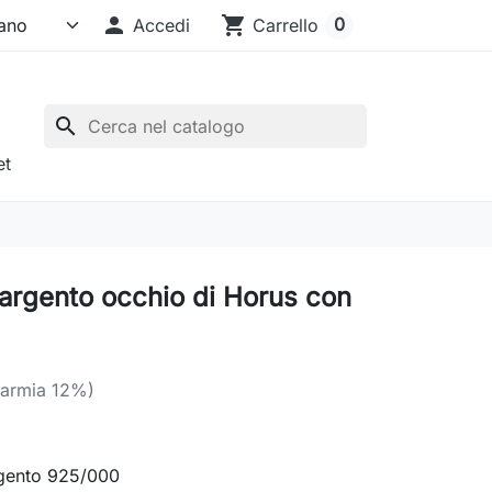

shopping_cart
0
Accedi
Carrello
search
et
 argento occhio di Horus con
parmia 12%)
rgento 925/000