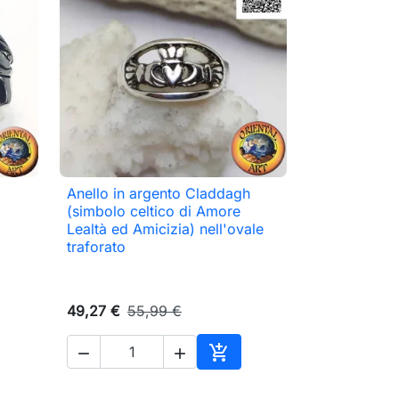
Anello in argento Claddagh

Anteprima
(simbolo celtico di Amore
Lealtà ed Amicizia) nell'ovale
traforato
49,27 €
55,99 €



Aggiungi al carrello