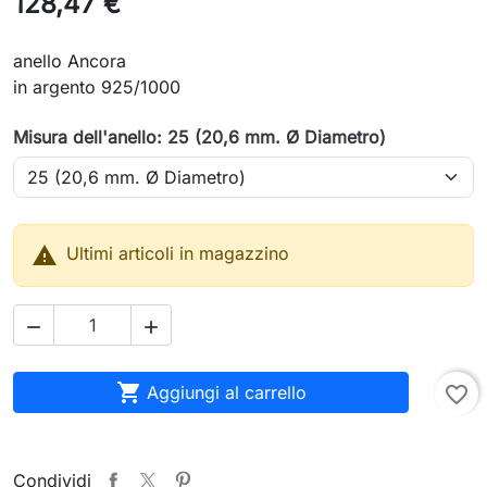
128,47 €
anello Ancora
in argento 925/1000
Misura dell'anello: 25 (20,6 mm. Ø Diametro)

Ultimi articoli in magazzino



Aggiungi al carrello
favorite_border
Condividi