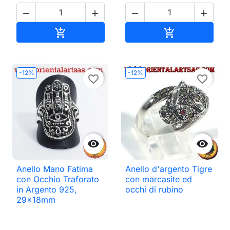




Aggiungi al carrello
Aggiungi al ca


-12%
-12%
favorite_border
favorite_border


Anello Mano Fatima
Anello d'argento Tigre
con Occhio Traforato
con marcasite ed
in Argento 925,
occhi di rubino
29x18mm