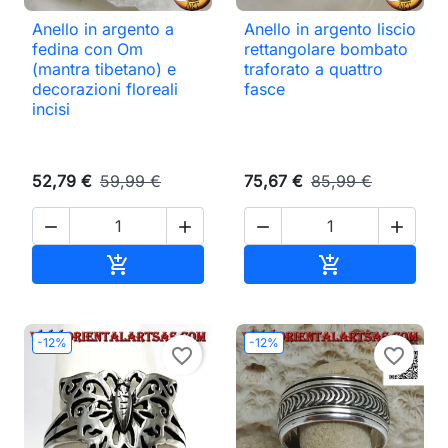
Anello in argento a
Anello in argento liscio
fedina con Om
rettangolare bombato
(mantra tibetano) e
traforato a quattro
decorazioni floreali
fasce
incisi
52,79 €
59,99 €
75,67 €
85,99 €




Aggiungi al carrello
Aggiungi al ca


-12%
-12%
favorite_border
favorite_border