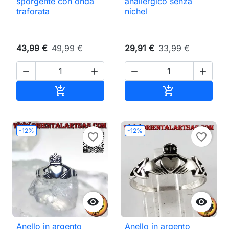
sporgente con onda
anallergico senza
traforata
nichel
43,99 €
49,99 €
29,91 €
33,99 €




Aggiungi al carrello
Aggiungi al ca


-12%
-12%
favorite_border
favorite_border


Anello in argento
Anello in argento