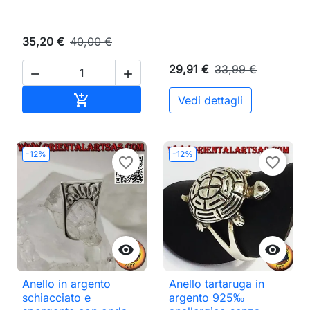
35,20 €
40,00 €
29,91 €
33,99 €


Aggiungi al carrello

Vedi dettagli
-12%
-12%
favorite_border
favorite_border


Anello in argento
Anello tartaruga in
schiacciato e
argento 925‰