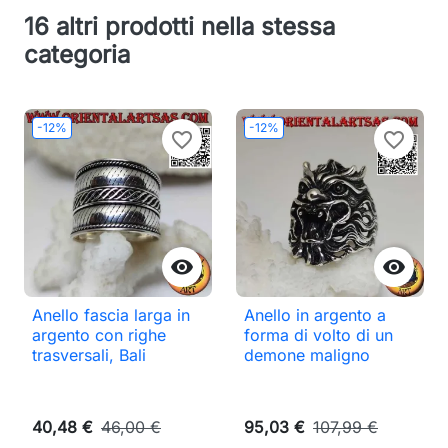
16 altri prodotti nella stessa
categoria
-12%
-12%
favorite_border
favorite_border


Anello fascia larga in
Anello in argento a
argento con righe
forma di volto di un
trasversali, Bali
demone maligno
40,48 €
46,00 €
95,03 €
107,99 €