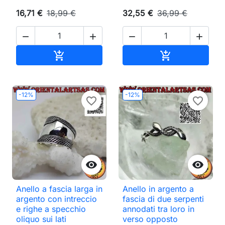
16,71 €
18,99 €
32,55 €
36,99 €




Aggiungi al carrello
Aggiungi al ca


-12%
-12%
favorite_border
favorite_border


Anello a fascia larga in
Anello in argento a
argento con intreccio
fascia di due serpenti
e righe a specchio
annodati tra loro in
oliquo sui lati
verso opposto