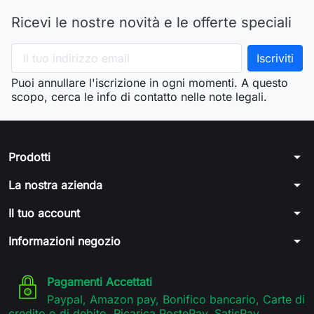
Ricevi le nostre novità e le offerte speciali
Puoi annullare l'iscrizione in ogni momenti. A questo
scopo, cerca le info di contatto nelle note legali.
arrow_drop_down
Prodotti
arrow_drop_down
La nostra azienda
arrow_drop_down
Il tuo account
arrow_drop_down
Informazioni negozio
Pagamenti Accettati
Paypal, Amazon pay, Bonifico bancario, Carte di
credito o di debito, Ricarica PostePay, SatisPay