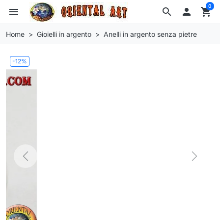
0
menu
search

shopping_cart
Home
Gioielli in argento
Anelli in argento senza pietre
-12%
Previous
Next