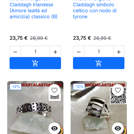
Claddagh Irlandese
Claddagh simbolo
(Amore lealtà ed
celtico con nodo di
amicizia) classico (B)
tyrone
23,75 €
26,99 €
23,75 €
26,99 €




Aggiungi al carrello
Aggiungi al ca


-12%
-12%
favorite_border
favorite_border

