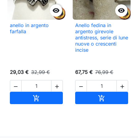


anello in argento
Anello fedina in
farfalla
argento girevole
antistress, serie di lune
nuove o crescenti
incise
29,03 €
32,99 €
67,75 €
76,99 €




Aggiungi al carrello
Aggiungi al ca

