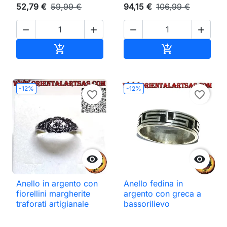
52,79 €
59,99 €
94,15 €
106,99 €




Aggiungi al carrello
Aggiungi al ca


-12%
-12%
favorite_border
favorite_border


Anello in argento con
Anello fedina in
fiorellini margherite
argento con greca a
traforati artigianale
bassorilievo