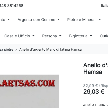
 348 3814268
ento
Argento con Gemme
Pietre e Minerali
Casa e Ufficio
Persona
Bigiotteria
Outl
za pietre
Anello d'argento Mano di fatima Hamsa
Anello d
Hamsa
32,99 €
(Ris
29,03 €
anello mano d