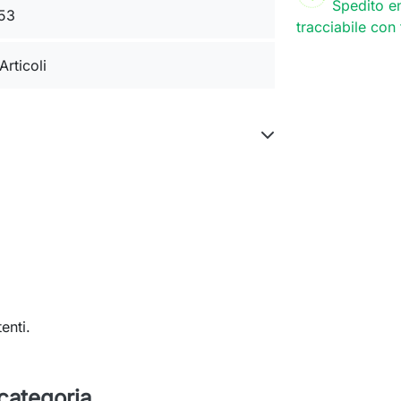
Spedito en
53
tracciabile con
Articoli
enti.
 categoria