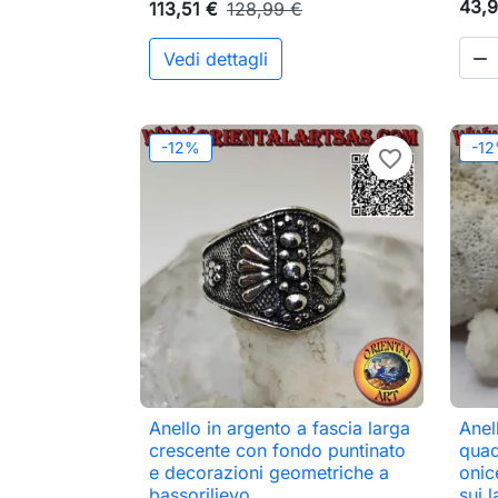
43,9
113,51 €
128,99 €
Vedi dettagli

-12%
-1
favorite_border
Anello in argento a fascia larga
Anel

Anteprima
crescente con fondo puntinato
quad
e decorazioni geometriche a
onic
bassorilievo
sui l