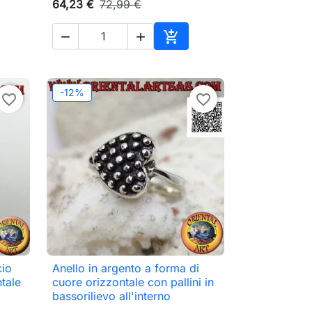
64,23 €
72,99 €



ungi al carrello
Aggiungi al carrello
-12%
favorite_border
favorite_border
cio
Anello in argento a forma di

Anteprima
tale
cuore orizzontale con pallini in
bassorilievo all'interno