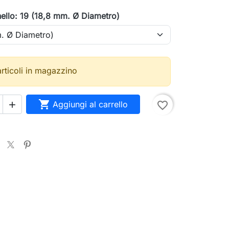
nello: 19 (18,8 mm. Ø Diametro)
articoli in magazzino

Aggiungi al carrello
favorite_border
