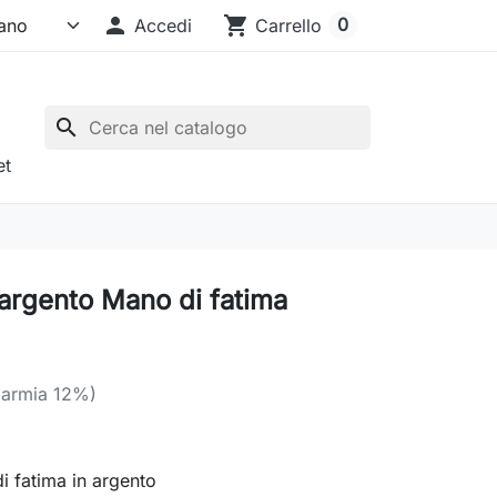

shopping_cart
0
Accedi
Carrello
search
et
'argento Mano di fatima
parmia 12%)
i fatima in argento