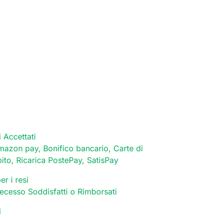
 Accettati
mazon pay, Bonifico bancario, Carte di
bito, Ricarica PostePay, SatisPay
er i resi
 recesso Soddisfatti o Rimborsati
i