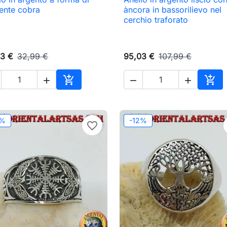

Anteprima

Anteprima
ente cobra
àncora in bassorilievo nel
cerchio traforato
3 €
32,99 €
95,03 €
107,99 €





o
Aggiungi al carrello
Aggi
2%
-12%
favorite_border