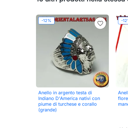
-12%
-1
favorite_border
Anello in argento testa di
Anel

Anteprima
Indiano D'America nativi con
flore
piume di turchese e corallo
man
(grande)