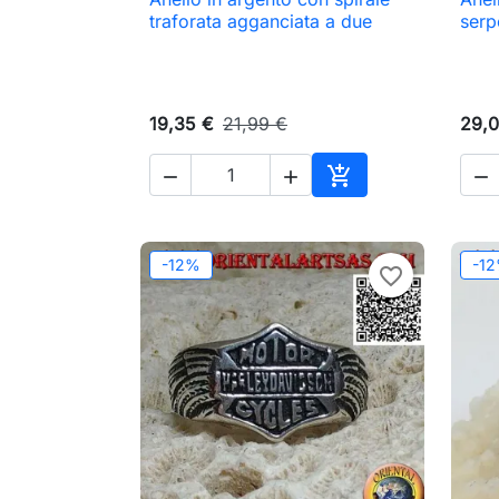

Anteprima
traforata agganciata a due
serp
19,35 €
21,99 €
29,0




Aggiungi al carrell
-12%
-1
favorite_border