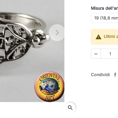
Misura dell'a
Next

Ultimi 

Condividi
search