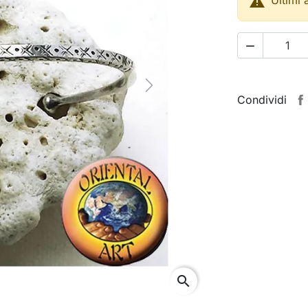


Next
Condividi
search