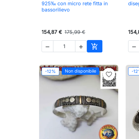

Anteprima
925‰ con micro rete fitta in
dise
bassorilievo
154,87 €
175,99 €
154,




Aggiungi al carrell
Non disponibile
-12%
-1
favorite_border