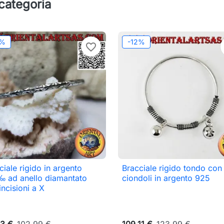
 categoria
2%
-12%
favorite_border
ciale rigido in argento
Bracciale rigido tondo con

Anteprima

Anteprima
 ad anello diamantato
ciondoli in argento 925
incisioni a X
3 €
102,99 €
109,11 €
123,99 €