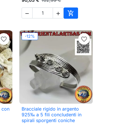



ungi al carrello
Aggiungi al carrello
-12%
favorite_border
favorite_border
, con
Bracciale rigido in argento

Anteprima
925‰ a 5 fili concludenti in
spirali sporgenti coniche