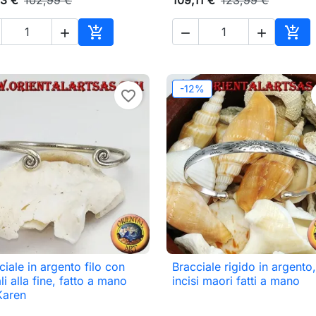





o
Aggiungi al carrello
Aggi
-12%
favorite_border
ciale in argento filo con
Bracciale rigido in argento

Anteprima

Anteprima
li alla fine, fatto a mano
incisi maori fatti a mano
Karen