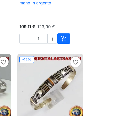

Anteprima
mano in argento
109,11 €
123,99 €



ungi al carrello
Aggiungi al carrello
-12%
favorite_border
favorite_border