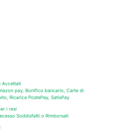
 Accettati
mazon pay, Bonifico bancario, Carte di
bito, Ricarica PostePay, SatisPay
er i resi
 recesso Soddisfatti o Rimborsati
i