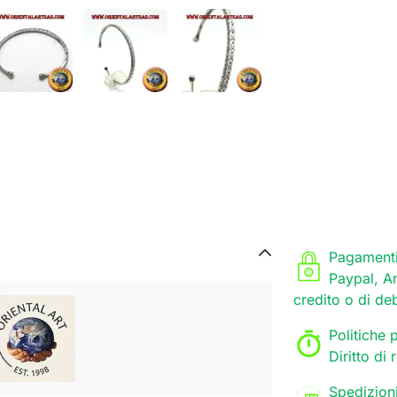
Pagamenti
Paypal, A
credito o di de
Politiche p
Diritto di
Spedizion