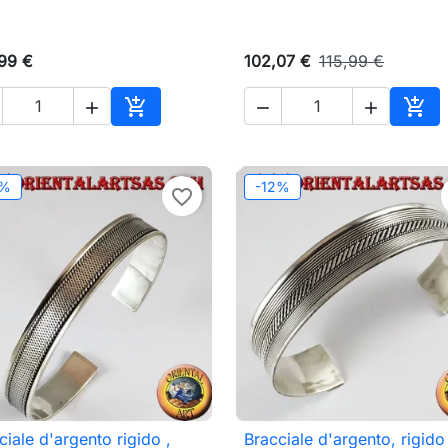
99 €
102,07 €
115,99 €





Aggiungi al carrello
Aggi
2%
-12%
favorite_border
ciale d'argento rigido ,
Bracciale d'argento, rigido