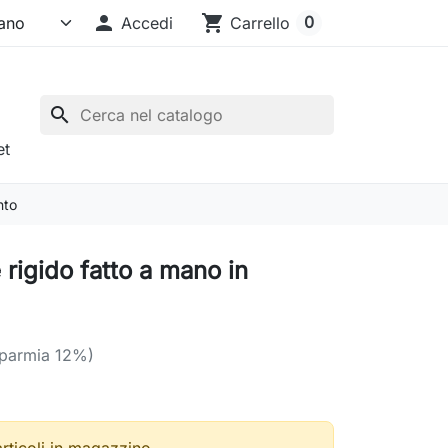

shopping_cart
0
Accedi
Carrello
search
et
nto
 rigido fatto a mano in
sparmia 12%)
articoli in magazzino