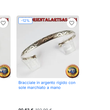
-12%
favorite_border
favorite_border
Bracciale in argento rigido con

Anteprima
sole marchiato a mano
90,63 €
102,99 €