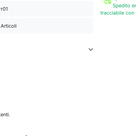
Spedito en
rr01
tracciabile con
 Articoli
enti.