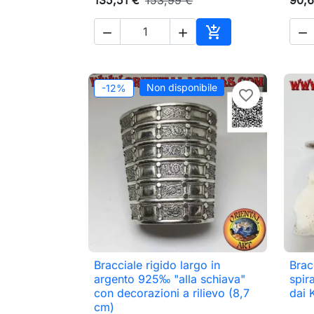




Aggiungi al carrell
Non disponibile
-12%
favorite_border
Bracciale rigido largo in
Brac

Anteprima
argento 925‰ "alla schiava"
spira
con decorazioni a rilievo (8,7
dai 
cm)