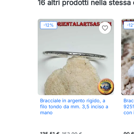
16 altri prodotti nella stessa
-12%
-1
favorite_border
Bracciale in argento rigido, a
Brac

Anteprima
filo tondo da mm. 3,5 inciso a
925‰
mano
con 
135,51 €
153,99 €
90,6