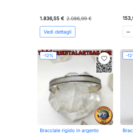
153,
1.836,55 €
2.086,99 €
Vedi dettagli

-12%
-1
favorite_border
Bracciale rigido in argento
Brac