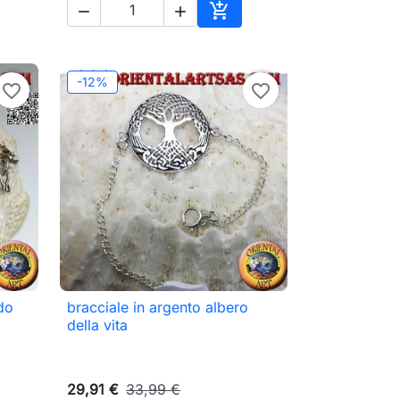



ungi al carrello
Aggiungi al carrello
-12%
favorite_border
favorite_border
do
bracciale in argento albero

Anteprima
della vita
29,91 €
33,99 €