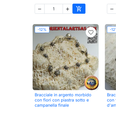




Aggiungi al carrell
-12%
-1
favorite_border
Bracciale in argento morbido
Brac

Anteprima
con fiori con piastra sotto e
con 
campanella finale
d'am