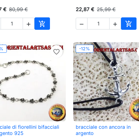
7 €
80,99 €
22,87 €
25,99 €





o
Aggiungi al carrello
Aggi
2%
-12%
favorite_border
iale di fiorellini bifacciali
bracciale con ancora in

Anteprima

Anteprima
rgento 925
argento