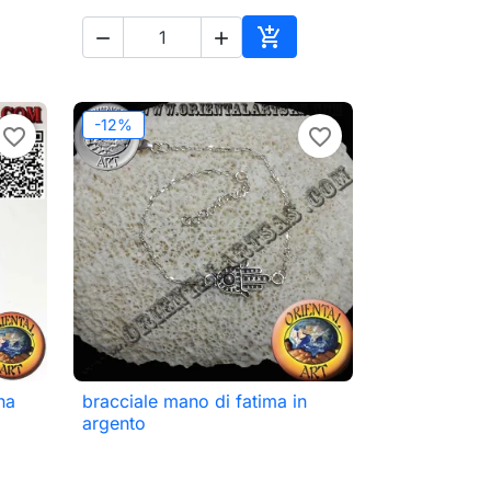



ungi al carrello
Aggiungi al carrello
-12%
favorite_border
favorite_border
na
bracciale mano di fatima in

Anteprima
argento