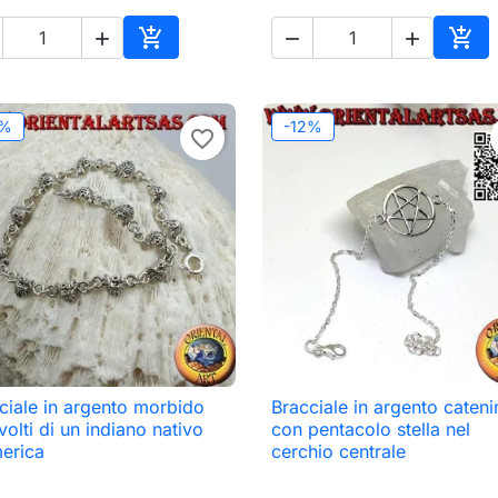





o
Aggiungi al carrello
Aggi
2%
-12%
favorite_border
ciale in argento morbido
Bracciale in argento cateni

Anteprima

Anteprima
volti di un indiano nativo
con pentacolo stella nel
erica
cerchio centrale