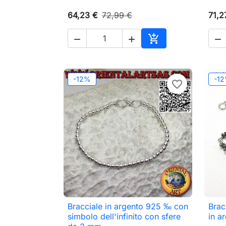
64,23 €
72,99 €
71,2




Aggiungi al carrell
-12%
-1
favorite_border
Bracciale in argento 925 ‰ con
Bracc

Anteprima
simbolo dell'infinito con sfere
in a