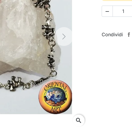

Condividi
Next
search