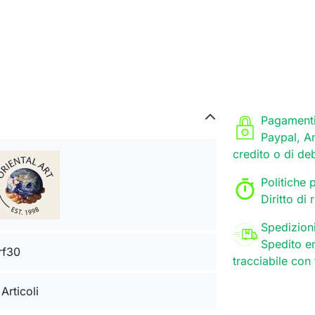
Pagamenti
Paypal, A
credito o di de
Politiche p
Diritto di
Spedizion
Spedito en
rf30
tracciabile con
 Articoli