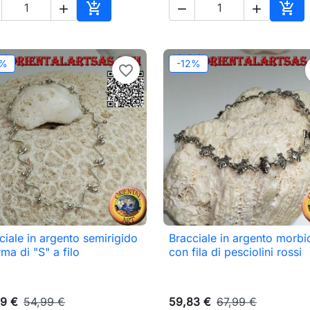





o
Aggiungi al carrello
Aggi
2%
-12%
favorite_border
ciale in argento semirigido
Bracciale in argento morbi

Anteprima

Anteprima
rma di "S" a filo
con fila di pesciolini rossi
9 €
54,99 €
59,83 €
67,99 €