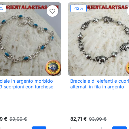
2%
-12%
favorite_border
ciale in argento morbido
Bracciale di elefanti e cuor

Anteprima

Anteprima
9 scorpioni con turchese
alternati in fila in argento
9 €
59,99 €
82,71 €
93,99 €