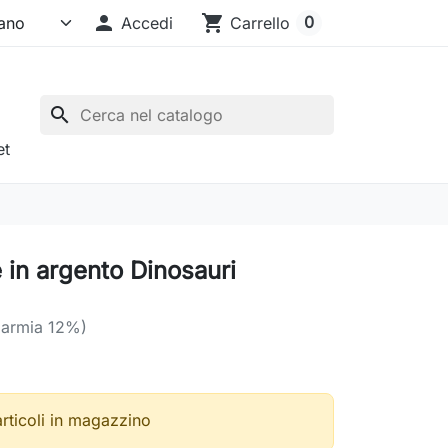

shopping_cart
0
Accedi
Carrello
search
et
 in argento Dinosauri
parmia 12%)
articoli in magazzino