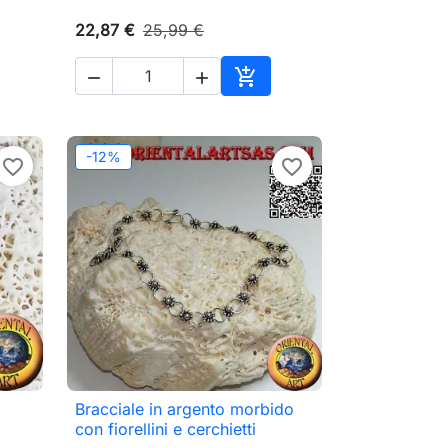
22,87 €
25,99 €



ungi al carrello
Aggiungi al carrello
-12%
favorite_border
favorite_border
Bracciale in argento morbido

Anteprima
con fiorellini e cerchietti