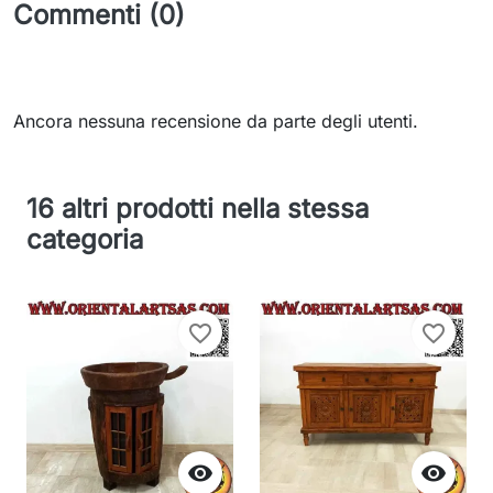
Commenti (0)
Ancora nessuna recensione da parte degli utenti.
16 altri prodotti nella stessa
categoria
favorite_border
favorite_border

