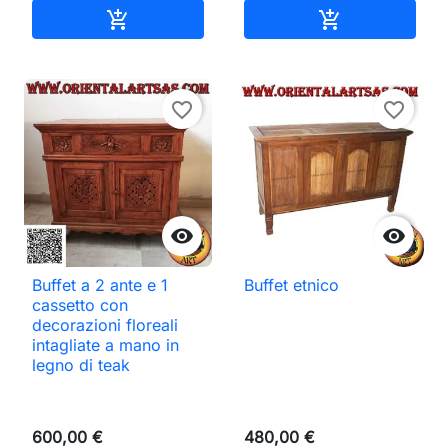
Aggiungi al carrello
Aggiungi al ca


favorite_border
favorite_border


Buffet a 2 ante e 1
Buffet etnico
cassetto con
decorazioni floreali
intagliate a mano in
legno di teak
600,00 €
480,00 €