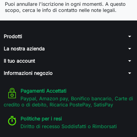
Puoi annullare l'iscrizione in ogni momenti. A questo
scopo, cerca le info di contatto nelle note legali.
arrow_drop_down
Prodotti
arrow_drop_down
La nostra azienda
arrow_drop_down
Il tuo account
arrow_drop_down
Informazioni negozio
Pagamenti Accettati
Paypal, Amazon pay, Bonifico bancario, Carte di
credito o di debito, Ricarica PostePay, SatisPay
Politiche per i resi
Diritto di recesso Soddisfatti o Rimborsati