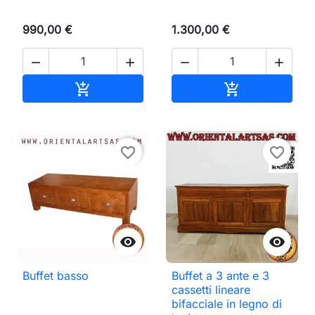
990,00 €
1.300,00 €




Aggiungi al carrello
Aggiungi al ca


favorite_border
favorite_border


Buffet basso
Buffet a 3 ante e 3
cassetti lineare
bifacciale in legno di