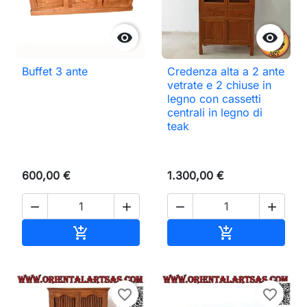


Buffet 3 ante
Credenza alta a 2 ante
vetrate e 2 chiuse in
legno con cassetti
centrali in legno di
teak
600,00 €
1.300,00 €




Aggiungi al carrello
Aggiungi al ca


favorite_border
favorite_border