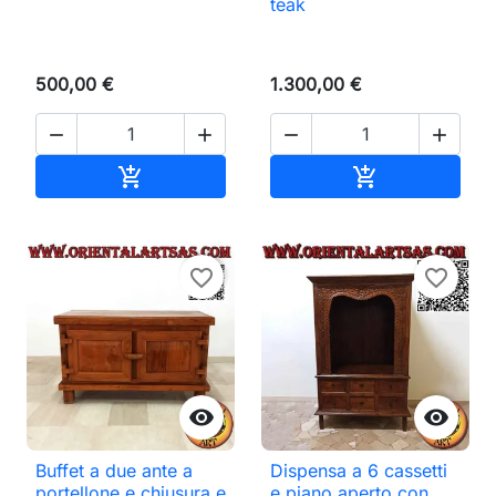
teak
500,00 €
1.300,00 €




Aggiungi al carrello
Aggiungi al ca


favorite_border
favorite_border


Buffet a due ante a
Dispensa a 6 cassetti
portellone e chiusura e
e piano aperto con