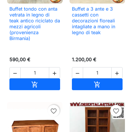
Buffet tondo con anta
Buffet a 3 ante e 3
vetrata in legno di
cassetti con
teak antico riciclato da
decorazioni floreali
mezzi agricoli
intagliate a mano in
(provenienza
legno di teak
Birmania)
590,00 €
1.200,00 €




Aggiungi al carrello
Aggiungi al ca


favorite_border
favorite_border