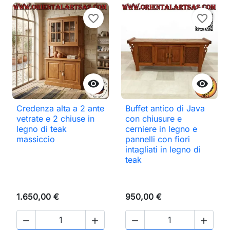
favorite_border
favorite_border


Credenza alta a 2 ante
Buffet antico di Java
vetrate e 2 chiuse in
con chiusure e
legno di teak
cerniere in legno e
massiccio
pannelli con fiori
intagliati in legno di
teak
1.650,00 €
950,00 €



