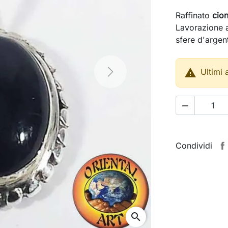
Raffinato
cio
Lavorazione a
sfere d'arge

Ultimi 
Next

Condividi
search