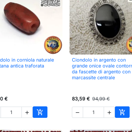
dolo in corniola naturale
Ciondolo in argento con

Anteprima

Anteprima
tana antica traforata
grande onice ovale contor
da fascette di argento con
marcassite centrale
0 €
83,59 €
94,99 €





o
Aggiungi al carrello
Aggi