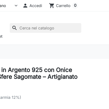

shopping_cart
0
Accedi
Carrello
search
et
 in Argento 925 con Onice
Sfere Sagomate – Artigianato
parmia 12%)