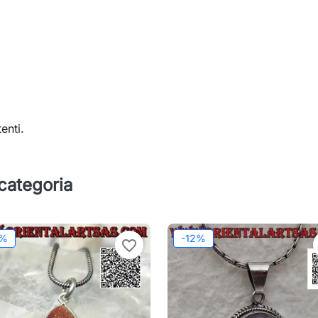
enti.
 categoria
2%
-12%
favorite_border