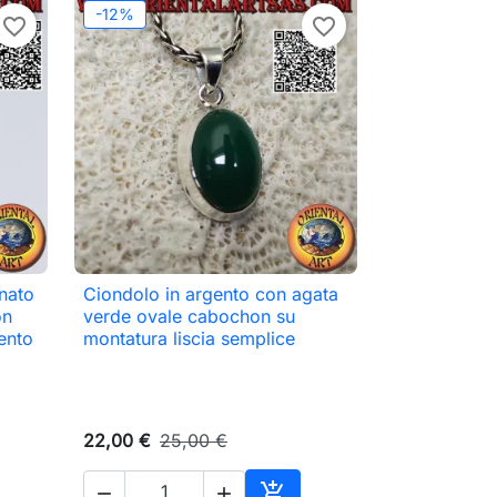
-12%
favorite_border
favorite_border
nato
Ciondolo in argento con agata

Anteprima
on
verde ovale cabochon su
ento
montatura liscia semplice
22,00 €
25,00 €


