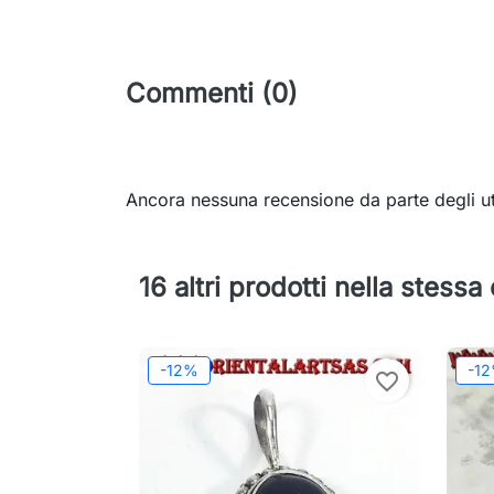
Commenti (0)
Ancora nessuna recensione da parte degli ut
16 altri prodotti nella stessa
-12%
-1
favorite_border