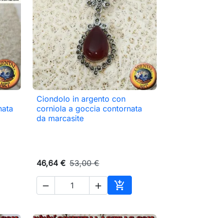
Ciondolo in argento con

Anteprima
nata
corniola a goccia contornata
da marcasite
46,64 €
53,00 €



ungi al carrello
Aggiungi al carrello