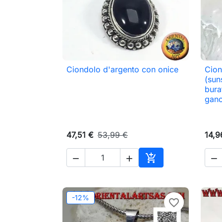
Ciondolo d'argento con onice
Cion

Anteprima
(sun
bura
ganc
47,51 €
53,99 €
14,9




Aggiungi al carrell
-12%
favorite_border