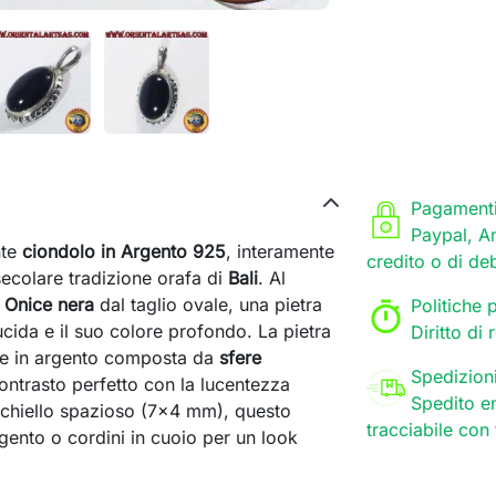
Pagamenti
Paypal, A
nte
ciondolo in Argento 925
, interamente
credito o di de
 secolare tradizione orafa di
Bali
. Al
i
Onice nera
dal taglio ovale, una pietra
Politiche p
ucida e il suo colore profondo. La pietra
Diritto di
ne in argento composta da
sfere
Spedizion
contrasto perfetto con la lucentezza
Spedito en
cchiello spazioso (7x4 mm), questo
tracciabile con
gento o cordini in cuoio per un look