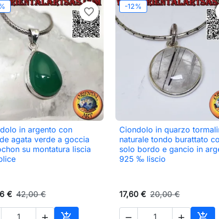
2%
-12%
favorite_border
dolo in argento con
Ciondolo in quarzo tormali

Anteprima

Anteprima
de agata verde a goccia
naturale tondo burattato c
chon su montatura liscia
solo bordo e gancio in arg
lice
925 ‰ liscio
6 €
42,00 €
17,60 €
20,00 €




