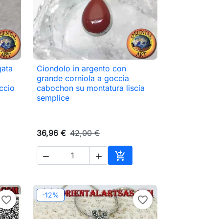
gata
Ciondolo in argento con

Anteprima
grande corniola a goccia
ccio
cabochon su montatura liscia
semplice
36,96 €
42,00 €



ungi al carrello
Aggiungi al carrello
-12%
favorite_border
favorite_border