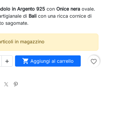
ndolo in Argento 925
con
Onice nera
ovale.
rtigianale di
Bali
con una ricca cornice di
nto sagomate.
articoli in magazzino

Aggiungi al carrello
favorite_border
