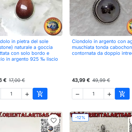
dolo in pietra del sole
Ciondolo in argento con a

Anteprima

Anteprima
stone) naturale a goccia
muschiata tonda cabochon
ttata con solo bordo e
contornata da doppio intre
io in argento 925 ‰ liscio
6 €
17,00 €
43,99 €
49,99 €





o
Aggiungi al carrello
Aggi
-12%
favorite_border