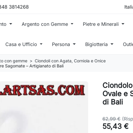
 348 3814268
ento
Argento con Gemme
Pietre e Minerali
Casa e Ufficio
Persona
Bigiotteria
Outl
ento con gemme
Ciondoli con Agata, Corniola e Onice
e Sagomate – Artigianato di Bali
Ciondolo
Ovale e 
di Bali
62,99 €
(Ris
55,43 €