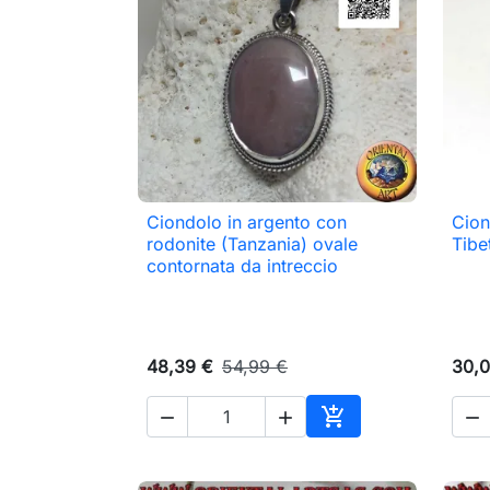
Ciondolo in argento con
Cion

Anteprima
rodonite (Tanzania) ovale
Tibe
contornata da intreccio
48,39 €
54,99 €
30,0




Aggiungi al carrell