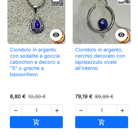


Ciondolo in argento
Ciondolo in argento,
con sodalite a goccia
cerchio decorato con
cabochon e decoro a
lapislazzulo ovale
"S" o greche a
all'interno
bassorilievo
8,80 €
10,00 €
79,19 €
89,99 €




Aggiungi al carrello
Aggiungi al ca

