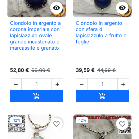


Ciondolo in argento a
Ciondolo in argento
corona imperiale con
con sfera di
lapislazzulo ovale
lapislazzulo a frutto e
grande incastonato e
foglie
marcassite e granato
52,80 €
60,00 €
39,59 €
44,99 €




Aggiungi al carrello
Aggiungi al ca


-12%
-12%
favorite_border
favorite_border