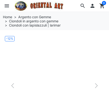
0
menu
search

shopping_cart
Home
Argento con Gemme
Ciondoli in argento con gemme
Ciondoli con lapislazzuli | larimar
-12%
Previous
Next