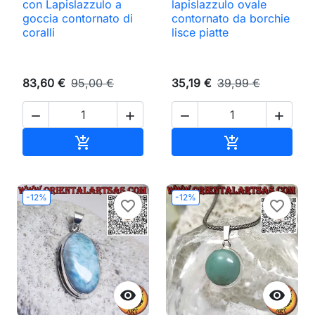
con Lapislazzulo a
lapislazzulo ovale
goccia contornato di
contornato da borchie
coralli
lisce piatte
83,60 €
95,00 €
35,19 €
39,99 €




Aggiungi al carrello
Aggiungi al ca


-12%
-12%
favorite_border
favorite_border

