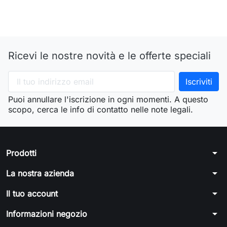
Ricevi le nostre novità e le offerte speciali
Puoi annullare l'iscrizione in ogni momenti. A questo
scopo, cerca le info di contatto nelle note legali.
arrow_drop_down
Prodotti
arrow_drop_down
La nostra azienda
arrow_drop_down
Il tuo account
arrow_drop_down
Informazioni negozio