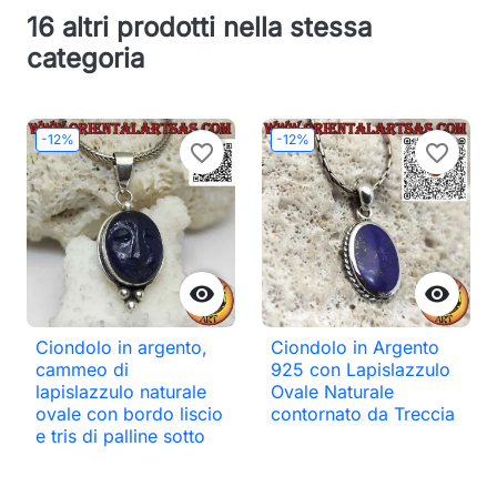
16 altri prodotti nella stessa
categoria
-12%
-12%
favorite_border
favorite_border


Ciondolo in argento,
Ciondolo in Argento
cammeo di
925 con Lapislazzulo
lapislazzulo naturale
Ovale Naturale
ovale con bordo liscio
contornato da Treccia
e tris di palline sotto