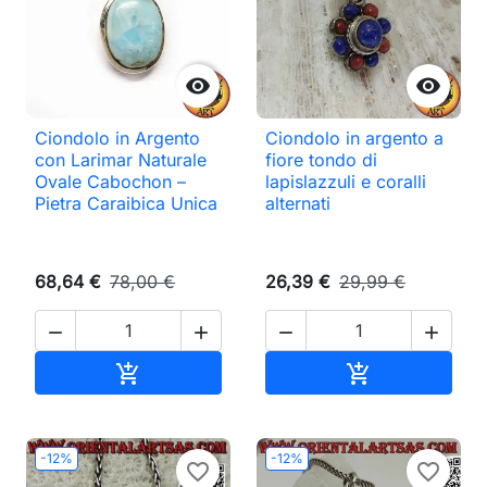


Ciondolo in Argento
Ciondolo in argento a
con Larimar Naturale
fiore tondo di
Ovale Cabochon –
lapislazzuli e coralli
Pietra Caraibica Unica
alternati
68,64 €
78,00 €
26,39 €
29,99 €




Aggiungi al carrello
Aggiungi al ca


-12%
-12%
favorite_border
favorite_border