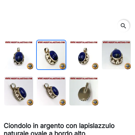
search
Ciondolo in argento con lapislazzulo
naturale ovale a bordo alto