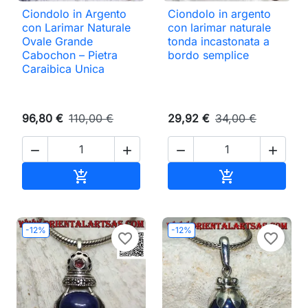
Ciondolo in Argento
Ciondolo in argento
con Larimar Naturale
con larimar naturale
Ovale Grande
tonda incastonata a
Cabochon – Pietra
bordo semplice
Caraibica Unica
96,80 €
110,00 €
29,92 €
34,00 €




Aggiungi al carrello
Aggiungi al ca


-12%
-12%
favorite_border
favorite_border