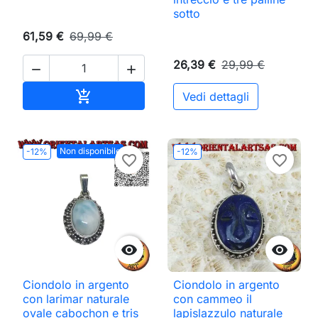
sotto
61,59 €
69,99 €
26,39 €
29,99 €


Aggiungi al carrello

Vedi dettagli
Non disponibile
-12%
-12%
favorite_border
favorite_border


Ciondolo in argento
Ciondolo in argento
con larimar naturale
con cammeo il
ovale cabochon e tris
lapislazzulo naturale