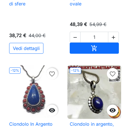
di sfere
ovale
48,39 €
54,99 €
38,72 €
44,00 €


Aggiungi al ca

Vedi dettagli
-12%
-12%
favorite_border
favorite_border


Ciondolo In Argento
Ciondolo in argento,