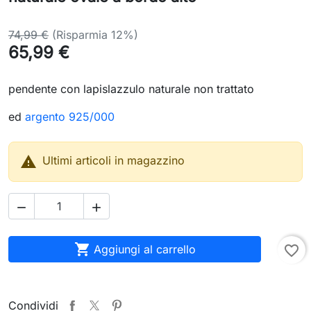
74,99 €
(Risparmia 12%)
65,99 €
pendente con lapislazzulo naturale non trattato
ed
argento 925/000

Ultimi articoli in magazzino



Aggiungi al carrello
favorite_border
Condividi