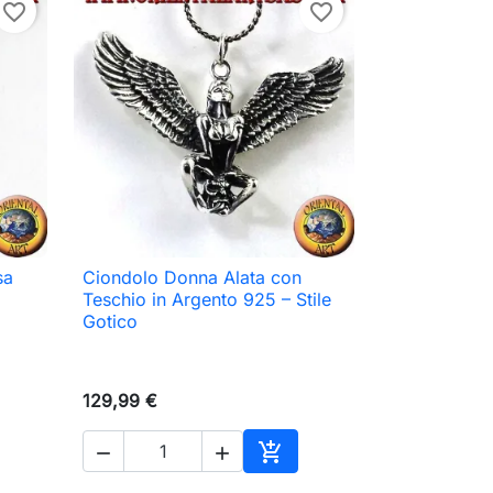
favorite_border
favorite_border
sa
Ciondolo Donna Alata con

Anteprima
Teschio in Argento 925 – Stile
Gotico
129,99 €



ungi al carrello
Aggiungi al carrello