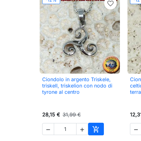
favorite_border
Ciondolo in argento Triskele,
Cion

Anteprima
triskell, triskelion con nodo di
celt
tyrone al centro
terra
28,15 €
31,99 €
12,3




Aggiungi al carrell