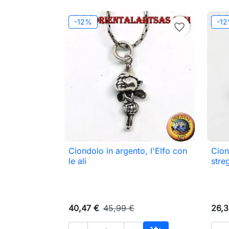
-12%
-1
favorite_border
Ciondolo in argento, l'Elfo con
Cion

Anteprima
le ali
stre
40,47 €
45,99 €
26,3