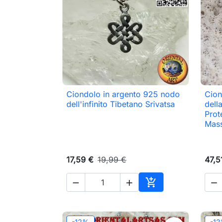
Ciondolo in argento 925 nodo
Cion

Anteprima
dell'infinito Tibetano Srivatsa
dell
Prot
Mass
17,59 €
19,99 €
47,5




Aggiungi al carrell
-12%
-1