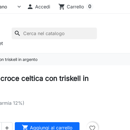

shopping_cart
0
Accedi
Carrello
search
et
n triskell in argento
croce celtica con triskell in
parmia 12%)

Aggiungi al carrello
favorite_border
