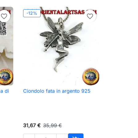
-12%
favorite_border
favorite_border
a di
Ciondolo fata in argento 925

Anteprima
31,67 €
35,99 €