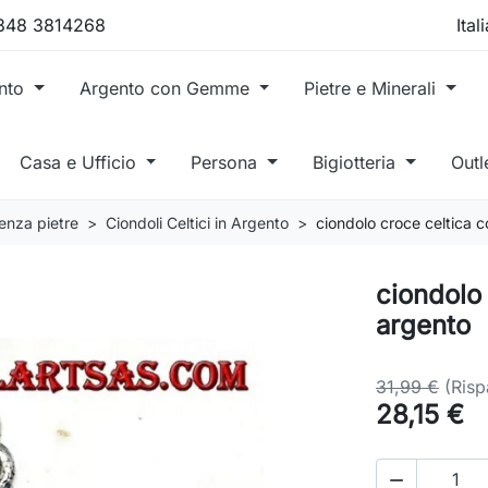
 348 3814268
ento
Argento con Gemme
Pietre e Minerali
Casa e Ufficio
Persona
Bigiotteria
Outl
senza pietre
Ciondoli Celtici in Argento
ciondolo croce celtica co
ciondolo 
argento
31,99 €
(Ris
28,15 €
