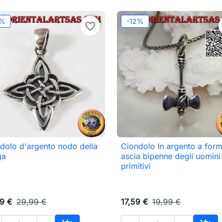
2%
-12%
favorite_border
dolo d'argento nodo della
Ciondolo In argento a form

Anteprima

Anteprima
ga
ascia bipenne degli uomini
primitivi
9 €
29,99 €
17,59 €
19,99 €