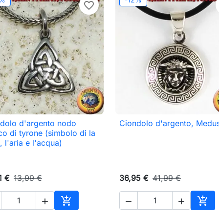
favorite_border
dolo d'argento nodo
Ciondolo d'argento, Medu

Anteprima

Anteprima
ico di tyrone (simbolo di la
, l'aria e l'acqua)
1 €
13,99 €
36,95 €
41,99 €





o
Aggiungi al carrello
Aggi