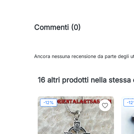
Commenti (0)
Ancora nessuna recensione da parte degli ut
16 altri prodotti nella stessa
-12%
-1
favorite_border