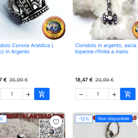
dolo Corona Araldica (
Ciondolo in argento, ascia

Anteprima

Anteprima
io) in Argento
bipenne rifinita a mano
7 €
35,99 €
18,47 €
20,99 €





o
Aggiungi al carrello
Aggi
Non disponibile
2%
-12%
favorite_border