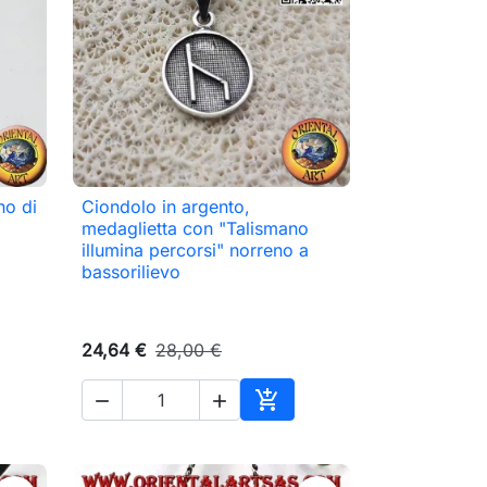
no di
Ciondolo in argento,

Anteprima
medaglietta con "Talismano
illumina percorsi" norreno a
bassorilievo
24,64 €
28,00 €



Aggiungi al carrello