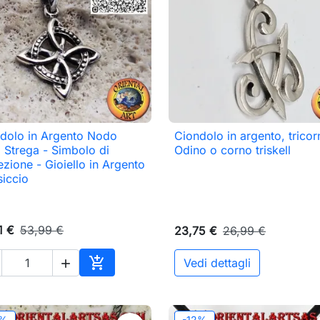
dolo in Argento Nodo
Ciondolo in argento, tricor

Anteprima

Anteprima
a Strega - Simbolo di
Odino o corno triskell
ezione - Gioiello in Argento
iccio
1 €
53,99 €
23,75 €
26,99 €

Vedi dettagli

o
Aggiungi al carrello
2%
-12%