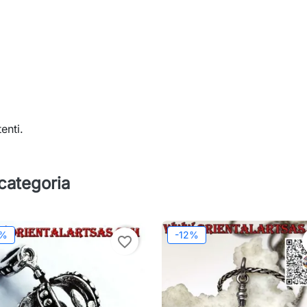
enti.
 categoria
2%
-12%
favorite_border