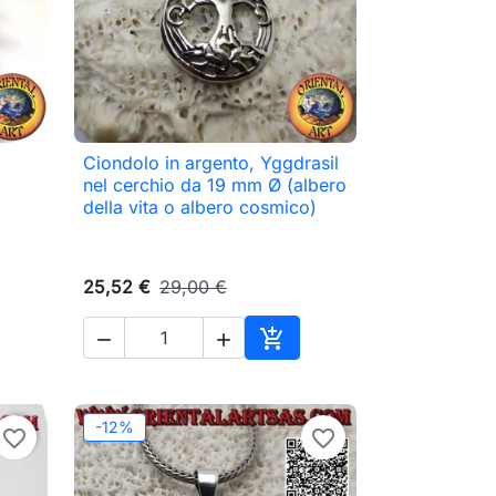
Ciondolo in argento, Yggdrasil

Anteprima
nel cerchio da 19 mm Ø (albero
della vita o albero cosmico)
25,52 €
29,00 €



ungi al carrello
Aggiungi al carrello
-12%
favorite_border
favorite_border