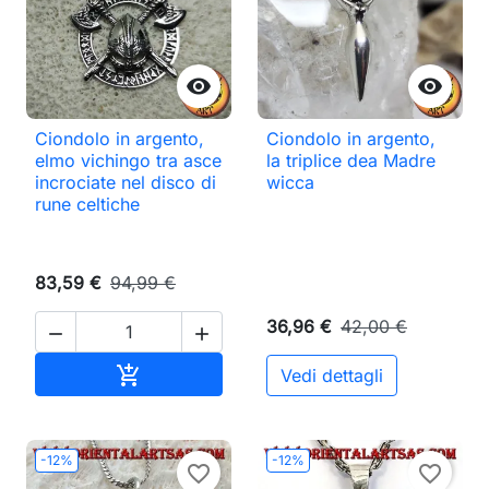


Ciondolo in argento,
Ciondolo in argento,
elmo vichingo tra asce
la triplice dea Madre
incrociate nel disco di
wicca
rune celtiche
83,59 €
94,99 €
36,96 €
42,00 €


Aggiungi al carrello

Vedi dettagli
-12%
-12%
favorite_border
favorite_border