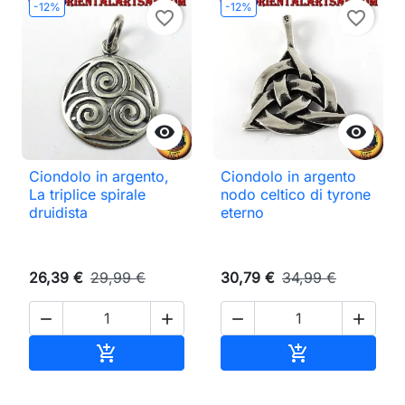
-12%
-12%
favorite_border
favorite_border


Ciondolo in argento,
Ciondolo in argento
La triplice spirale
nodo celtico di tyrone
druidista
eterno
26,39 €
29,99 €
30,79 €
34,99 €




Aggiungi al carrello
Aggiungi al ca

