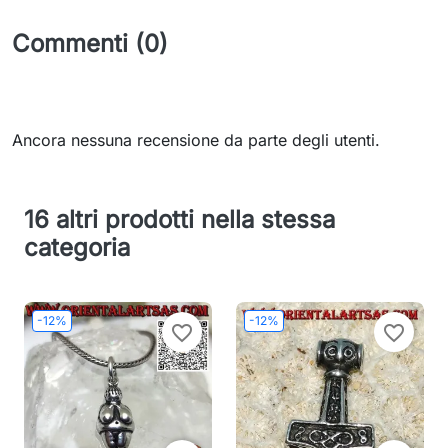
Commenti (0)
Ancora nessuna recensione da parte degli utenti.
16 altri prodotti nella stessa
categoria
-12%
-12%
favorite_border
favorite_border