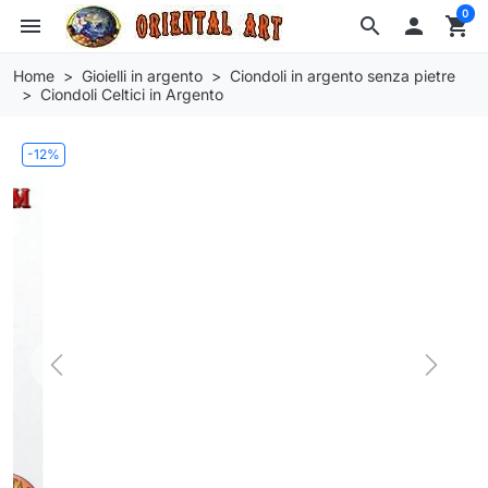
0
menu
search

shopping_cart
Home
Gioielli in argento
Ciondoli in argento senza pietre
Ciondoli Celtici in Argento
-12%
Previous
Next