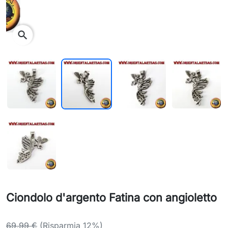
search
Ciondolo d'argento Fatina con angioletto
69,99 €
(Risparmia 12%)