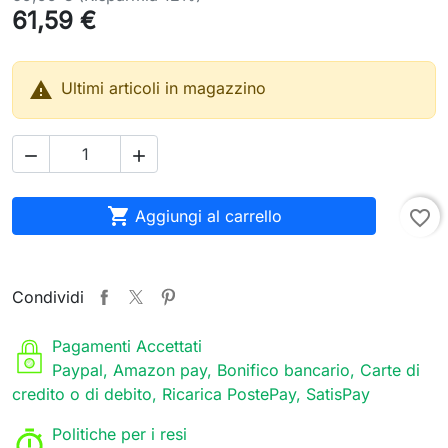
61,59 €

Ultimi articoli in magazzino



Aggiungi al carrello
favorite_border
Condividi
Pagamenti Accettati
Paypal, Amazon pay, Bonifico bancario, Carte di
credito o di debito, Ricarica PostePay, SatisPay
Politiche per i resi