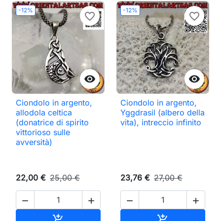
-12%
-12%
favorite_border
favorite_border


Ciondolo in argento,
Ciondolo in argento,
allodola celtica
Yggdrasil (albero della
(donatrice di spirito
vita), intreccio infinito
vittorioso sulle
avversità)
22,00 €
25,00 €
23,76 €
27,00 €




Aggiungi al carrello
Aggiungi al ca

