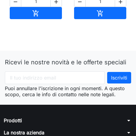




Aggiungi al carrello
Aggiungi al ca


Ricevi le nostre novità e le offerte speciali
Puoi annullare l'iscrizione in ogni momenti. A questo
scopo, cerca le info di contatto nelle note legali.
arrow_drop_down
Prodotti
arrow_drop_down
La nostra azienda