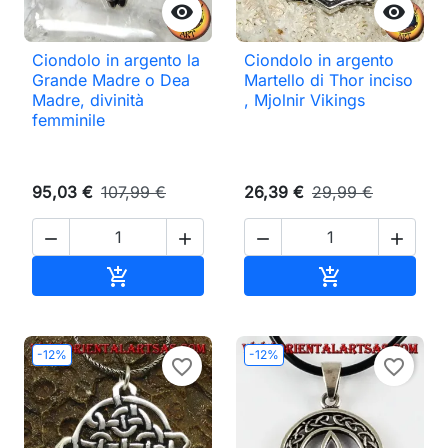


Ciondolo in argento la
Ciondolo in argento
Grande Madre o Dea
Martello di Thor inciso
Madre, divinità
, Mjolnir Vikings
femminile
95,03 €
107,99 €
26,39 €
29,99 €




Aggiungi al carrello
Aggiungi al ca


-12%
-12%
favorite_border
favorite_border