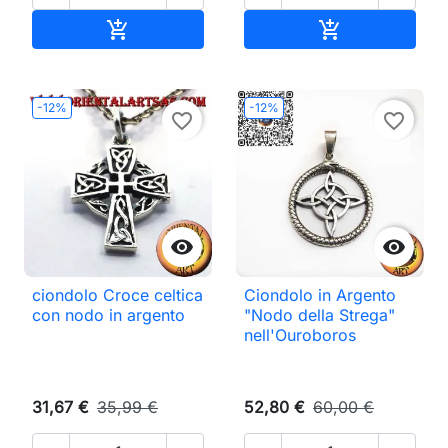
Aggiungi al carrello
Aggiungi al ca


-12%
-12%
favorite_border
favorite_border


ciondolo Croce celtica
Ciondolo in Argento
con nodo in argento
"Nodo della Strega"
nell'Ouroboros
31,67 €
35,99 €
52,80 €
60,00 €