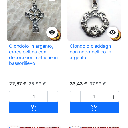


Ciondolo in argento,
Ciondolo claddagh
croce celtica con
con nodo celtico in
decorazioni celtiche in
argento
bassorilievo
22,87 €
25,99 €
33,43 €
37,99 €




Aggiungi al carrello
Aggiungi al ca

