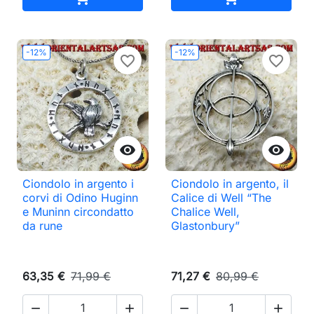
-12%
-12%
favorite_border
favorite_border


Ciondolo in argento i
Ciondolo in argento, il
corvi di Odino Huginn
Calice di Well “The
e Muninn circondatto
Chalice Well,
da rune
Glastonbury”
63,35 €
71,99 €
71,27 €
80,99 €



