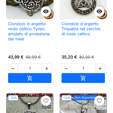


Ciondolo in argento
Ciondolo d'argento
nodo celtico Tynan,
Triquetra nel cerchio
amuleto di protezione
di nodo celtico
dal male
43,99 €
49,99 €
35,20 €
40,00 €




Aggiungi al carrello
Aggiungi al ca


Non disponibile
-12%
-12%
favorite_border
favorite_border