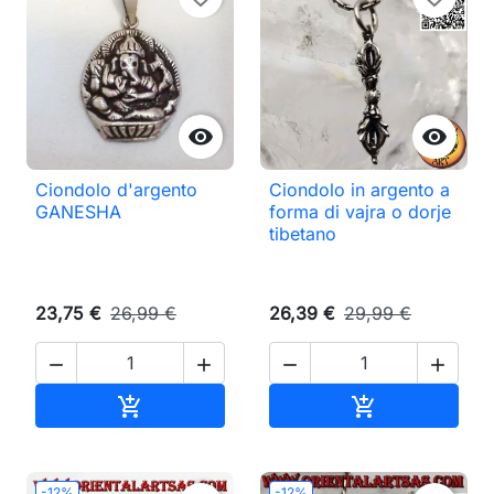


Ciondolo d'argento
Ciondolo in argento a
GANESHA
forma di vajra o dorje
tibetano
23,75 €
26,99 €
26,39 €
29,99 €




Aggiungi al carrello
Aggiungi al ca


-12%
-12%