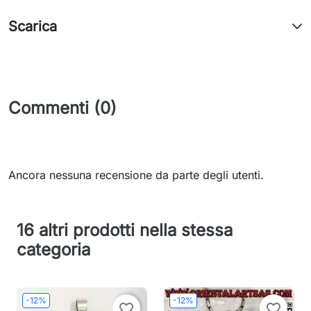
Scarica
Commenti (0)
Ancora nessuna recensione da parte degli utenti.
16 altri prodotti nella stessa
categoria
-12%
-12%
favorite_border
favorite_border