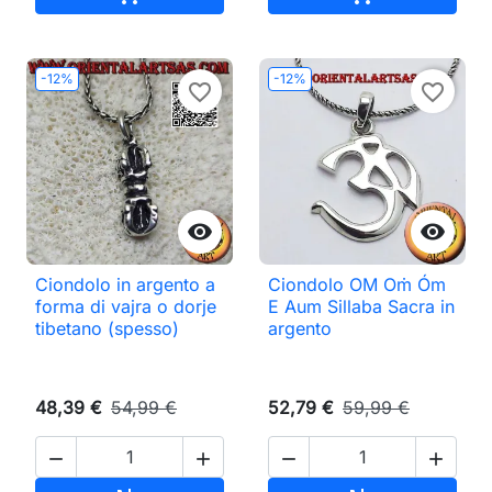
-12%
-12%
favorite_border
favorite_border


Ciondolo in argento a
Ciondolo OM Oṁ Óm
forma di vajra o dorje
E Aum Sillaba Sacra in
tibetano (spesso)
argento
48,39 €
54,99 €
52,79 €
59,99 €



