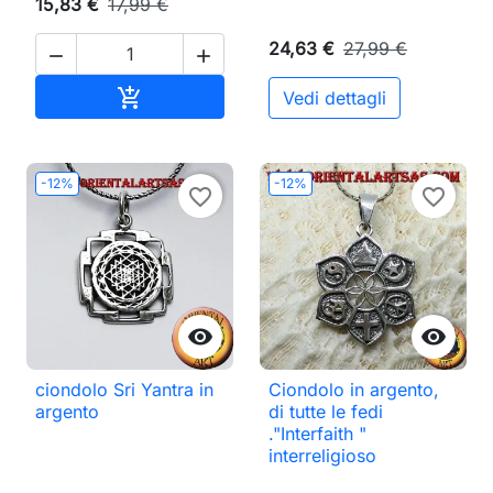
15,83 €
17,99 €
24,63 €
27,99 €


Aggiungi al carrello

Vedi dettagli
-12%
-12%
favorite_border
favorite_border


ciondolo Sri Yantra in
Ciondolo in argento,
argento
di tutte le fedi
."Interfaith "
interreligioso