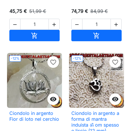
45,75 €
51,99 €
74,79 €
84,99 €




Aggiungi al carrello
Aggiungi al ca


-12%
-12%
favorite_border
favorite_border


Ciondolo in argento
Ciondolo in argento a
Fior di loto nel cerchio
forma di mantra
induista ॐ om spesso
e liscio (12 mm)