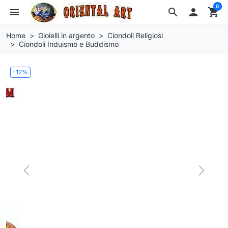
0
menu
search

shopping_cart
Home
Gioielli in argento
Ciondoli Religiosi
Ciondoli Induismo e Buddismo
-12%
Previous
Next