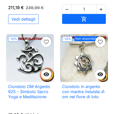
211,19 €
239,99 €


Aggiungi al ca

Vedi dettagli
Non disponibile
-12%
-12%
favorite_border
favorite_border


Ciondolo OM Argento
Ciondolo in argento
925 - Simbolo Sacro
con mantra induista ॐ
Yoga e Meditazione
om nel fiore di loto