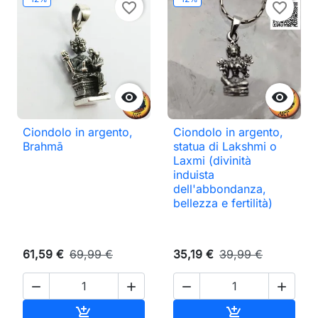
favorite_border
favorite_border


Ciondolo in argento,
Ciondolo in argento,
Brahmā
statua di Lakshmi o
Laxmi (divinità
induista
dell'abbondanza,
bellezza e fertilità)
61,59 €
69,99 €
35,19 €
39,99 €




Aggiungi al carrello
Aggiungi al ca

