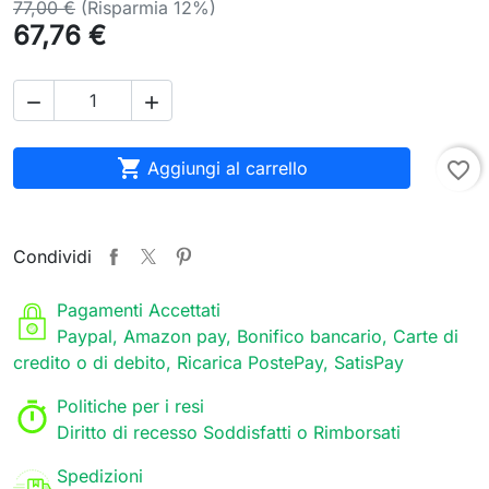
77,00 €
(Risparmia 12%)
67,76 €



Aggiungi al carrello
favorite_border
Condividi
Pagamenti Accettati
Paypal, Amazon pay, Bonifico bancario, Carte di
credito o di debito, Ricarica PostePay, SatisPay
Politiche per i resi
Diritto di recesso Soddisfatti o Rimborsati
Spedizioni