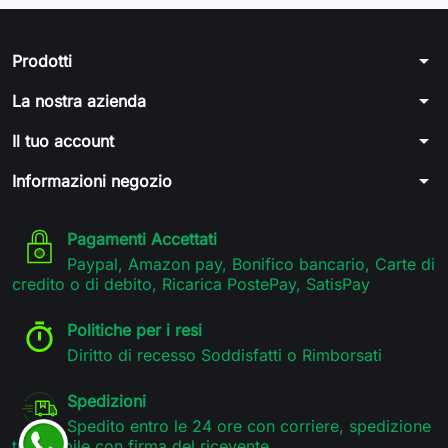
arrow_drop_down
Prodotti
arrow_drop_down
La nostra azienda
arrow_drop_down
Il tuo account
arrow_drop_down
Informazioni negozio
Pagamenti Accettati
Paypal, Amazon pay, Bonifico bancario, Carte di
credito o di debito, Ricarica PostePay, SatisPay
Politiche per i resi
Diritto di recesso Soddisfatti o Rimborsati
Spedizioni
Spedito entro le 24 ore con corriere, spedizione
tracciabile con firma del ricevente