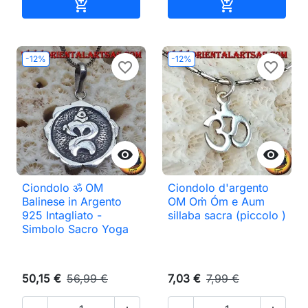
Aggiungi al carrello
Aggiungi al ca


-12%
-12%
favorite_border
favorite_border


Ciondolo ॐ OM
Ciondolo d'argento
Balinese in Argento
OM Oṁ Óm e Aum
925 Intagliato -
sillaba sacra (piccolo )
Simbolo Sacro Yoga
50,15 €
56,99 €
7,03 €
7,99 €