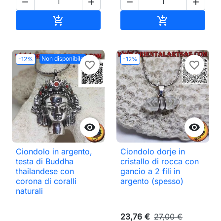




Aggiungi al carrello
Aggiungi al ca


Non disponibile
-12%
-12%
favorite_border
favorite_border


Ciondolo in argento,
Ciondolo dorje in
testa di Buddha
cristallo di rocca con
thailandese con
gancio a 2 fili in
corona di coralli
argento (spesso)
naturali
23,76 €
27,00 €