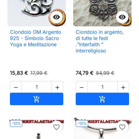


Ciondolo OM Argento
Ciondolo in argento,
925 - Simbolo Sacro
di tutte le fedi
Yoga e Meditazione
."Interfaith "
interreligioso
15,83 €
17,99 €
74,79 €
84,99 €




Aggiungi al carrello
Aggiungi al ca


-12%
-12%
favorite_border
favorite_border