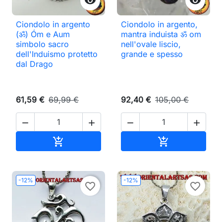


Ciondolo in argento
Ciondolo in argento,
(ॐ) Óm e Aum
mantra induista ॐ om
simbolo sacro
nell'ovale liscio,
dell'Induismo protetto
grande e spesso
dal Drago
61,59 €
69,99 €
92,40 €
105,00 €




Aggiungi al carrello
Aggiungi al ca


-12%
-12%
favorite_border
favorite_border