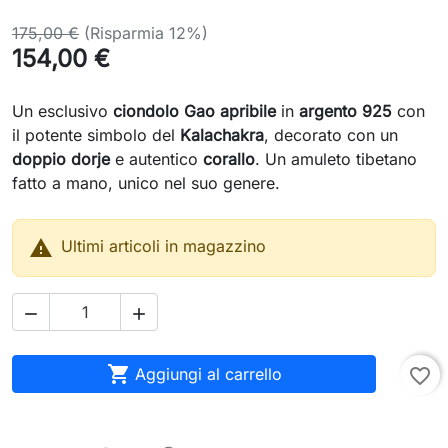
175,00 €
(Risparmia 12%)
154,00 €
Un esclusivo
ciondolo Gao apribile
in
argento 925
con
il potente simbolo del
Kalachakra
, decorato con un
doppio dorje
e autentico
corallo
. Un amuleto tibetano
fatto a mano, unico nel suo genere.

Ultimi articoli in magazzino



Aggiungi al carrello
favorite_border