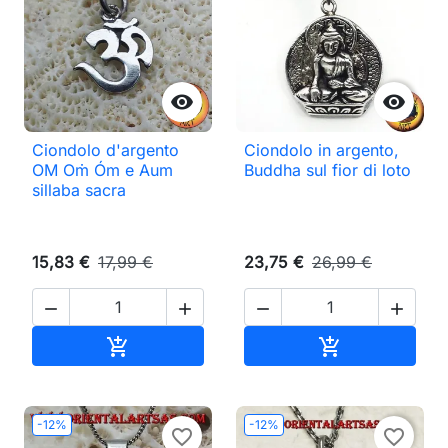


Ciondolo d'argento
Ciondolo in argento,
OM Oṁ Óm e Aum
Buddha sul fior di loto
sillaba sacra
15,83 €
17,99 €
23,75 €
26,99 €




Aggiungi al carrello
Aggiungi al ca


-12%
-12%
favorite_border
favorite_border