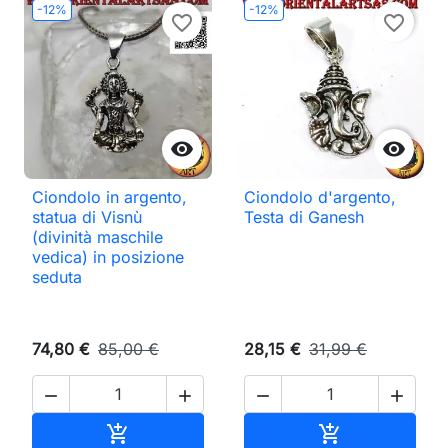
-12%
-12%
favorite_border
favorite_border


Ciondolo in argento,
Ciondolo d'argento,
statua di Visnù
Testa di Ganesh
(divinità maschile
vedica) in posizione
seduta
74,80 €
85,00 €
28,15 €
31,99 €




Aggiungi al carrello
Aggiungi al ca

