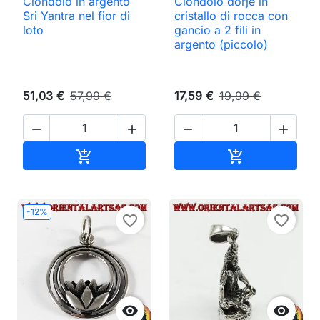
Ciondolo in argento
Ciondolo dorje in
Sri Yantra nel fior di
cristallo di rocca con
loto
gancio a 2 fili in
argento (piccolo)
51,03 €
57,99 €
17,59 €
19,99 €




Aggiungi al carrello
Aggiungi al ca


-12%
favorite_border
favorite_border

