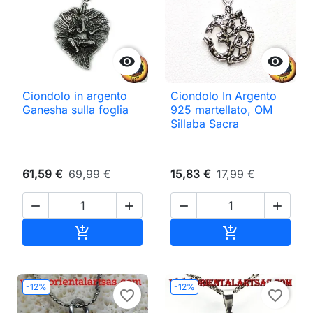


Ciondolo in argento
Ciondolo In Argento
Ganesha sulla foglia
925 martellato, OM
Sillaba Sacra
61,59 €
69,99 €
15,83 €
17,99 €




Aggiungi al carrello
Aggiungi al ca


-12%
-12%
favorite_border
favorite_border