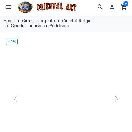
0
menu
search

shopping_cart
Home
Gioielli in argento
Ciondoli Religiosi
Ciondoli Induismo e Buddismo
-12%
Previous
Next