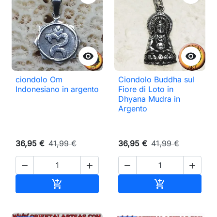


ciondolo Om
Ciondolo Buddha sul
Indonesiano in argento
Fiore di Loto in
Dhyana Mudra in
Argento
36,95 €
41,99 €
36,95 €
41,99 €




Aggiungi al carrello
Aggiungi al ca

