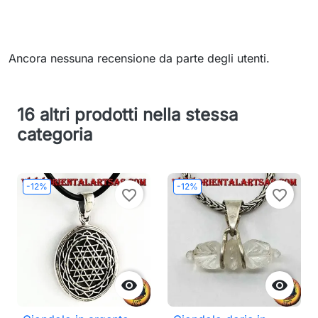
Ancora nessuna recensione da parte degli utenti.
16 altri prodotti nella stessa
categoria
-12%
-12%
favorite_border
favorite_border

