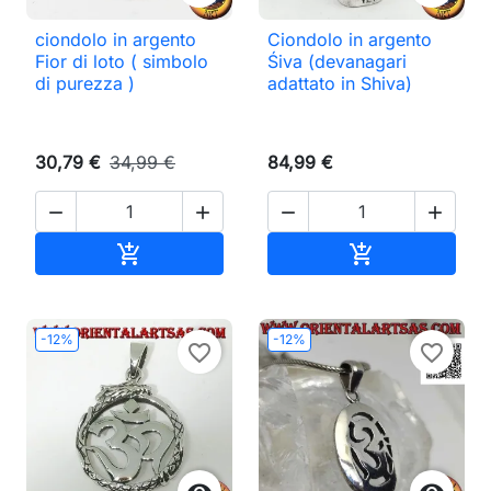
ciondolo in argento
Ciondolo in argento
Fior di loto ( simbolo
Śiva (devanagari
di purezza )
adattato in Shiva)
30,79 €
34,99 €
84,99 €




Aggiungi al carrello
Aggiungi al ca


-12%
-12%
favorite_border
favorite_border