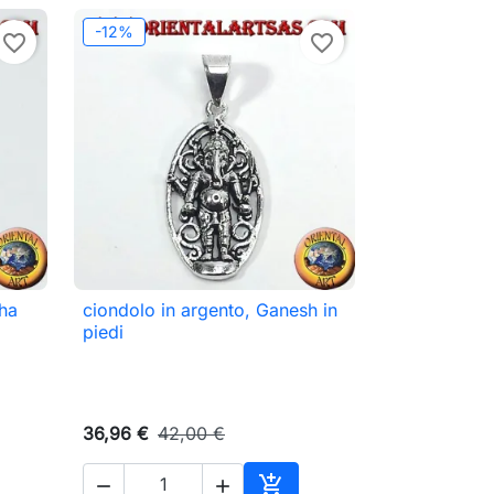
-12%
favorite_border
favorite_border
ha
ciondolo in argento, Ganesh in

Anteprima
piedi
36,96 €
42,00 €


