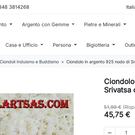
 348 3814268
ento
Argento con Gemme
Pietre e Minerali
Casa e Ufficio
Persona
Bigiotteria
Outl
Ciondoli Induismo e Buddismo
Ciondolo in argento 925 nodo di Sri
Ciondolo
Srivatsa 
51,99 €
(Ris
45,75 €
