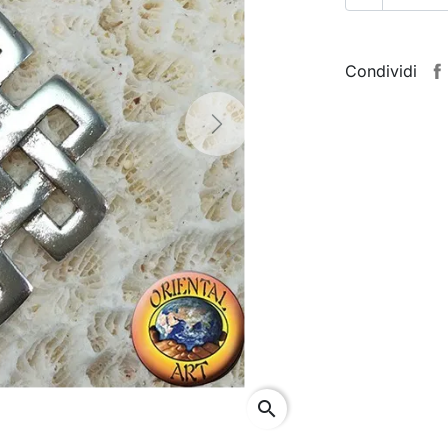
Condividi
Next
search