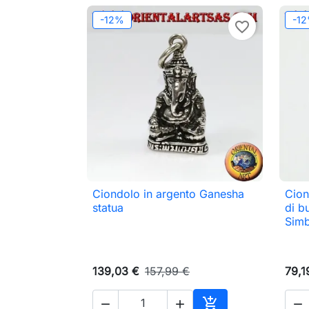
-12%
-1
favorite_border
Ciondolo in argento Ganesha
Cion

Anteprima
statua
di b
Simb
139,03 €
157,99 €
79,1



