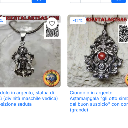
o
Aggiungi al carrello
Aggi
2%
-12%
favorite_border
dolo in argento, statua di
Ciondolo in argento

Anteprima

Anteprima
ù (divinità maschile vedica)
Aṣṭamaṃgala "gli otto simb
osizione seduta
del buon auspicio" con cor
(grande)