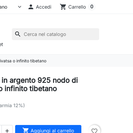

shopping_cart
0
Accedi
Carrello
search
et
vatsa o infinito tibetano
 in argento 925 nodo di
o infinito tibetano
parmia 12%)

Aggiungi al carrello
favorite_border
