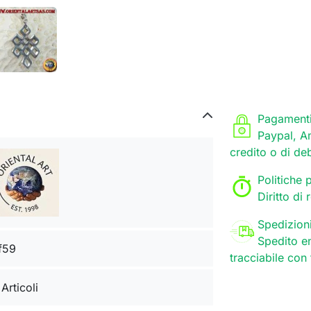
Pagamenti
Paypal, A
credito o di de
Politiche p
Diritto di
Spedizion
Spedito en
f59
tracciabile con
 Articoli