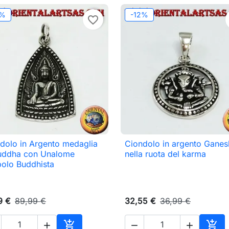
2%
-12%
favorite_border
dolo in Argento medaglia
Ciondolo in argento Ganes

Anteprima

Anteprima
uddha con Unalome
nella ruota del karma
olo Buddhista
9 €
89,99 €
32,55 €
36,99 €




