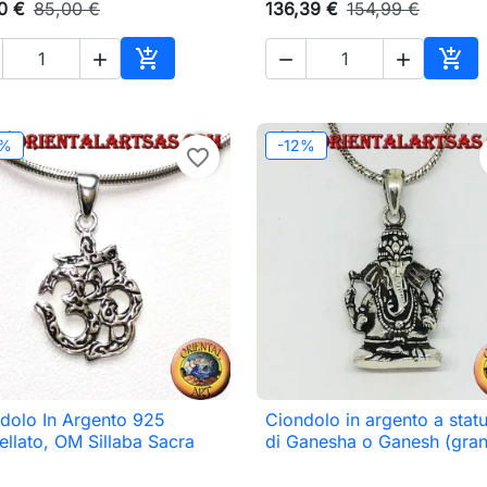
0 €
85,00 €
136,39 €
154,99 €





o
Aggiungi al carrello
Aggi
2%
-12%
favorite_border
dolo In Argento 925
Ciondolo in argento a statu

Anteprima

Anteprima
ellato, OM Sillaba Sacra
di Ganesha o Ganesh (gra