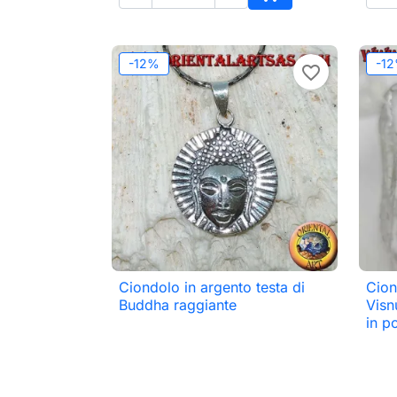
Aggiungi al carrell
-12%
-1
favorite_border
Ciondolo in argento testa di
Cion

Anteprima
Buddha raggiante
Visn
in p