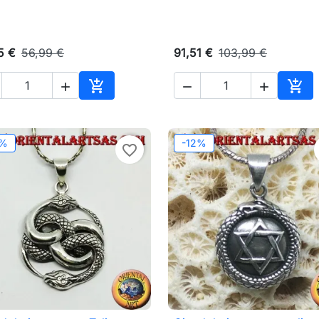
5 €
56,99 €
91,51 €
103,99 €





o
Aggiungi al carrello
Aggi
2%
-12%
favorite_border