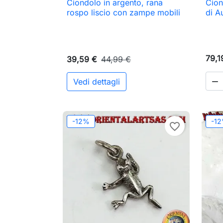
Ciondolo in argento, rana
Cion

Anteprima
rospo liscio con zampe mobili
di A
79,1
39,59 €
44,99 €
Vedi dettagli

-12%
-1
favorite_border