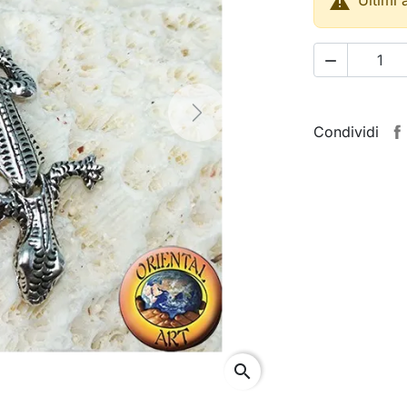


Next
Condividi
search