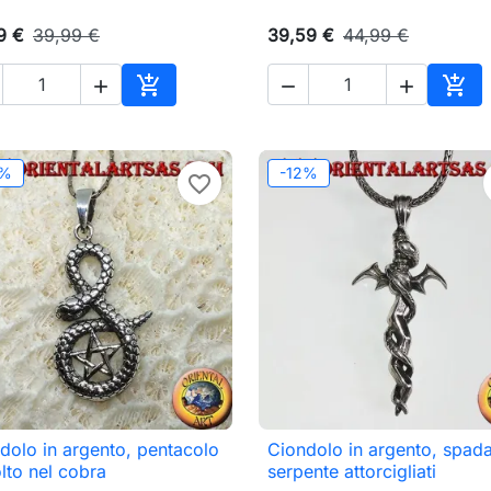
9 €
39,99 €
39,59 €
44,99 €





o
Aggiungi al carrello
Aggi
2%
-12%
favorite_border
dolo in argento, pentacolo
Ciondolo in argento, spad

Anteprima

Anteprima
lto nel cobra
serpente attorcigliati