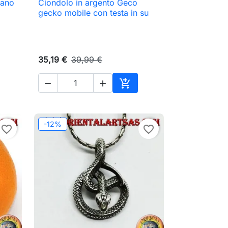
mano
Ciondolo in argento Geco

Anteprima
gecko mobile con testa in su
35,19 €
39,99 €



ungi al carrello
Aggiungi al carrello
-12%
favorite_border
favorite_border