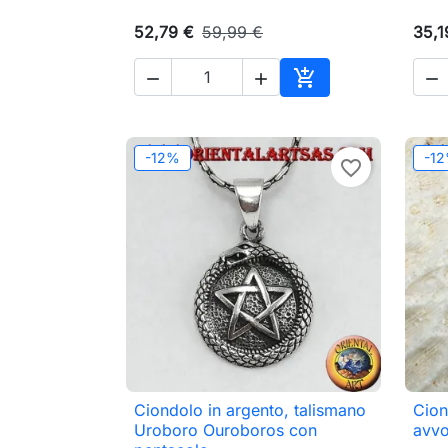
52,79 €
59,99 €
35,1




Aggiungi al carrell
-12%
-1
favorite_border
Ciondolo in argento, talismano
Cion

Anteprima
Uroboro Ouroboros con
avvo