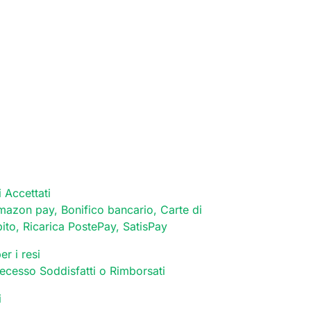
 Accettati
mazon pay, Bonifico bancario, Carte di
bito, Ricarica PostePay, SatisPay
er i resi
 recesso Soddisfatti o Rimborsati
i