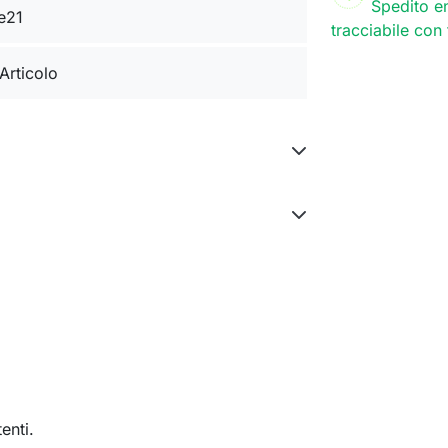
Spedito en
e21
tracciabile con
 Articolo
enti.