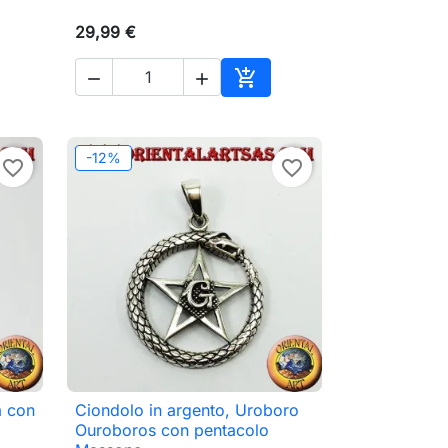
29,99 €



ungi al carrello
Aggiungi al carrello
-12%
favorite_border
favorite_border
a con
Ciondolo in argento, Uroboro

Anteprima
Ouroboros con pentacolo