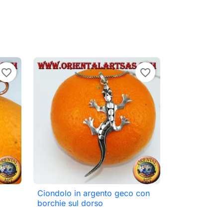
favorite_border
favorite_border
a
Ciondolo in argento geco con

Anteprima
borchie sul dorso