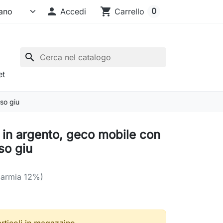

shopping_cart
0
Accedi
Carrello
search
et
so giu
 in argento, geco mobile con
so giu
parmia 12%)
articoli in magazzino