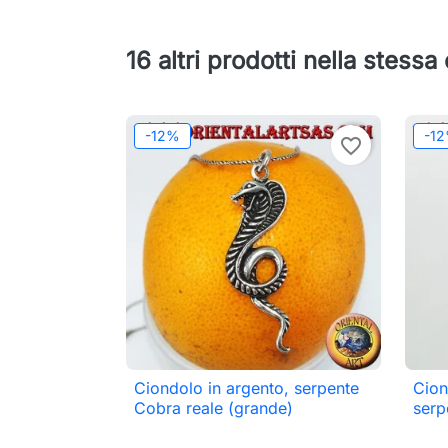
16 altri prodotti nella stessa
-12%
-1
favorite_border
Ciondolo in argento, serpente
Cion

Anteprima
Cobra reale (grande)
serp