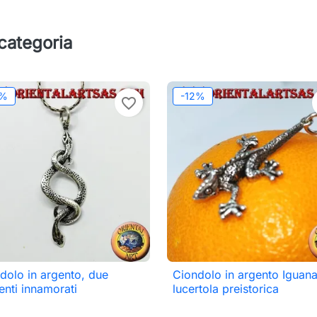
 categoria
2%
-12%
favorite_border
dolo in argento, due
Ciondolo in argento Iguan

Anteprima

Anteprima
enti innamorati
lucertola preistorica