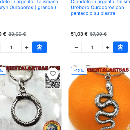
dolo in argento, Talismano
Ciondolo in argento, talis

Anteprima

Anteprima
uryn Ouroboros ( grande )
Uroboro Ouroboros con
pentacolo su piastra
9 €
89,99 €
51,03 €
57,99 €





Aggiungi al carrello
Aggi
2%
-12%
favorite_border