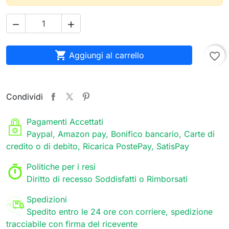



Aggiungi al carrello
favorite_border
Condividi
Pagamenti Accettati
Paypal, Amazon pay, Bonifico bancario, Carte di
credito o di debito, Ricarica PostePay, SatisPay
Politiche per i resi
Diritto di recesso Soddisfatti o Rimborsati
Spedizioni
Spedito entro le 24 ore con corriere, spedizione
tracciabile con firma del ricevente