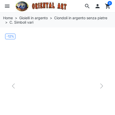
0
menu
search

shopping_cart
Home
Gioielli in argento
Ciondoli in argento senza pietre
C. Simboli vari
-12%
Previous
Next