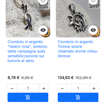
favorite_border
favorite_border


Ciondolo in argento
Ciondolo in argento
"nastro rosa", simbolo
Tomoe solare
della campagna sulla
chiamato anche mitsu-
sensibilizzazione sul
domoe
tumore al seno
8,79 €
9,99 €
134,63 €
152,99 €




Aggiungi al carrello
Aggiungi al ca

