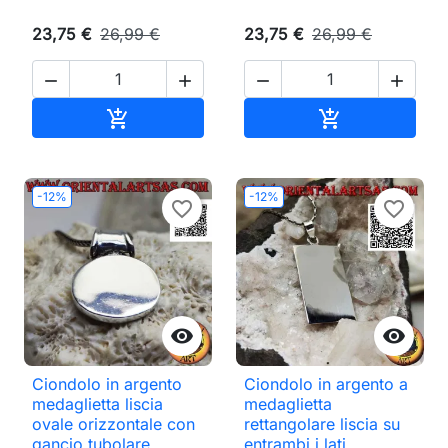
23,75 €
26,99 €
23,75 €
26,99 €




Aggiungi al carrello
Aggiungi al ca


-12%
-12%
favorite_border
favorite_border


Ciondolo in argento
Ciondolo in argento a
medaglietta liscia
medaglietta
ovale orizzontale con
rettangolare liscia su
gancio tubolare
entrambi i lati