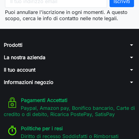
Puoi annullare l'iscrizione in ogni momenti. A questo
scopo, cerca le info di contatto nelle note legali.
arrow_drop_down
Prodotti
arrow_drop_down
La nostra azienda
arrow_drop_down
Il tuo account
arrow_drop_down
Informazioni negozio
Pagamenti Accettati
Paypal, Amazon pay, Bonifico bancario, Carte di
credito o di debito, Ricarica PostePay, SatisPay
Politiche per i resi
Diritto di recesso Soddisfatti o Rimborsati