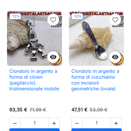
-12%
-12%
favorite_border
favorite_border


Ciondolo in argento a
Ciondolo in argento a
forma di clown
forma di cucchiaino
(pagliaccio)
con incisioni
tridimensionale mobile
geometriche (ovale)
63,35 €
71,99 €
47,51 €
53,99 €



