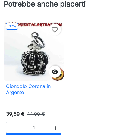
Potrebbe anche piacerti
-12%
favorite_border

Ciondolo Corona in
Argento
39,59 €
44,99 €

