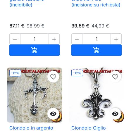
(incidibile)
(incisione su richiesta)
87,11 €
98,99 €
39,59 €
44,99 €




Aggiungi al carrello
Aggiungi al ca


-12%
-12%
favorite_border
favorite_border


Ciondolo in argento
Ciondolo Giglio