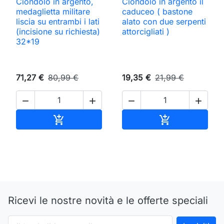
Ciondolo in argento,
Ciondolo in argento il
medaglietta militare
caduceo ( bastone
liscia su entrambi i lati
alato con due serpenti
(incisione su richiesta)
attorcigliati )
32*19
71,27 €
80,99 €
19,35 €
21,99 €




Aggiungi al carrello
Aggiungi al ca


Ricevi le nostre novità e le offerte speciali