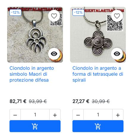
-12%
-12%
favorite_border
favorite_border


Ciondolo in argento
Ciondolo in argento a
simbolo Maori di
forma di tetrasquele di
protezione difesa
spirali
82,71 €
93,99 €
27,27 €
30,99 €




Aggiungi al carrello
Aggiungi al ca

