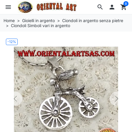
0
menu
search

shopping_cart
Home
Gioielli in argento
Ciondoli in argento senza pietre
Ciondoli Simboli vari in argento
-12%
Previous
Next