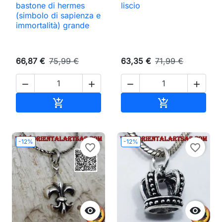
bastone di hermes
liscio
(simbolo di sapienza e
immortalità) grande
66,87 €
75,99 €
63,35 €
71,99 €




Aggiungi al carrello
Aggiungi al ca


-12%
-12%
favorite_border
favorite_border

