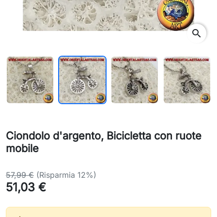
search
Ciondolo d'argento, Bicicletta con ruote
mobile
57,99 €
(Risparmia 12%)
51,03 €