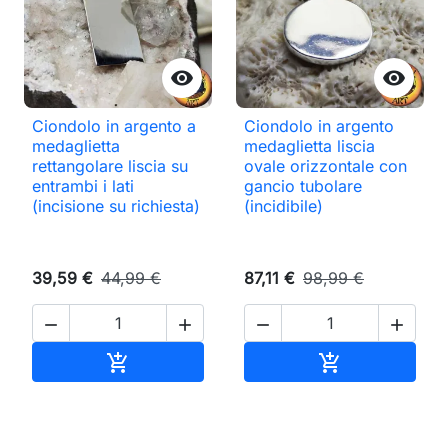


Ciondolo in argento a
Ciondolo in argento
medaglietta
medaglietta liscia
rettangolare liscia su
ovale orizzontale con
entrambi i lati
gancio tubolare
(incisione su richiesta)
(incidibile)
39,59 €
44,99 €
87,11 €
98,99 €




Aggiungi al carrello
Aggiungi al ca

