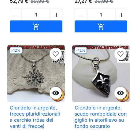
52,79 €
59,99 €
27,27 €
30,99 €




Aggiungi al carrello
Aggiungi al ca


-12%
-12%
favorite_border
favorite_border


Ciondolo in argento,
Ciondolo in argento,
frecce pluridirezionali
scudo romboidale con
a cerchio (rosa dei
giglio in altorilievo su
venti di frecce)
fondo oscurato