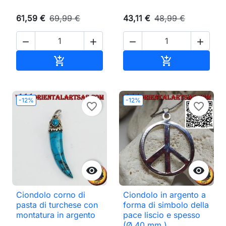
61,59 €
69,99 €
43,11 €
48,99 €




Aggiungi al carrello
Aggiungi al ca


-12%
-12%
favorite_border
favorite_border


Ciondolo corno di
Ciondolo in argento a
pasta di turchese con
forma di simbolo della
montatura in argento
pace liscio e spesso
(Ø 40 mm.)