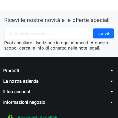
Ricevi le nostre novità e le offerte speciali
Puoi annullare l'iscrizione in ogni momenti. A questo
scopo, cerca le info di contatto nelle note legali.
arrow_drop_down
Prodotti
arrow_drop_down
La nostra azienda
arrow_drop_down
Il tuo account
arrow_drop_down
Informazioni negozio
Pagamenti Accettati