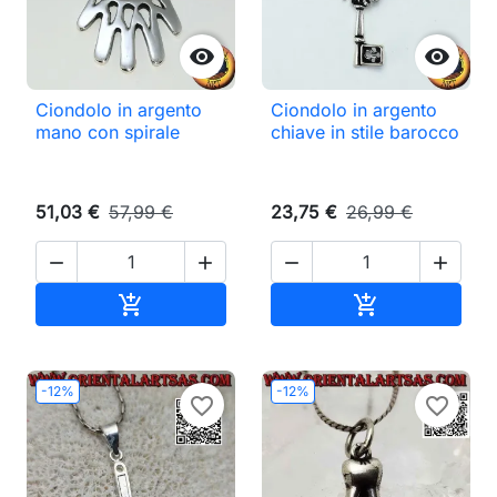


Ciondolo in argento
Ciondolo in argento
mano con spirale
chiave in stile barocco
51,03 €
57,99 €
23,75 €
26,99 €




Aggiungi al carrello
Aggiungi al ca


-12%
-12%
favorite_border
favorite_border