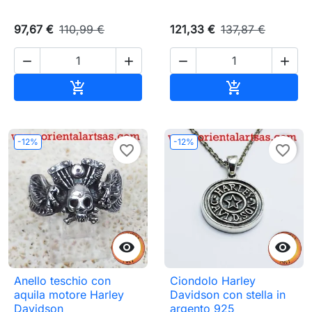
97,67 €
110,99 €
121,33 €
137,87 €




Aggiungi al carrello
Aggiungi al c


-12%
-12%
favorite_border
favorite_border


Anello teschio con
Ciondolo Harley
aquila motore Harley
Davidson con stella in
Davidson
argento 925