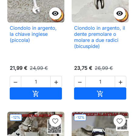


Ciondolo in argento,
Ciondolo in argento, il
la chiave inglese
dente premolare o
(piccola)
molare a due radici
(bicuspide)
21,99 €
24,99 €
23,75 €
26,99 €




Aggiungi al carrello
Aggiungi al ca


-12%
-12%
favorite_border
favorite_border