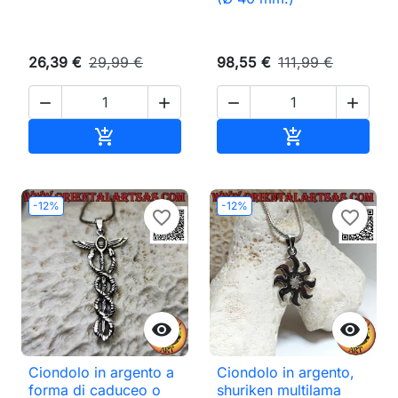
26,39 €
29,99 €
98,55 €
111,99 €




Aggiungi al carrello
Aggiungi al ca


-12%
-12%
favorite_border
favorite_border


Ciondolo in argento a
Ciondolo in argento,
forma di caduceo o
shuriken multilama