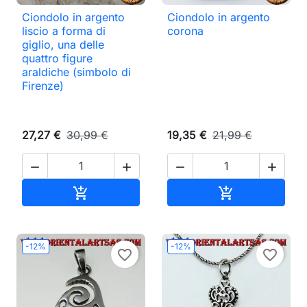
Ciondolo in argento
Ciondolo in argento
liscio a forma di
corona
giglio, una delle
quattro figure
araldiche (simbolo di
Firenze)
27,27 €
30,99 €
19,35 €
21,99 €




Aggiungi al carrello
Aggiungi al ca


-12%
-12%
favorite_border
favorite_border