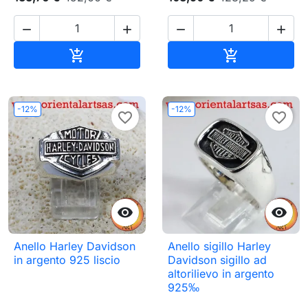




Aggiungi al carrello
Aggiungi al c


-12%
-12%
favorite_border
favorite_border


Anello Harley Davidson
Anello sigillo Harley
in argento 925 liscio
Davidson sigillo ad
altorilievo in argento
925‰