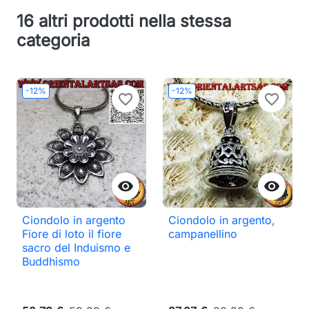
16 altri prodotti nella stessa
categoria
-12%
-12%
favorite_border
favorite_border


Ciondolo in argento
Ciondolo in argento,
Fiore di loto il fiore
campanellino
sacro del Induismo e
Buddhismo