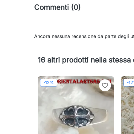
Commenti (0)
Ancora nessuna recensione da parte degli ut
16 altri prodotti nella stessa
-12%
-1
favorite_border