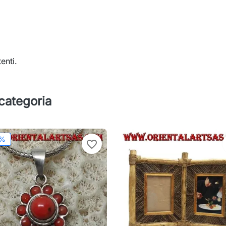
enti.
 categoria
2%
favorite_border