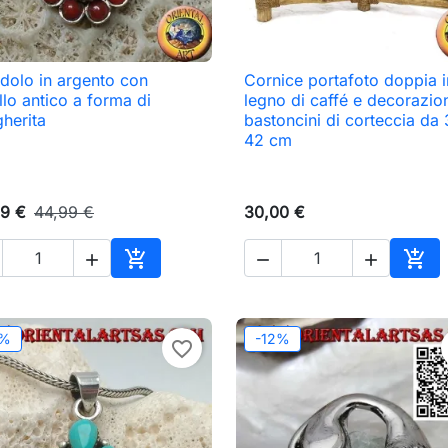
dolo in argento con
Cornice portafoto doppia i

Anteprima

Anteprima
llo antico a forma di
legno di caffé e decorazion
herita
bastoncini di corteccia da
42 cm
9 €
44,99 €
30,00 €





o
Aggiungi al carrello
Aggi
2%
-12%
favorite_border