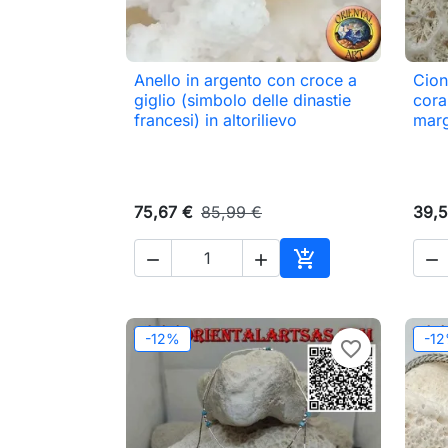
Anello in argento con croce a
Cion

Anteprima
giglio (simbolo delle dinastie
cora
francesi) in altorilievo
marg
75,67 €
85,99 €
39,5




Aggiungi al carrell
-12%
-1
favorite_border