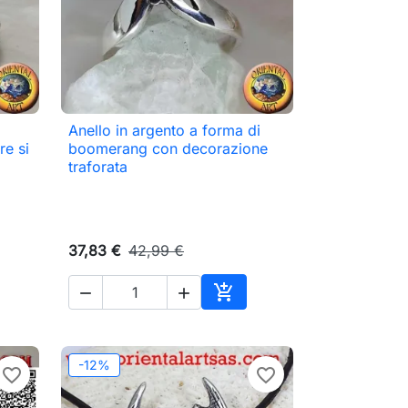
Anello in argento a forma di

Anteprima
re si
boomerang con decorazione
traforata
37,83 €
42,99 €



ungi al carrello
Aggiungi al carrello
-12%
favorite_border
favorite_border