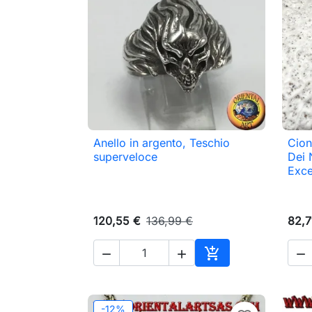
Anello in argento, Teschio
Cion

Anteprima
superveloce
Dei 
Exce
120,55 €
136,99 €
82,7




Aggiungi al carrell
-12%