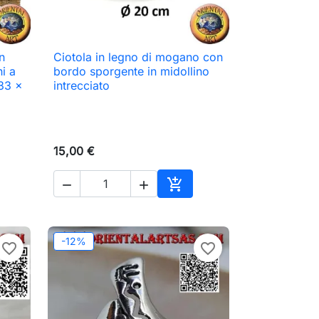
n
Ciotola in legno di mogano con

Anteprima
i a
bordo sporgente in midollino
 33 x
intrecciato
15,00 €



ungi al carrello
Aggiungi al carrello
-12%
favorite_border
favorite_border