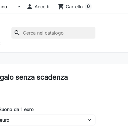

shopping_cart
0
Accedi
Carrello
search
et
galo senza scadenza
Buono da 1 euro