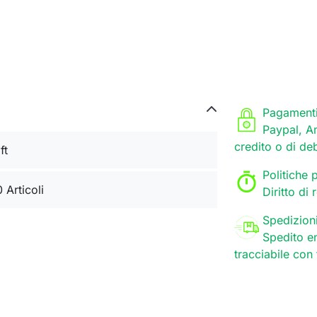
Pagamenti
Paypal, A
credito o di de
ft
Politiche p
0 Articoli
Diritto di
Spedizion
Spedito en
tracciabile con