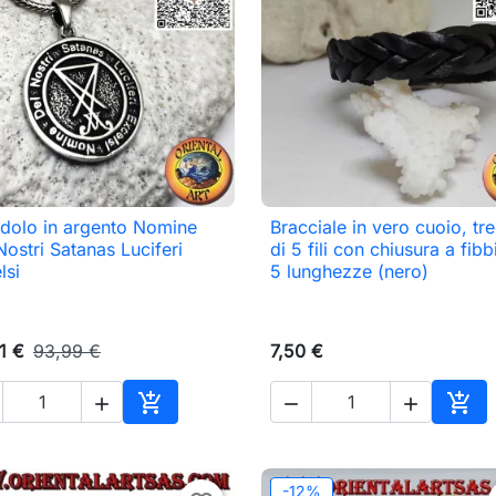
dolo in argento Nomine
Bracciale in vero cuoio, tr

Anteprima

Anteprima
Nostri Satanas Luciferi
di 5 fili con chiusura a fibb
lsi
5 lunghezze (nero)
1 €
93,99 €
7,50 €





o
Aggiungi al carrello
Aggi
-12%