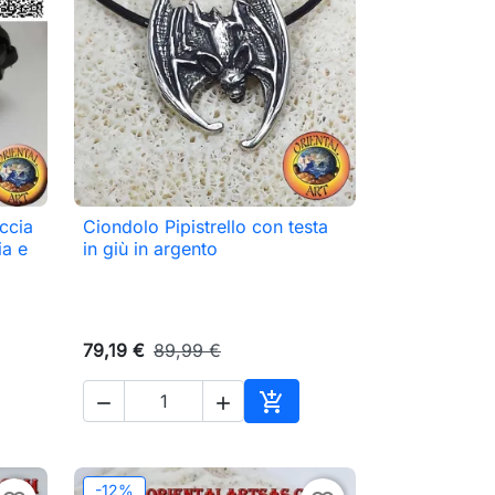
eccia
Ciondolo Pipistrello con testa

Anteprima
ia e
in giù in argento
79,19 €
89,99 €



ungi al carrello
Aggiungi al carrello
-12%