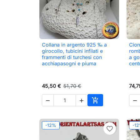
Collana in argento 925 ‰ a
Cion

Anteprima
girocollo, tubicini infilati e
romb
frammenti di turchesi con
a go
acchiapasogni e piuma
cent
45,50 €
51,70 €
74,7




Aggiungi al carrell
-12%
-1
favorite_border