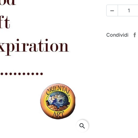

Condividi
search