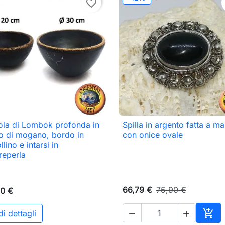
favorite_border
ola di Lombok profonda in
Spilla in argento fatta a m

Anteprima

Anteprima
o di mogano, bordo in
con onice ovale
lino e intarsi in
eperla
66,79 €
75,90 €
0 €

i dettagli

