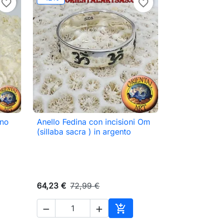
favorite_border
favorite_border
ano
Anello Fedina con incisioni Om

Anteprima
(sillaba sacra ) in argento
64,23 €
72,99 €


