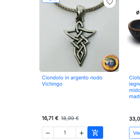
favorite_border
Ciondolo in argento nodo
Ciot

Anteprima
Vichingo
legn
midol
madr
16,71 €
18,99 €
33,0

Ved

